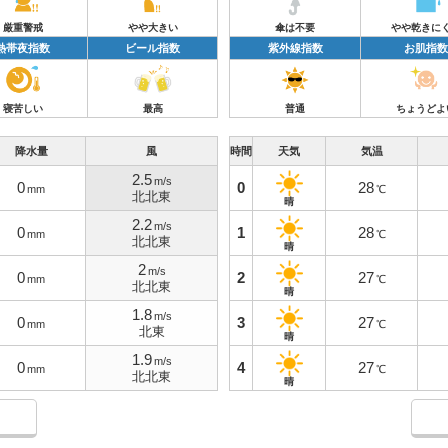
厳重警戒
やや大きい
傘は不要
やや乾きに
熱帯夜指数
ビール指数
紫外線指数
お肌指数
寝苦しい
最高
普通
ちょうどよ
降水量
風
時間
天気
気温
2.5
m/s
0
0
28
mm
℃
北北東
晴
2.2
m/s
0
1
28
mm
℃
北北東
晴
2
m/s
0
2
27
mm
℃
北北東
晴
1.8
m/s
0
3
27
mm
℃
北東
晴
1.9
m/s
0
4
27
mm
℃
北北東
晴