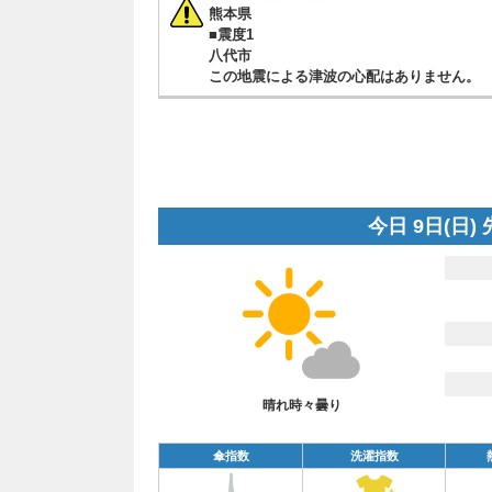
熊本県
■震度1
八代市
この地震による津波の心配はありません。
今日 9日(日)
晴れ時々曇り
傘指数
洗濯指数