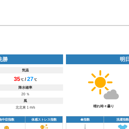
 先勝
明日
気温
35
27
/
℃
℃
降水確率
20 ％
風
晴れ時々曇り
北北東 1 m/s
熱中症指数
体感ストレス指数
傘指数
洗濯指数