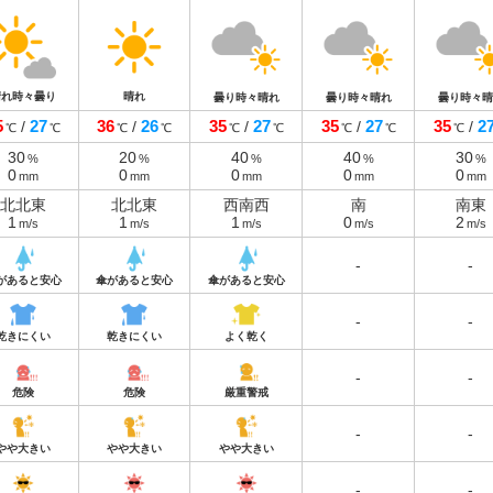
晴れ時々曇り
晴れ
曇り時々晴れ
曇り時々晴れ
曇り時々晴
5
27
36
26
35
27
35
27
35
2
/
/
/
/
/
℃
℃
℃
℃
℃
℃
℃
℃
℃
30
20
40
40
30
%
%
%
%
%
0
0
0
0
0
mm
mm
mm
mm
mm
北北東
北北東
西南西
南
南東
1
1
1
0
2
m/s
m/s
m/s
m/s
m/s
-
-
があると安心
傘があると安心
傘があると安心
-
-
乾きにくい
乾きにくい
よく乾く
-
-
危険
危険
厳重警戒
-
-
やや大きい
やや大きい
やや大きい
-
-