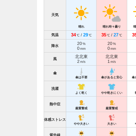
天気
晴れ
晴れ時々曇り
34
29
35
27
3
/
/
気温
℃
℃
℃
℃
20
20
%
%
降水
0
0
mm
mm
北北東
北北東
風
2
1
m/s
m/s
傘
傘は不要
傘があると安心
傘
洗濯
よく乾く
やや乾きにくい
熱中症
厳重警戒
厳重警戒
体感ストレス
やや大きい
大きい
紫外線