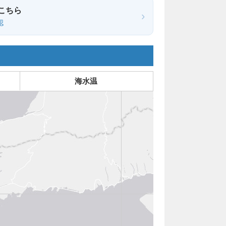
こちら
›
認
海水温