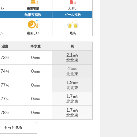
くい
厳重警戒
大きい
熱帯夜指数
ビール指数
い
寝苦しい
最高
湿度
降水量
風
2.1
m/s
73
0
%
mm
北北東
2
m/s
74
0
%
mm
北北東
1.9
m/s
77
0
%
mm
北北東
1.7
m/s
77
0
%
mm
北北東
1.7
m/s
78
0
%
mm
北北東
もっと見る