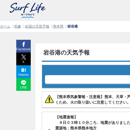
ホーム
気象
全国の天気予報
熊本県
岩谷港
Facebook
岩谷港の天気予報
X
Hatena
LINE
【熊本県気象警報・注意報】熊本、天草・
くため、火の取り扱いに注意してください
【地震速報】
９日０３時１０分ころ、地震がありまし
震源地：熊本県熊本地方