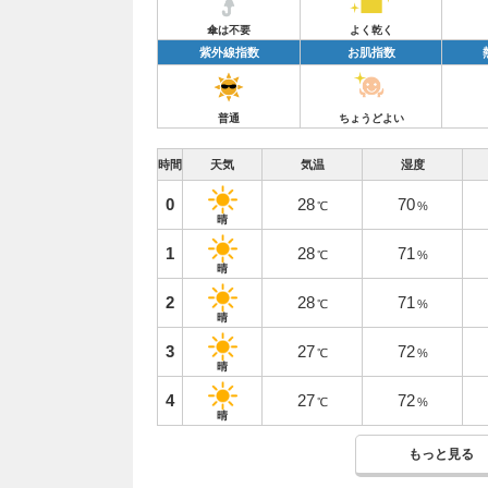
傘は不要
よく乾く
紫外線指数
お肌指数
普通
ちょうどよい
時間
天気
気温
湿度
0
28
70
℃
%
晴
1
28
71
℃
%
晴
2
28
71
℃
%
晴
3
27
72
℃
%
晴
4
27
72
℃
%
晴
もっと見る