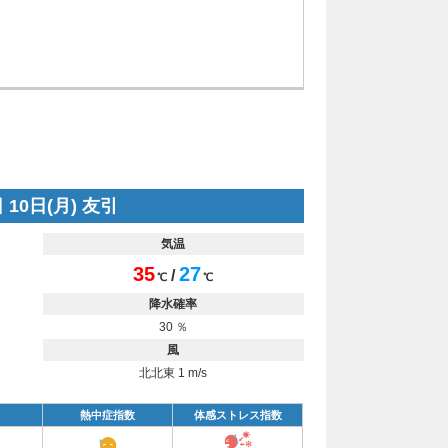
 10日(月) 友引
気温
35
27
/
℃
℃
降水確率
30 ％
風
北北東 1 m/s
熱中症指数
体感ストレス指数