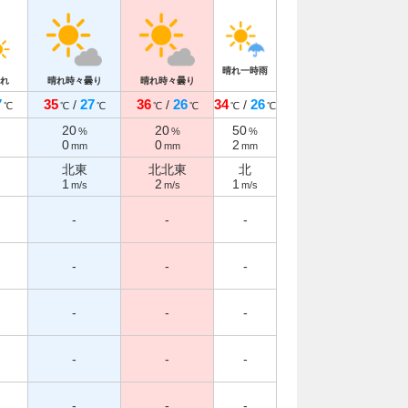
晴れ一時雨
れ
晴れ時々曇り
晴れ時々曇り
7
35
27
36
26
34
26
/
/
/
℃
℃
℃
℃
℃
℃
℃
20
20
50
%
%
%
0
0
2
mm
mm
mm
北東
北北東
北
1
2
1
m/s
m/s
m/s
-
-
-
-
-
-
-
-
-
-
-
-
-
-
-