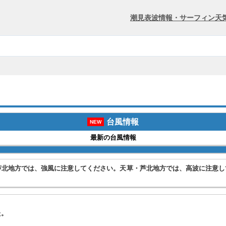
潮見表
波情報・サーフィン
天
台風情報
NEW
最新の台風情報
芦北地方では、強風に注意してください。天草・芦北地方では、高波に注意し
。
た。