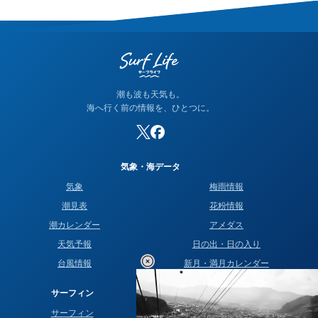
潮も波も天気も。
海へ行く前の情報を、ひとつに。
気象・海データ
気象
梅雨情報
潮見表
花粉情報
潮カレンダー
アメダス
天気予報
日の出・日の入り
台風情報
新月・満月カレンダー
サーフィン
運営情報
サーフィン
お問い合わせ