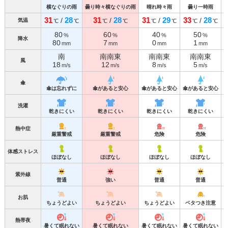
横なぐりの雨
曇り時々横なぐりの雨
晴れ時々雨
曇り一時雨
31
28
31
28
31
29
33
28
/
/
/
/
気温
℃
℃
℃
℃
℃
℃
℃
℃
80
60
40
50
%
%
%
%
降水
80
7
0
1
mm
mm
mm
mm
南
南南東
南南東
南南東
風
18
12
8
5
m/s
m/s
m/s
m/s
傘
傘は忘れずに
傘があると安心
傘があると安心
傘があると安心
洗濯
乾きにくい
乾きにくい
乾きにくい
乾きにくい
熱中症
厳重警戒
厳重警戒
危険
危険
体感ストレス
ほぼなし
ほぼなし
ほぼなし
ほぼなし
紫外線
普通
強い
普通
普通
お肌
ちょうどよい
ちょうどよい
ちょうどよい
ベタつき注意
熱帯夜
暑くて眠れない
暑くて眠れない
暑くて眠れない
暑くて眠れない