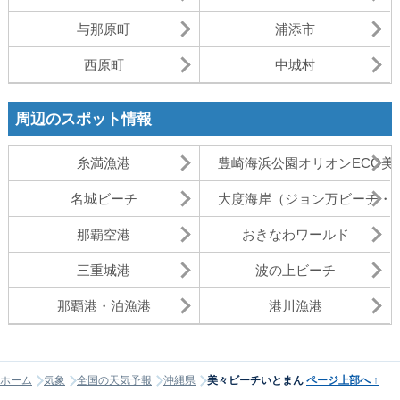
与那原町
浦添市
西原町
中城村
周辺のスポット情報
糸満漁港
豊崎海浜公園オリオンECO美
名城ビーチ
大度海岸（ジョン万ビーチ・
那覇空港
おきなわワールド
三重城港
波の上ビーチ
那覇港・泊漁港
港川漁港
ホーム
気象
全国の天気予報
沖縄県
美々ビーチいとまん
ページ上部へ
↑