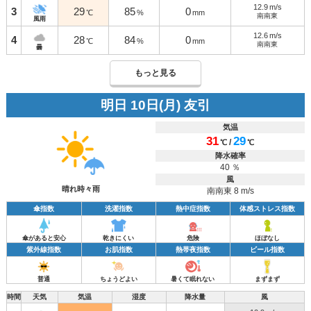
12.9
m/s
3
29
85
0
℃
%
mm
南南東
風雨
12.6
m/s
4
28
84
0
℃
%
mm
南南東
曇
もっと見る
明日 10日(月) 友引
気温
31
29
/
℃
℃
降水確率
40 ％
風
晴れ時々雨
南南東 8 m/s
傘指数
洗濯指数
熱中症指数
体感ストレス指数
傘があると安心
乾きにくい
危険
ほぼなし
紫外線指数
お肌指数
熱帯夜指数
ビール指数
普通
ちょうどよい
暑くて眠れない
まずまず
時間
天気
気温
湿度
降水量
風