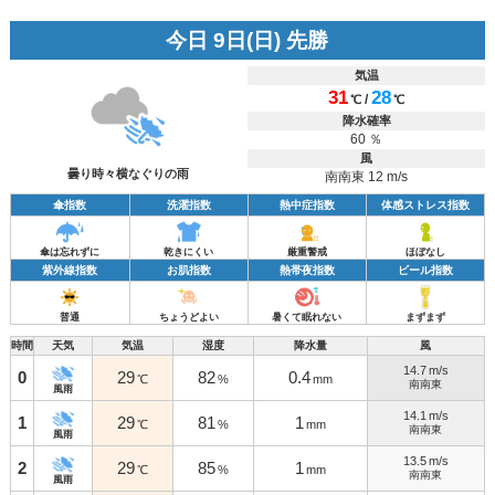
今日 9日(日) 先勝
気温
31
28
/
℃
℃
降水確率
60 ％
風
曇り時々横なぐりの雨
南南東 12 m/s
傘指数
洗濯指数
熱中症指数
体感ストレス指数
傘は忘れずに
乾きにくい
厳重警戒
ほぼなし
紫外線指数
お肌指数
熱帯夜指数
ビール指数
普通
ちょうどよい
暑くて眠れない
まずまず
時間
天気
気温
湿度
降水量
風
14.7
m/s
0
29
82
0.4
℃
%
mm
南南東
風雨
14.1
m/s
1
29
81
1
℃
%
mm
南南東
風雨
13.5
m/s
2
29
85
1
℃
%
mm
南南東
風雨