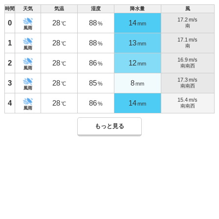
時間
天気
気温
湿度
降水量
風
17.2
m/s
0
28
88
14
℃
%
mm
南
風雨
17.1
m/s
1
28
88
13
℃
%
mm
南
風雨
16.9
m/s
2
28
86
12
℃
%
mm
南南西
風雨
17.3
m/s
3
28
85
8
℃
%
mm
南南西
風雨
15.4
m/s
4
28
86
14
℃
%
mm
南南西
風雨
もっと見る