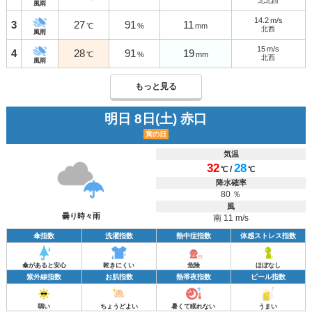
北北西
風雨
14.2
m/s
3
27
91
11
℃
%
mm
北西
風雨
15
m/s
4
28
91
19
℃
%
mm
北西
風雨
もっと見る
明日 8日(土) 赤口
寅の日
気温
32
28
/
℃
℃
降水確率
80 ％
風
曇り時々雨
南 11 m/s
傘指数
洗濯指数
熱中症指数
体感ストレス指数
傘があると安心
乾きにくい
危険
ほぼなし
紫外線指数
お肌指数
熱帯夜指数
ビール指数
弱い
ちょうどよい
暑くて眠れない
うまい