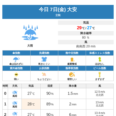
今日 7日(金) 大安
立秋
気温
29
27
/
℃
℃
降水確率
80 ％
風
大雨
南南西 20 m/s
傘指数
洗濯指数
熱中症指数
体感ストレス指数
傘は忘れずに
乾きにくい
厳重警戒
ほぼなし
紫外線指数
お肌指数
熱帯夜指数
ビール指数
弱い
ちょうどよい
寝苦しい
まずまず
時間
天気
気温
湿度
降水量
風
12.5
m/s
0
27
90
1.5
℃
%
mm
北北西
風雨
13
m/s
1
28
89
2
℃
%
mm
北北西
風雨
13.4
m/s
2
27
90
6
℃
%
mm