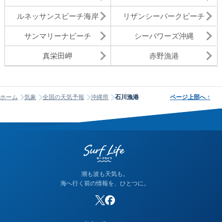
ルネッサンスビーチ海岸
リザンシーパークビーチ
サンマリーナビーチ
シーパワーズ沖縄
真栄田岬
赤野漁港
ホーム
気象
全国の天気予報
沖縄県
石川漁港
ページ上部へ
↑
潮も波も天気も。
海へ行く前の情報を、ひとつに。