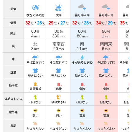
天気
横なぐりの雨
大雨
曇り時々雨
曇り時々雨
曇り一
32
28
29
27
32
28
34
29
35
/
/
/
/
/
気温
℃
℃
℃
℃
℃
℃
℃
℃
℃
60
80
80
50
50
%
%
%
%
降水
4
330
80
1
2
mm
mm
mm
mm
m
北
南南西
南
南南東
南南
風
8
20
11
6
5
m/s
m/s
m/s
m/s
m
傘
傘は忘れずに
傘は忘れずに
傘があると安心
傘は忘れずに
傘がある
洗濯
乾きにくい
乾きにくい
乾きにくい
乾きにくい
乾きに
熱中症
厳重警戒
危険
危険
危険
危
体感ストレス
ほぼなし
やや大きい
ほぼなし
ほぼなし
ほぼ
紫外線
弱い
弱い
普通
普通
普
お肌
ちょうどよい
ちょうどよい
ちょうどよい
ちょうどよい
ちょう