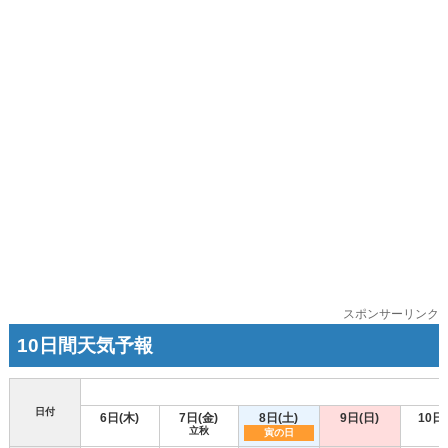
スポンサーリンク
10日間天気予報
日付
6日(木)
7日(金)
8日(土)
9日(日)
10日
立秋
寅の日