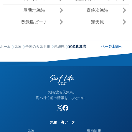
屋我地漁港
慶佐次漁港
奥武島ビーチ
運天原
ホーム
気象
全国の天気予報
沖縄県
宜名真漁港
ページ上部へ
↑
潮も波も天気も。
海へ行く前の情報を、ひとつに。
気象・海データ
気象
梅雨情報