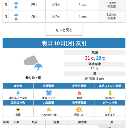
5.4
m/s
3
28
83
1
℃
%
mm
南南東
雨
5.2
m/s
4
28
82
1
℃
%
mm
南南東
雨
もっと見る
明日 10日(月) 友引
気温
31
28
/
℃
℃
降水確率
50 ％
風
曇り時々雨
南南東 3 m/s
傘指数
洗濯指数
熱中症指数
体感ストレス指数
傘があると安心
乾きにくい
危険
ほぼなし
紫外線指数
お肌指数
熱帯夜指数
ビール指数
普通
ベタつき注意
寝苦しい
まずまず
時間
天気
気温
湿度
降水量
風