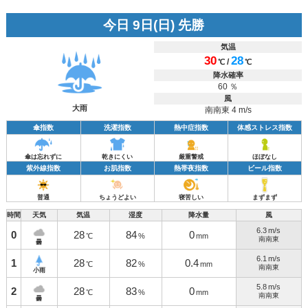
今日 9日(日) 先勝
気温
30
28
/
℃
℃
降水確率
60 ％
風
大雨
南南東 4 m/s
傘指数
洗濯指数
熱中症指数
体感ストレス指数
傘は忘れずに
乾きにくい
厳重警戒
ほぼなし
紫外線指数
お肌指数
熱帯夜指数
ビール指数
普通
ちょうどよい
寝苦しい
まずまず
時間
天気
気温
湿度
降水量
風
6.3
m/s
0
28
84
0
℃
%
mm
南南東
曇
6.1
m/s
1
28
82
0.4
℃
%
mm
南南東
小雨
5.8
m/s
2
28
83
0
℃
%
mm
南南東
曇