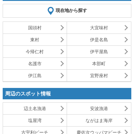
現在地から探す
国頭村
大宜味村
東村
伊是名島
今帰仁村
伊平屋島
名護市
本部町
伊江島
宜野座村
周辺のスポット情報
辺土名漁港
安波漁港
塩屋湾
ながはま海岸
古宇利ビーチ
慶佐次ウッパマビーチ