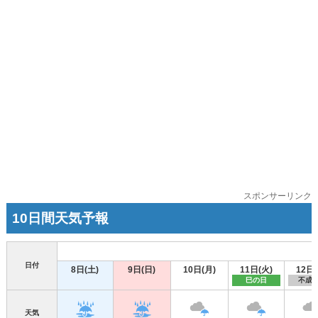
スポンサーリンク
10日間天気予報
日付
8日(土)
9日(日)
10日(月)
11日(火)
12日(
巳の日
不成
天気