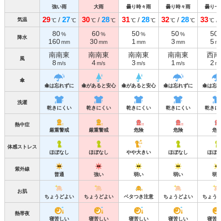
強い雨
大雨
曇り時々雨
曇り時々雨
曇り一
29
27
30
28
31
28
32
28
33
/
/
/
/
/
気温
℃
℃
℃
℃
℃
℃
℃
℃
℃
80
60
50
50
50
%
%
%
%
降水
160
30
1
3
5
mm
mm
mm
mm
m
南南東
南南東
南南東
南南東
西南
風
8
4
3
1
2
m/s
m/s
m/s
m/s
m/
傘
傘は忘れずに
傘があると安心
傘があると安心
傘は忘れずに
傘は忘
洗濯
乾きにくい
乾きにくい
乾きにくい
乾きにくい
乾きに
熱中症
厳重警戒
厳重警戒
危険
危険
危
体感ストレス
ほぼなし
ほぼなし
やや大きい
ほぼなし
ほぼ
紫外線
普通
強い
弱い
弱い
弱
お肌
ちょうどよい
ちょうどよい
ベタつき注意
ちょうどよい
ちょう
熱帯夜
寝苦しい
寝苦しい
寝苦しい
寝苦しい
寝苦