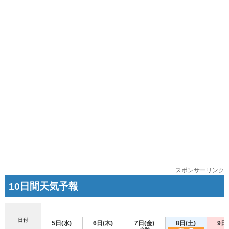
スポンサーリンク
10日間天気予報
日付
5日(水)
6日(木)
7日(金)
8日(土)
9日