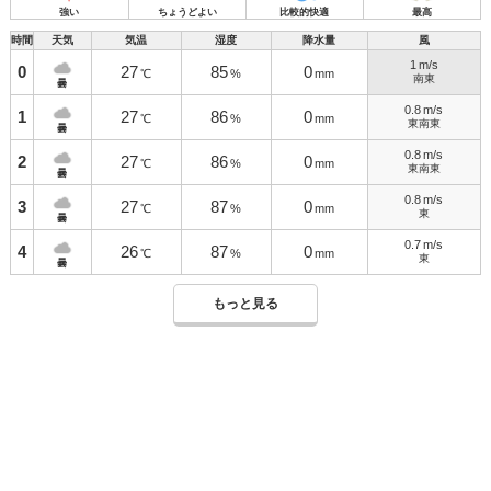
強い
ちょうどよい
比較的快適
最高
時間
天気
気温
湿度
降水量
風
1
m/s
0
27
85
0
℃
%
mm
南東
曇
0.8
m/s
1
27
86
0
℃
%
mm
東南東
曇
0.8
m/s
2
27
86
0
℃
%
mm
東南東
曇
0.8
m/s
3
27
87
0
℃
%
mm
東
曇
0.7
m/s
4
26
87
0
℃
%
mm
東
曇
もっと見る