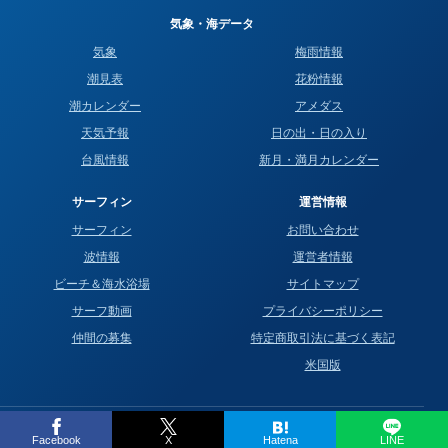
気象・海データ
気象
梅雨情報
潮見表
花粉情報
潮カレンダー
アメダス
天気予報
日の出・日の入り
台風情報
新月・満月カレンダー
サーフィン
運営情報
サーフィン
お問い合わせ
波情報
運営者情報
ビーチ＆海水浴場
サイトマップ
サーフ動画
プライバシーポリシー
仲間の募集
特定商取引法に基づく表記
米国版
© 2016–2026 Surf life.blue All Rights Reserved.
Facebook
X
Hatena
LINE