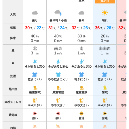
立秋
寅の日
天気
曇り
曇り時々小雨
曇り
晴れ
曇り時
30
22
31
24
32
26
36
26
32
/
/
/
/
気温
℃
℃
℃
℃
℃
℃
℃
℃
℃
40
40
30
20
30
%
%
%
%
降水
0
0
0
0
0
mm
mm
mm
mm
北
南東
南
南南西
風
3
1
1
1
3
m/s
m/s
m/s
m/s
m
傘
傘があると安心
傘があると安心
傘があると安心
傘があると安心
傘があ
洗濯
乾きにくい
やや乾きにくい
乾きにくい
乾きにくい
乾き
熱中症
厳重警戒
厳重警戒
厳重警戒
警戒
厳重
体感ストレス
やや大きい
やや大きい
やや大きい
やや大きい
やや
紫外線
強い
強い
普通
普通
弱
お肌