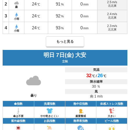
2.5
m/s
2
24
91
0
℃
%
mm
北北東
曇
2.4
m/s
3
24
92
0
℃
%
mm
北北東
小雨
2.3
m/s
4
24
93
0
℃
%
mm
北北東
小雨
もっと見る
明日 7日(金) 大安
立秋
気温
32
26
/
℃
℃
降水確率
30 ％
風
曇り
南 1 m/s
傘指数
洗濯指数
熱中症指数
体感ストレス指数
傘は不要
やや乾きにくい
厳重警戒
大きい
紫外線指数
お肌指数
熱帯夜指数
ビール指数