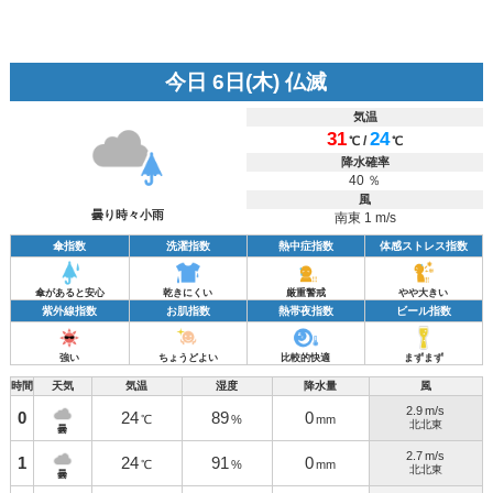
今日 6日(木) 仏滅
気温
31
24
/
℃
℃
降水確率
40 ％
風
曇り時々小雨
南東 1 m/s
傘指数
洗濯指数
熱中症指数
体感ストレス指数
傘があると安心
乾きにくい
厳重警戒
やや大きい
紫外線指数
お肌指数
熱帯夜指数
ビール指数
強い
ちょうどよい
比較的快適
まずまず
時間
天気
気温
湿度
降水量
風
2.9
m/s
0
24
89
0
℃
%
mm
北北東
曇
2.7
m/s
1
24
91
0
℃
%
mm
北北東
曇