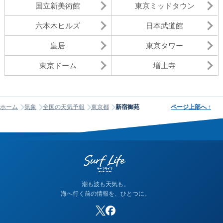
国立新美術館
東京ミッドタウン
六本木ヒルズ
日本武道館
皇居
東京タワー
東京ドーム
増上寺
ホーム
気象
全国の天気予報
東京都
新宿御苑
ページ上部へ
↑
潮も波も天気も。
海へ行く前の情報を、ひとつに。