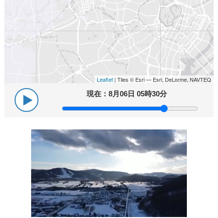
Leaflet
| Tiles © Esri — Esri, DeLorme, NAVTEQ
現在：
8月06日 05時30分