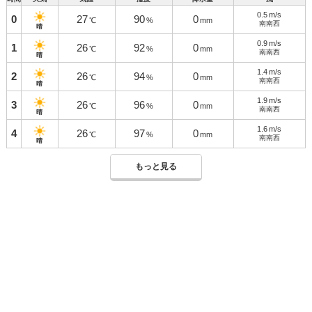
0.5
m/s
0
27
90
0
℃
%
mm
南南西
晴
0.9
m/s
1
26
92
0
℃
%
mm
南南西
晴
1.4
m/s
2
26
94
0
℃
%
mm
南南西
晴
1.9
m/s
3
26
96
0
℃
%
mm
南南西
晴
1.6
m/s
4
26
97
0
℃
%
mm
南南西
晴
もっと見る