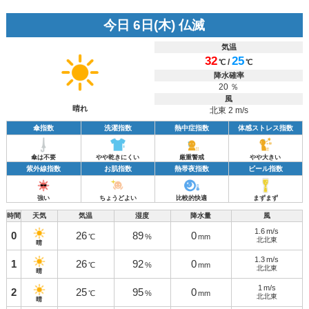
今日 6日(木) 仏滅
気温
32
25
/
℃
℃
降水確率
20 ％
風
晴れ
北東 2 m/s
傘指数
洗濯指数
熱中症指数
体感ストレス指数
傘は不要
やや乾きにくい
厳重警戒
やや大きい
紫外線指数
お肌指数
熱帯夜指数
ビール指数
強い
ちょうどよい
比較的快適
まずまず
時間
天気
気温
湿度
降水量
風
1.6
m/s
0
26
89
0
℃
%
mm
北北東
晴
1.3
m/s
1
26
92
0
℃
%
mm
北北東
晴
1
m/s
2
25
95
0
℃
%
mm
北北東
晴