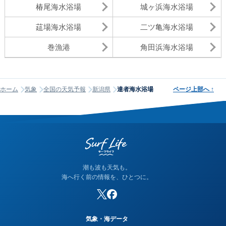
椿尾海水浴場
城ヶ浜海水浴場
莚場海水浴場
二ツ亀海水浴場
巻漁港
角田浜海水浴場
ホーム
気象
全国の天気予報
新潟県
達者海水浴場
ページ上部へ
↑
潮も波も天気も。
海へ行く前の情報を、ひとつに。
気象・海データ