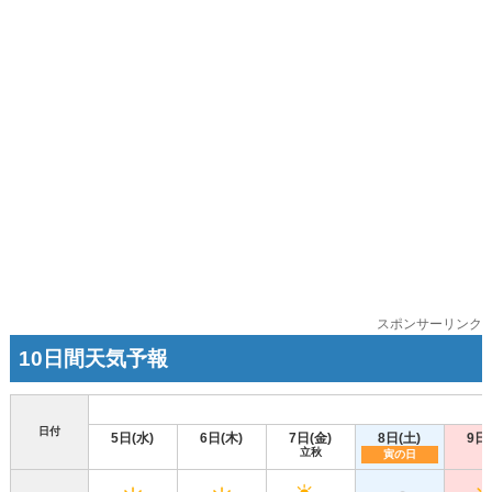
スポンサーリンク
10日間天気予報
日付
5日(水)
6日(木)
7日(金)
8日(土)
9日
立秋
寅の日