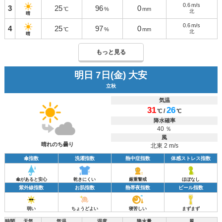
0.6
m/s
3
25
96
0
℃
%
mm
北
晴
0.6
m/s
4
25
97
0
℃
%
mm
北
晴
もっと見る
明日 7日(金) 大安
立秋
気温
31
26
/
℃
℃
降水確率
40 ％
風
晴れのち曇り
北東 2 m/s
傘指数
洗濯指数
熱中症指数
体感ストレス指数
傘があると安心
乾きにくい
厳重警戒
ほぼなし
紫外線指数
お肌指数
熱帯夜指数
ビール指数
弱い
ちょうどよい
寝苦しい
まずまず
時間
天気
気温
湿度
降水量
風