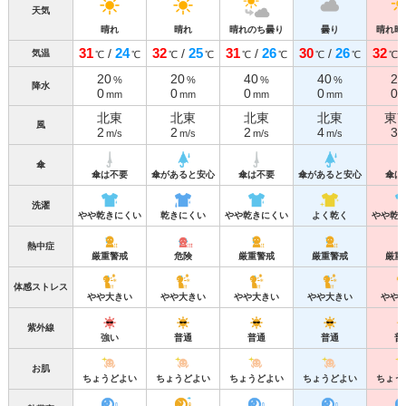
天気
晴れ
晴れ
晴れのち曇り
曇り
晴れ時
31
24
32
25
31
26
30
26
32
/
/
/
/
気温
℃
℃
℃
℃
℃
℃
℃
℃
℃
20
20
40
40
20
%
%
%
%
降水
0
0
0
0
0
mm
mm
mm
mm
北東
北東
北東
北東
東
風
2
2
2
4
3
m/s
m/s
m/s
m/s
m
傘
傘は不要
傘があると安心
傘は不要
傘があると安心
傘は
洗濯
やや乾きにくい
乾きにくい
やや乾きにくい
よく乾く
やや乾
熱中症
厳重警戒
危険
厳重警戒
厳重警戒
厳重
体感ストレス
やや大きい
やや大きい
やや大きい
やや大きい
やや
紫外線
強い
普通
普通
普通
普
お肌
ちょうどよい
ちょうどよい
ちょうどよい
ちょうどよい
ちょう