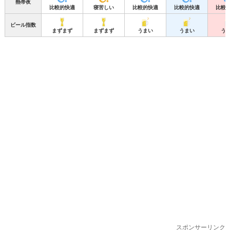
熱帯夜
比較的快適
寝苦しい
比較的快適
比較的快適
比較
ビール指数
まずまず
まずまず
うまい
うまい
う
スポンサーリンク