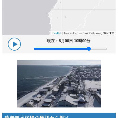
Leaflet
| Tiles © Esri — Esri, DeLorme, NAVTEQ
現在：
8月06日 10時00分