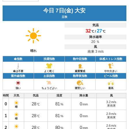
今日 7日(金) 大安
立秋
気温
32
27
/
℃
℃
降水確率
20 ％
風
晴れ
南東 3 m/s
傘指数
洗濯指数
熱中症指数
体感ストレス指数
傘は不要
よく乾く
厳重警戒
やや大きい
紫外線指数
お肌指数
熱帯夜指数
ビール指数
強い
ちょうどよい
寝苦しい
最高
時間
天気
気温
湿度
降水量
風
3.2
m/s
0
28
81
0
℃
%
mm
東南東
晴
2.9
m/s
1
28
81
0
℃
%
mm
東南東
晴
2.6
m/s
2
28
80
0
℃
%
mm