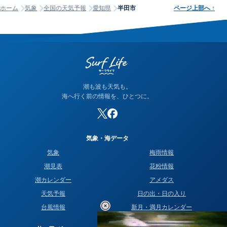
ホーム
気象
全国の天気予報
愛知県
半田市
ページ上部へ
↑
潮も波も天気も。
海へ行く前の情報を、ひとつに。
気象・海データ
気象
梅雨情報
潮見表
花粉情報
潮カレンダー
アメダス
天気予報
日の出・日の入り
台風情報
新月・満月カレンダー