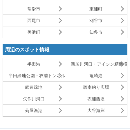
常滑市
東浦町
西尾市
刈谷市
美浜町
知多市
周辺のスポット情報
半田港
新居川河口・アイシン精機横
半田緑地公園・衣浦トンネル
亀崎港
武豊緑地
碧南釣り広場
矢作川河口
衣浦西堤
苅屋漁港
大谷海岸