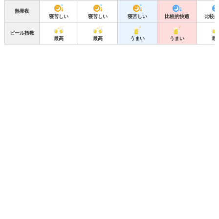
熱帯夜
寝苦しい
寝苦しい
寝苦しい
比較的快適
比較的
ビール指数
最高
最高
うまい
うまい
最