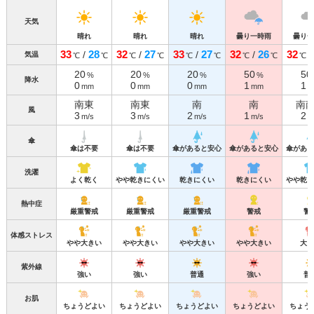
天気
晴れ
晴れ
晴れ
曇り一時雨
曇り一
33
28
32
27
33
27
32
26
32
/
/
/
/
気温
℃
℃
℃
℃
℃
℃
℃
℃
℃
20
20
20
50
50
%
%
%
%
降水
0
0
0
1
1
mm
mm
mm
mm
m
南東
南東
南
南
南
風
3
3
2
1
2
m/s
m/s
m/s
m/s
m
傘
傘は不要
傘は不要
傘があると安心
傘があると安心
傘がある
洗濯
よく乾く
やや乾きにくい
乾きにくい
乾きにくい
やや乾き
熱中症
厳重警戒
厳重警戒
厳重警戒
警戒
警
体感ストレス
やや大きい
やや大きい
やや大きい
やや大きい
大き
紫外線
強い
強い
普通
強い
普
お肌
ちょうどよい
ちょうどよい
ちょうどよい
ちょうどよい
ちょう