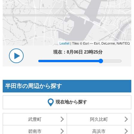
Leaflet
| Tiles © Esri — Esri, DeLorme, NAVTEQ
現在：
8月06日 23時25分
半田市の周辺から探す
現在地から探す
武豊町
阿久比町
碧南市
高浜市