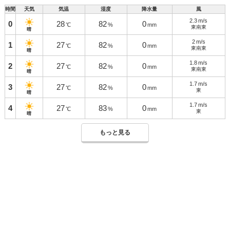
時間
天気
気温
湿度
降水量
風
2.3
m/s
0
28
82
0
℃
%
mm
東南東
晴
2
m/s
1
27
82
0
℃
%
mm
東南東
晴
1.8
m/s
2
27
82
0
℃
%
mm
東南東
晴
1.7
m/s
3
27
82
0
℃
%
mm
東
晴
1.7
m/s
4
27
83
0
℃
%
mm
東
晴
もっと見る