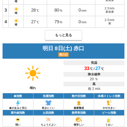
東南東
晴
2.3
m/s
3
28
80
0
℃
%
mm
東南東
晴
2.3
m/s
4
27
79
0
℃
%
mm
東
晴
もっと見る
明日 8日(土) 赤口
寅の日
気温
33
27
/
℃
℃
降水確率
20 ％
風
晴れ
南 2 m/s
傘指数
洗濯指数
熱中症指数
体感ストレス指数
傘があると安心
乾きにくい
厳重警戒
やや大きい
紫外線指数
お肌指数
熱帯夜指数
ビール指数
弱い
ちょうどよい
寝苦しい
うまい