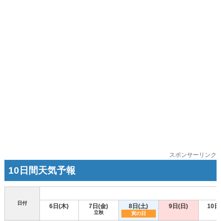
スポンサーリンク
10日間天気予報
日付
6日(木)
7日(金)
8日(土)
9日(日)
10日
立秋
寅の日