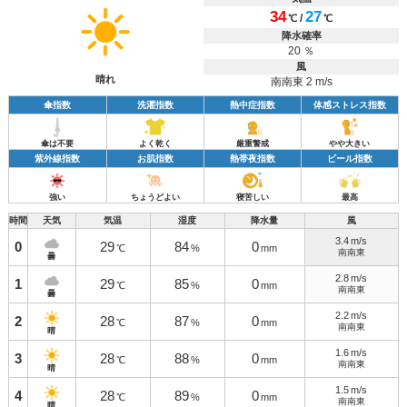
34
27
/
℃
℃
降水確率
20 ％
風
晴れ
南南東 2 m/s
傘指数
洗濯指数
熱中症指数
体感ストレス指数
傘は不要
よく乾く
厳重警戒
やや大きい
紫外線指数
お肌指数
熱帯夜指数
ビール指数
強い
ちょうどよい
寝苦しい
最高
時間
天気
気温
湿度
降水量
風
3.4
m/s
0
29
84
0
℃
%
mm
南南東
曇
2.8
m/s
1
29
85
0
℃
%
mm
南南東
曇
2.2
m/s
2
28
87
0
℃
%
mm
南南東
晴
1.6
m/s
3
28
88
0
℃
%
mm
南南東
晴
1.5
m/s
4
28
89
0
℃
%
mm
南南東
晴