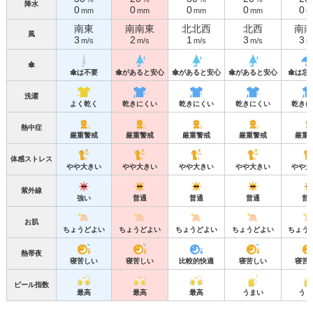
降水
0
0
0
0
0
mm
mm
mm
mm
m
南東
南南東
北北西
北西
南
風
3
2
1
3
3
m/s
m/s
m/s
m/s
m
傘
傘は不要
傘があると安心
傘があると安心
傘があると安心
傘は忘
洗濯
よく乾く
乾きにくい
乾きにくい
乾きにくい
乾きに
熱中症
厳重警戒
厳重警戒
厳重警戒
厳重警戒
厳重
体感ストレス
やや大きい
やや大きい
やや大きい
やや大きい
やや大
紫外線
強い
普通
普通
普通
普
お肌
ちょうどよい
ちょうどよい
ちょうどよい
ちょうどよい
ちょう
熱帯夜
寝苦しい
寝苦しい
比較的快適
寝苦しい
寝苦
ビール指数
最高
最高
最高
うまい
うま