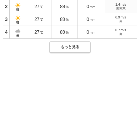
1.4
m/s
2
27
89
0
℃
%
mm
南南東
晴
0.9
m/s
3
27
89
0
℃
%
mm
南
晴
0.7
m/s
4
27
89
0
℃
%
mm
南
曇
もっと見る