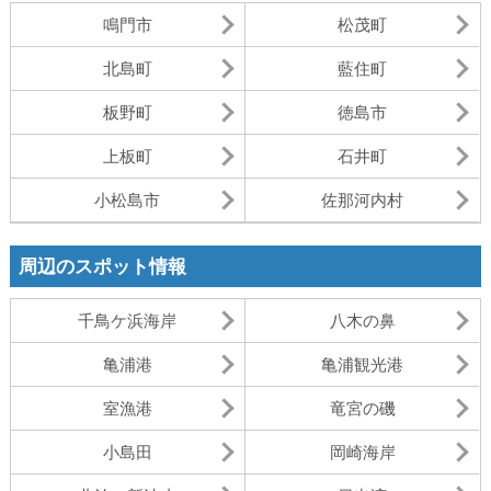
鳴門市
松茂町
北島町
藍住町
板野町
徳島市
上板町
石井町
小松島市
佐那河内村
周辺のスポット情報
千鳥ケ浜海岸
八木の鼻
亀浦港
亀浦観光港
室漁港
竜宮の磯
小島田
岡崎海岸