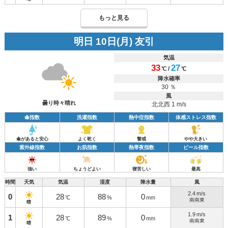
もっと見る
明日 10日(月) 友引
気温
33
27
/
℃
℃
降水確率
30 ％
風
曇り時々晴れ
北北西 1 m/s
傘指数
洗濯指数
熱中症指数
体感ストレス指数
傘があると安心
よく乾く
警戒
やや大きい
紫外線指数
お肌指数
熱帯夜指数
ビール指数
強い
ちょうどよい
寝苦しい
最高
時間
天気
気温
湿度
降水量
風
2.4
m/s
0
28
88
0
℃
%
mm
南南東
晴
1.9
m/s
1
28
89
0
℃
%
mm
南南東
晴