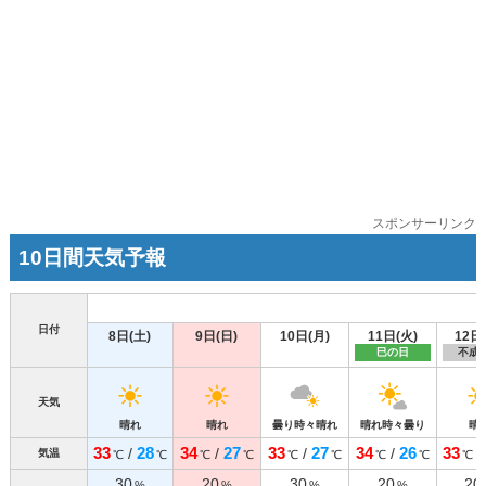
スポンサーリンク
10日間天気予報
日付
8日(土)
9日(日)
10日(月)
11日(火)
12日
巳の日
不成
天気
晴れ
晴れ
曇り時々晴れ
晴れ時々曇り
晴
33
28
34
27
33
27
34
26
33
/
/
/
/
/
気温
℃
℃
℃
℃
℃
℃
℃
℃
℃
30
20
30
20
20
%
%
%
%