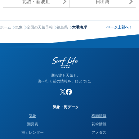
北泊・新波止
日出湾
ホーム
気象
全国の天気予報
徳島県
大毛海岸
ページ上部へ
↑
潮も波も天気も。
海へ行く前の情報を、ひとつに。
気象・海データ
気象
梅雨情報
潮見表
花粉情報
潮カレンダー
アメダス