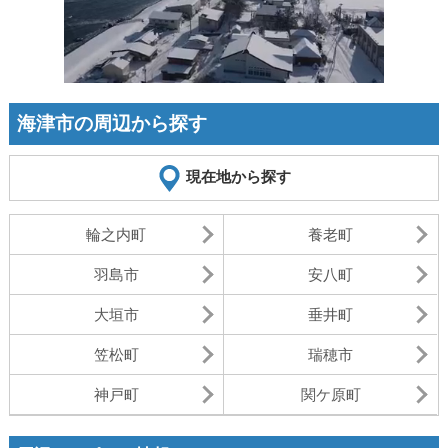
海津市の周辺から探す
現在地から探す
輪之内町
養老町
羽島市
安八町
大垣市
垂井町
笠松町
瑞穂市
神戸町
関ケ原町