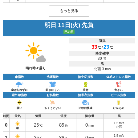
もっと見る
明日 11日(火) 先負
巳の日
気温
33
23
/
℃
℃
降水確率
30 ％
風
晴れ時々曇り
北西 3 m/s
傘指数
洗濯指数
熱中症指数
体感ストレス指数
傘は忘れずに
乾きにくい
注意
大きい
紫外線指数
お肌指数
熱帯夜指数
ビール指数
弱い
ちょうどよい
比較的快適
ひかえめ
時間
天気
気温
湿度
降水量
風
1.5
m/s
0
25
85
0
℃
%
mm
北西
晴
1.5
m/s
1
25
86
0