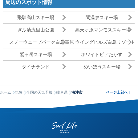
周辺のスポット情報
飛騨高山スキー場
関温泉スキー場
ぎふ清流里山公園
高天ヶ原マンモススキー場
スノーウェーブパーク白鳥高原
ウイングヒルズ白鳥リゾート
鷲ヶ岳スキー場
ホワイトピアたかす
ダイナランド
めいほうスキー場
ホーム
気象
全国の天気予報
岐阜県
海津市
ページ上部へ
↑