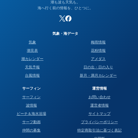
潮も波も天気も。
海へ行く前の情報を、ひとつに。
気象・海データ
気象
梅雨情報
潮見表
花粉情報
潮カレンダー
アメダス
天気予報
日の出・日の入り
台風情報
新月・満月カレンダー
サーフィン
運営情報
サーフィン
お問い合わせ
波情報
運営者情報
ビーチ＆海水浴場
サイトマップ
サーフ動画
プライバシーポリシー
仲間の募集
特定商取引法に基づく表記