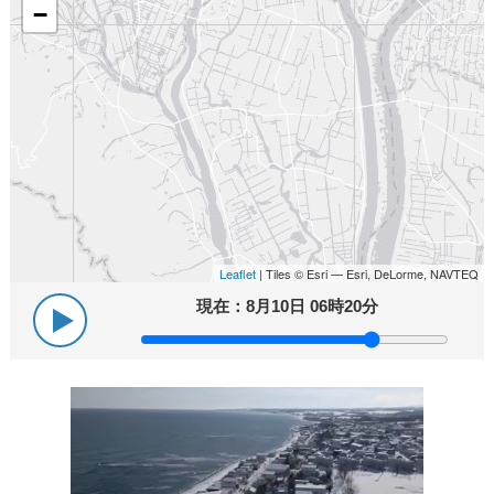
−
Leaflet
| Tiles © Esri — Esri, DeLorme, NAVTEQ
現在：
8月10日 06時20分