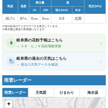
降水量
風
気温
湿度
気圧(hPa)
1h
24h
強さ(m/s)
向き
26.7
87
0
0
0.9
北西
℃
%
mm
mm
※5km以内のアメダスデータを表示しています。
※降水量は過去の実測値になります。
岐阜県の花粉予報はこちら
›
→ スギ・ヒノキ花粉飛散情報
岐阜県の過去の天気はこちら
›
→ 過去の天気データを確認
雨雲レーダー
雨雲レーダー
天気図
ひまわり
海水温
+