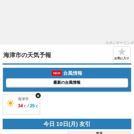
スポンサーリンク
海津市の天気予報
お気に入り
台風情報
NEW
最新の台風情報
×
海津市
34
/
25
℃
℃
今日 10日(月) 友引
気温