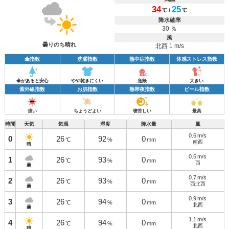
34
25
/
℃
℃
降水確率
30 ％
風
曇りのち晴れ
北西 1 m/s
傘指数
洗濯指数
熱中症指数
体感ストレス指数
傘があると安心
やや乾きにくい
危険
大きい
紫外線指数
お肌指数
熱帯夜指数
ビール指数
強い
ちょうどよい
寝苦しい
最高
時間
天気
気温
湿度
降水量
風
0.6
m/s
0
26
92
0
℃
%
mm
南西
晴
0.5
m/s
1
26
93
0
℃
%
mm
西
曇
0.7
m/s
2
26
93
0
℃
%
mm
西北西
曇
0.9
m/s
3
26
94
0
℃
%
mm
北西
曇
1.1
m/s
4
26
94
0
℃
%
mm
北西
晴