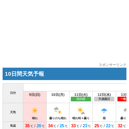
スポンサーリンク
10日間天気予報
日付
9日(日)
10日(月)
11日(火)
12日(水)
13日
巳の日
不成就日
一粒万
天気
晴れ
曇りのち晴れ
晴れ時々曇り
雨
曇り一
35
26
34
25
33
23
25
22
32
/
/
/
/
気温
℃
℃
℃
℃
℃
℃
℃
℃
℃