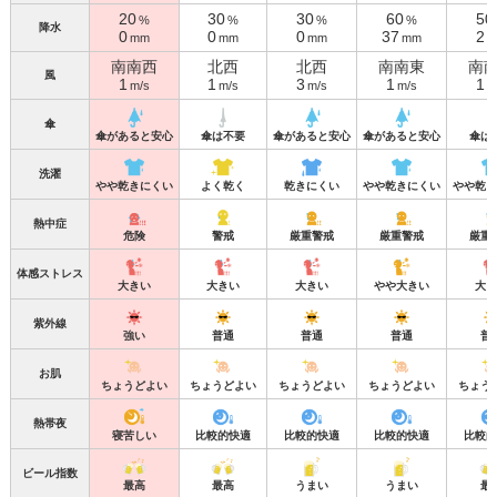
20
30
30
60
50
%
%
%
%
降水
0
0
0
37
2
mm
mm
mm
mm
m
南南西
北西
北西
南南東
南
風
1
1
3
1
1
m/s
m/s
m/s
m/s
m
傘
傘があると安心
傘は不要
傘があると安心
傘があると安心
傘は
洗濯
やや乾きにくい
よく乾く
乾きにくい
やや乾きにくい
やや乾き
熱中症
危険
警戒
厳重警戒
厳重警戒
厳重
体感ストレス
大きい
大きい
大きい
やや大きい
大き
紫外線
強い
普通
普通
普通
普
お肌
ちょうどよい
ちょうどよい
ちょうどよい
ちょうどよい
ちょう
熱帯夜
寝苦しい
比較的快適
比較的快適
比較的快適
比較的
ビール指数
最高
最高
うまい
うまい
最