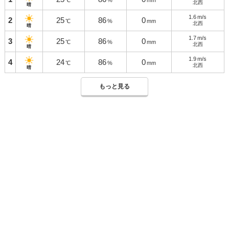
℃
%
mm
北西
晴
1.6
m/s
2
25
86
0
℃
%
mm
北西
晴
1.7
m/s
3
25
86
0
℃
%
mm
北西
晴
1.9
m/s
4
24
86
0
℃
%
mm
北西
晴
もっと見る