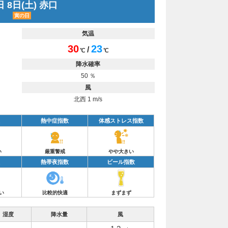
 8日(土) 赤口
寅の日
気温
30
23
/
℃
℃
降水確率
50 ％
風
北西 1 m/s
熱中症指数
体感ストレス指数
い
厳重警戒
やや大きい
熱帯夜指数
ビール指数
い
比較的快適
まずまず
湿度
降水量
風