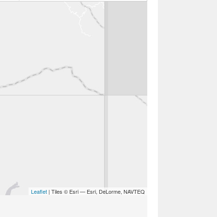
Leaflet
| Tiles © Esri — Esri, DeLorme, NAVTEQ