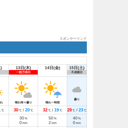
スポンサーリンク
)
13日(木)
14日(金)
15日(土)
一粒万倍日
不成就日
曇り
れ
晴れ時々曇り
晴れ一時雨
1
30
20
32
19
29
23
/
/
/
℃
℃
℃
℃
℃
℃
℃
30
50
40
%
%
%
0
2
0
mm
mm
mm