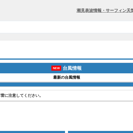
潮見表
波情報・サーフィン
天
台風情報
NEW
最新の台風情報
落雷に注意してください。