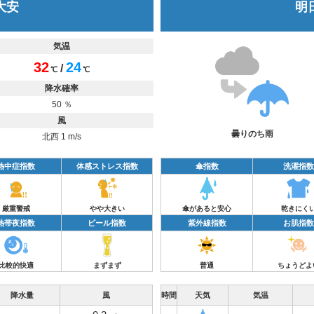
 大安
明日
気温
32
24
/
℃
℃
降水確率
50 ％
風
曇りのち雨
北西 1 m/s
熱中症指数
体感ストレス指数
傘指数
洗濯指数
厳重警戒
やや大きい
傘があると安心
乾きにく
熱帯夜指数
ビール指数
紫外線指数
お肌指数
比較的快適
まずまず
普通
ちょうどよ
降水量
風
時間
天気
気温