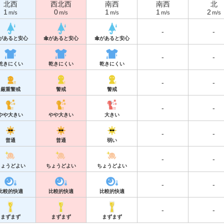
北西
西北西
南西
南西
北
1
0
1
1
2
m/s
m/s
m/s
m/s
m/s
-
-
があると安心
傘があると安心
傘があると安心
-
-
乾きにくい
乾きにくい
乾きにくい
-
-
厳重警戒
警戒
警戒
-
-
やや大きい
やや大きい
大きい
-
-
普通
普通
弱い
-
-
ちょうどよい
ちょうどよい
ちょうどよい
-
-
比較的快適
比較的快適
比較的快適
-
-
まずまず
まずまず
まずまず