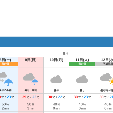
8月
8日(土)
9日(日)
10日(月)
11日(火)
12日(水
寅の日
巳の日
不成就日
曇りのち雨
曇り一時雨
曇り
曇り
曇り時々晴
0
23
29
23
30
22
30
23
30
2
/
/
/
/
/
℃
℃
℃
℃
℃
℃
℃
℃
℃
50
50
40
40
40
%
%
%
%
%
2
3
0
0
0
mm
mm
mm
mm
mm