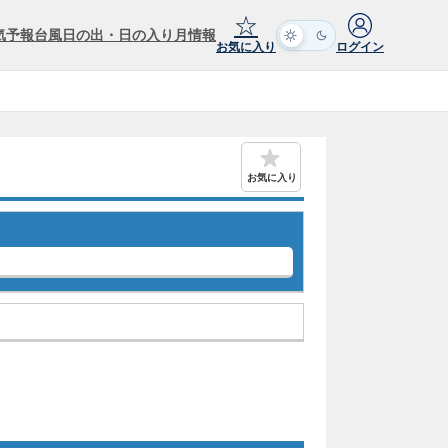
☆
気予報
台風
日の出・日の入り
月情報
お気に入り
ログイン
お気に入り