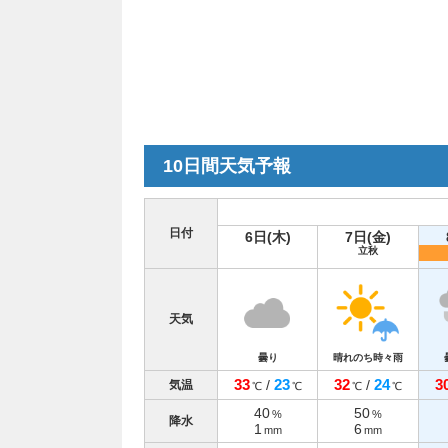
10日間天気予報
日付
6日(木)
7日(金)
立秋
天気
曇り
晴れのち時々雨
33
23
32
24
3
/
/
気温
℃
℃
℃
℃
40
50
%
%
降水
1
6
mm
mm