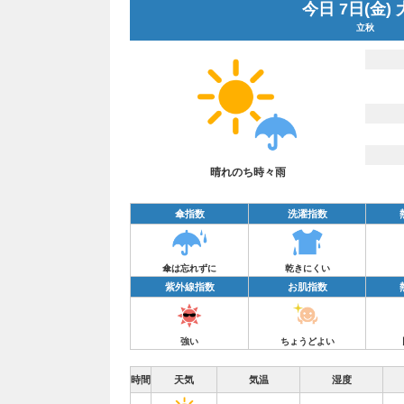
今日 7日(金)
立秋
晴れのち時々雨
傘指数
洗濯指数
傘は忘れずに
乾きにくい
紫外線指数
お肌指数
強い
ちょうどよい
時間
天気
気温
湿度