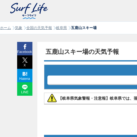
ホーム
気象
全国の天気予報
岐阜県
五鹿山スキー場
五鹿山スキー場の天気予報
Facebook
X
Hatena
LINE
【岐阜県気象警報・注意報】岐阜県では、