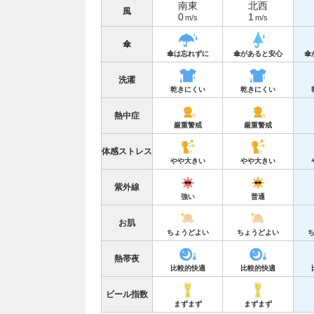
南東
北西
風
0
1
m/s
m/s
傘
傘は忘れずに
傘があると安心
傘
洗濯
乾きにくい
乾きにくい
熱中症
厳重警戒
厳重警戒
体感ストレス
やや大きい
やや大きい
紫外線
強い
普通
お肌
ちょうどよい
ちょうどよい
熱帯夜
比較的快適
比較的快適
ビール指数
まずまず
まずまず