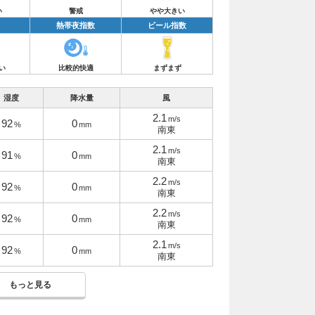
い
警戒
やや大きい
熱帯夜指数
ビール指数
い
比較的快適
まずまず
湿度
降水量
風
2.1
m/s
92
0
%
mm
南東
2.1
m/s
91
0
%
mm
南東
2.2
m/s
92
0
%
mm
南東
2.2
m/s
92
0
%
mm
南東
2.1
m/s
92
0
%
mm
南東
もっと見る