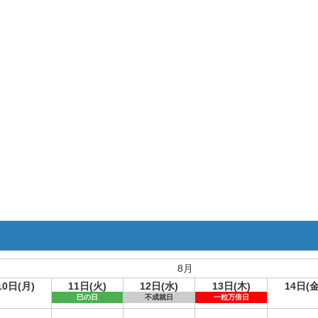
8月
10日(月)
11日(火)
12日(水)
13日(木)
14日(金
巳の日
不成就日
一粒万倍日