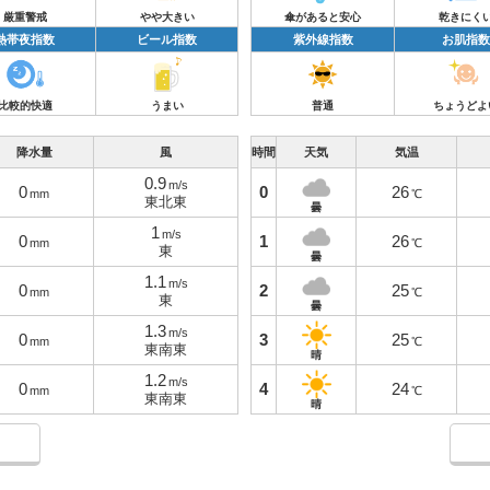
厳重警戒
やや大きい
傘があると安心
乾きにく
熱帯夜指数
ビール指数
紫外線指数
お肌指数
比較的快適
うまい
普通
ちょうどよ
降水量
風
時間
天気
気温
0.9
m/s
0
0
26
mm
℃
東北東
曇
1
m/s
0
1
26
mm
℃
東
曇
1.1
m/s
0
2
25
mm
℃
東
曇
1.3
m/s
0
3
25
mm
℃
東南東
晴
1.2
m/s
0
4
24
mm
℃
東南東
晴