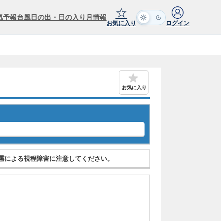
☆
気予報
台風
日の出・日の入り
月情報
お気に入り
ログイン
お気に入り
霧による視程障害に注意してください。