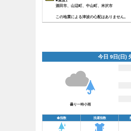
■震度1
酒田市、山辺町、中山町、米沢市
この地震による津波の心配はありません。
今日 9日(日)
曇り一時小雨
傘指数
洗濯指数