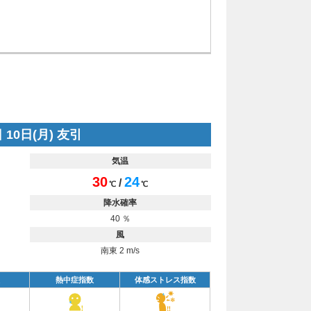
 10日(月) 友引
気温
30
24
/
℃
℃
降水確率
40 ％
風
南東 2 m/s
熱中症指数
体感ストレス指数