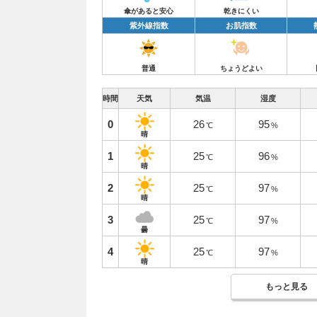
傘があると安心
乾きにくい
紫外線指数
お肌指数
普通
ちょうどよい
時間
天気
気温
湿度
0
26
95
℃
%
晴
1
25
96
℃
%
晴
2
25
97
℃
%
晴
3
25
97
℃
%
曇
4
25
97
℃
%
晴
もっと見る