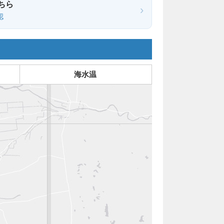
ちら
›
認
海水温