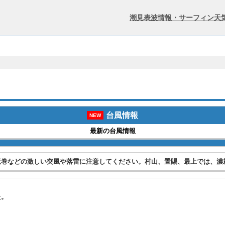
潮見表
波情報・サーフィン
天
台風情報
NEW
最新の台風情報
竜巻などの激しい突風や落雷に注意してください。村山、置賜、最上では、濃
た。