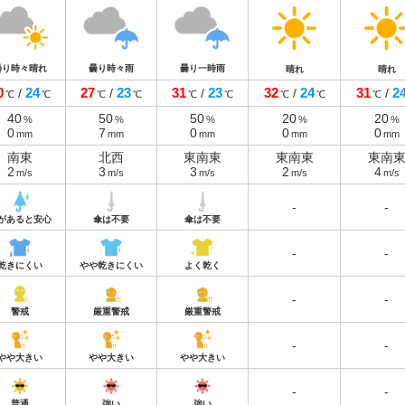
曇り時々晴れ
曇り時々雨
曇り一時雨
晴れ
晴れ
0
24
27
23
31
23
32
24
31
2
/
/
/
/
/
℃
℃
℃
℃
℃
℃
℃
℃
℃
40
50
50
20
20
%
%
%
%
%
0
7
0
0
0
mm
mm
mm
mm
mm
南東
北西
東南東
東南東
東南
2
3
3
2
4
m/s
m/s
m/s
m/s
m/s
-
-
があると安心
傘は不要
傘は不要
-
-
乾きにくい
やや乾きにくい
よく乾く
-
-
警戒
厳重警戒
厳重警戒
-
-
やや大きい
やや大きい
やや大きい
-
-
普通
強い
強い