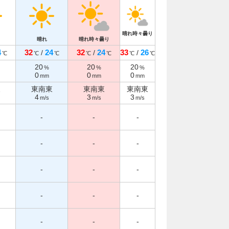
晴れ時々曇り
晴れ
晴れ時々曇り
4
32
24
32
24
33
26
/
/
/
℃
℃
℃
℃
℃
℃
℃
20
20
20
%
%
%
0
0
0
mm
mm
mm
東
東南東
東南東
東南東
4
3
3
m/s
m/s
m/s
-
-
-
-
-
-
-
-
-
-
-
-
-
-
-