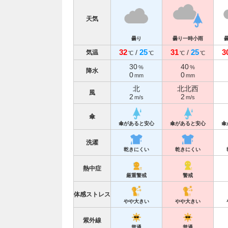
天気
曇り
曇り一時小雨
32
25
31
25
3
/
/
気温
℃
℃
℃
℃
30
40
%
%
降水
0
0
mm
mm
北
北北西
風
2
2
m/s
m/s
傘
傘があると安心
傘があると安心
傘
洗濯
乾きにくい
乾きにくい
熱中症
厳重警戒
警戒
体感ストレス
やや大きい
やや大きい
紫外線
普通
普通