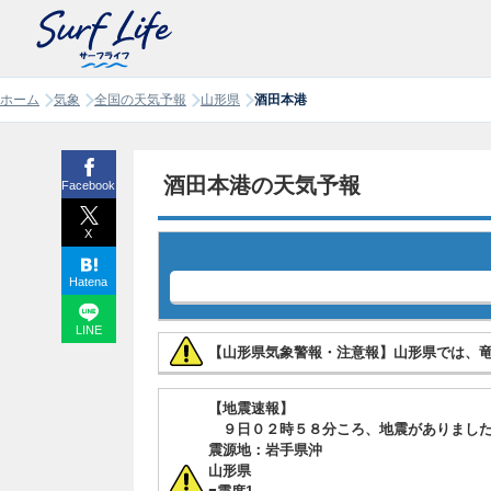
ホーム
気象
全国の天気予報
山形県
酒田本港
酒田本港の天気予報
Facebook
X
Hatena
LINE
【山形県気象警報・注意報】山形県では、
【地震速報】
９日０２時５８分ころ、地震がありまし
震源地：岩手県沖
山形県