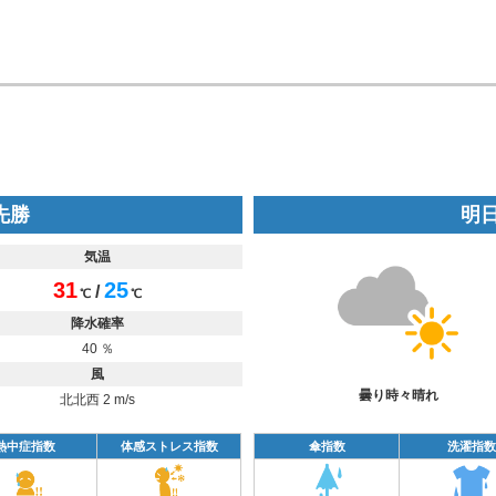
 先勝
明日
気温
31
25
/
℃
℃
降水確率
40 ％
風
曇り時々晴れ
北北西 2 m/s
熱中症指数
体感ストレス指数
傘指数
洗濯指数