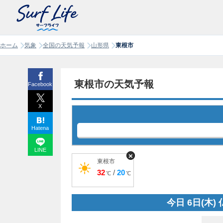
ホーム
気象
全国の天気予報
山形県
東根市
東根市の天気予報
Facebook
X
Hatena
LINE
×
東根市
32
/
20
℃
℃
今日 6日(木)