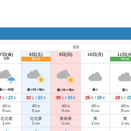
8月
7日(金)
8日(土)
9日(日)
10日(月)
11日(火
立秋
寅の日
巳の日
曇り一時雨
曇り時々晴れ
曇り
曇り時々晴れ
曇り
2
23
32
23
30
20
25
20
28
2
/
/
/
/
/
℃
℃
℃
℃
℃
℃
℃
℃
℃
40
40
40
40
40
%
%
%
%
%
0
0
0
0
0
mm
mm
mm
mm
mm
北北東
北北東
東南東
東
東
1
1
1
1
1
m/s
m/s
m/s
m/s
m/s