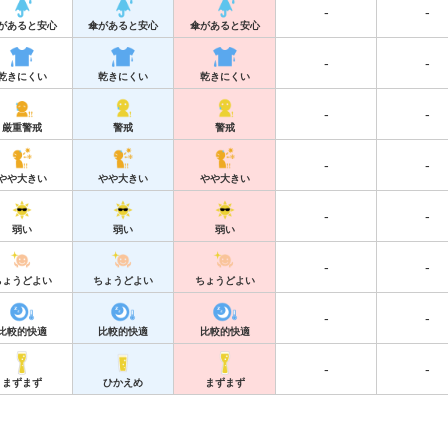
-
-
があると安心
傘があると安心
傘があると安心
-
-
乾きにくい
乾きにくい
乾きにくい
-
-
厳重警戒
警戒
警戒
-
-
やや大きい
やや大きい
やや大きい
-
-
弱い
弱い
弱い
-
-
ちょうどよい
ちょうどよい
ちょうどよい
-
-
比較的快適
比較的快適
比較的快適
-
-
まずまず
ひかえめ
まずまず