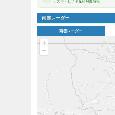
→ スギ・ヒノキ花粉飛散情報
雨雲レーダー
雨雲レーダー
+
−