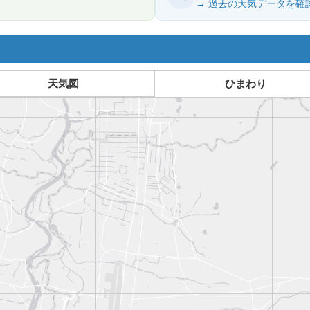
→ 過去の天気データを確
天気図
ひまわり