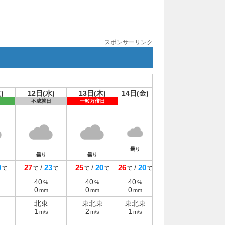
スポンサーリンク
)
12日(水)
13日(木)
14日(金)
不成就日
一粒万倍日
曇り
曇り
曇り
0
27
23
25
20
26
20
/
/
/
℃
℃
℃
℃
℃
℃
℃
40
40
40
%
%
%
0
0
0
mm
mm
mm
北東
東北東
東北東
1
2
1
m/s
m/s
m/s