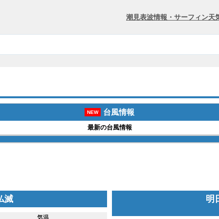
潮見表
波情報・サーフィン
天
台風情報
NEW
最新の台風情報
 仏滅
明日
気温