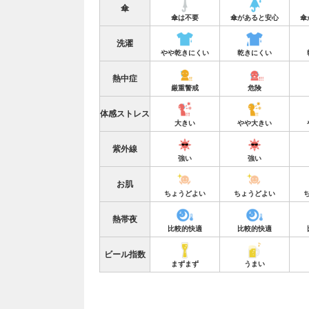
傘
傘は不要
傘があると安心
傘
洗濯
やや乾きにくい
乾きにくい
熱中症
厳重警戒
危険
体感ストレス
大きい
やや大きい
紫外線
強い
強い
お肌
ちょうどよい
ちょうどよい
熱帯夜
比較的快適
比較的快適
ビール指数
まずまず
うまい