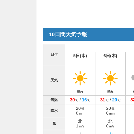
10日間天気予報
日付
5日(水)
6日(木)
天気
晴れ
晴れ
30
16
31
20
3
/
/
気温
℃
℃
℃
℃
20
20
%
%
降水
0
0
mm
mm
北
北
風
1
0
m/s
m/s