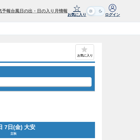
☆
気予報
台風
日の出・日の入り
月情報
お気に入り
ログイン
お気に入り
 7日(金) 大安
立秋