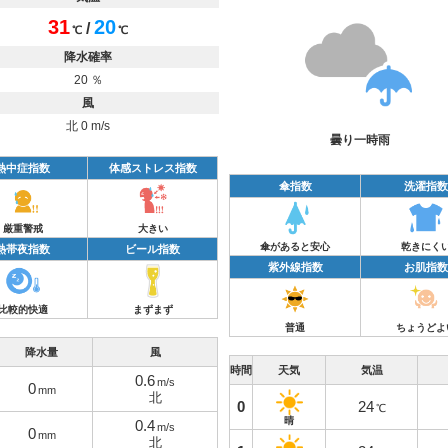
31
20
/
℃
℃
降水確率
20 ％
風
北 0 m/s
曇り一時雨
熱中症指数
体感ストレス指数
傘指数
洗濯指数
厳重警戒
大きい
傘があると安心
乾きにく
熱帯夜指数
ビール指数
紫外線指数
お肌指数
比較的快適
まずまず
普通
ちょうどよ
降水量
風
時間
天気
気温
0.6
m/s
0
mm
北
0
24
℃
晴
0.4
m/s
0
mm
北