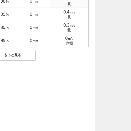
98
0
%
mm
北
0.4
m/s
99
0
%
mm
北
0.3
m/s
99
0
%
mm
北
0
m/s
99
0
%
mm
静穏
もっと見る