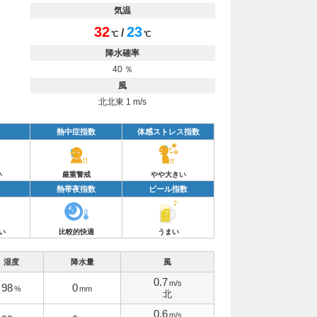
気温
32
23
/
℃
℃
降水確率
40 ％
風
北北東 1 m/s
熱中症指数
体感ストレス指数
い
厳重警戒
やや大きい
熱帯夜指数
ビール指数
い
比較的快適
うまい
湿度
降水量
風
0.7
m/s
98
0
%
mm
北
0.6
m/s