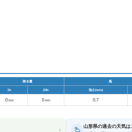
降水量
風
1h
24h
強さ(m/s)
0
0
0.7
mm
mm
山形県の過去の天気は
›