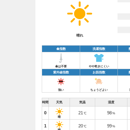
晴れ
傘指数
洗濯指数
傘は不要
やや乾きにくい
紫外線指数
お肌指数
強い
ちょうどよい
時間
天気
気温
湿度
0
21
98
℃
%
晴
1
20
99
℃
%
晴