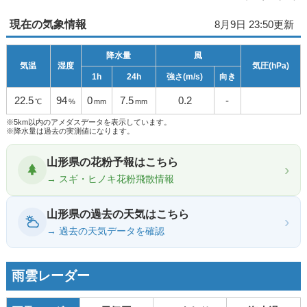
現在の気象情報
8月9日 23:50更新
降水量
風
気温
湿度
気圧(hPa)
1h
24h
強さ(m/s)
向き
22.5
94
0
7.5
0.2
-
℃
%
mm
mm
※5km以内のアメダスデータを表示しています。
※降水量は過去の実測値になります。
山形県の花粉予報はこちら
›
→ スギ・ヒノキ花粉飛散情報
山形県の過去の天気はこちら
›
→ 過去の天気データを確認
雨雲レーダー