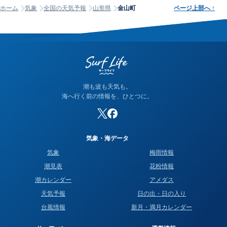
ホーム
気象
全国の天気予報
山形県
金山町
ページ上部へ
↑
潮も波も天気も。
海へ行く前の情報を、ひとつに。
気象・海データ
気象
梅雨情報
潮見表
花粉情報
潮カレンダー
アメダス
天気予報
日の出・日の入り
台風情報
新月・満月カレンダー