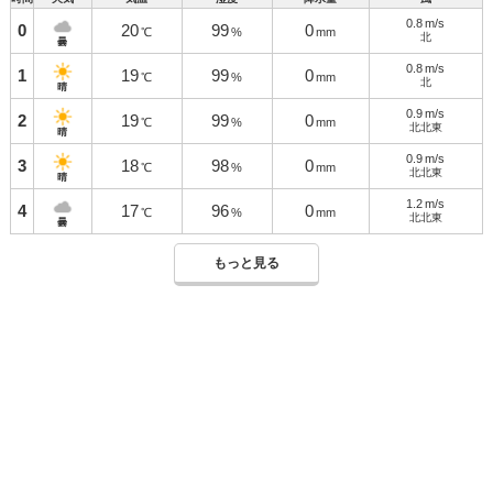
0.8
m/s
0
20
99
0
℃
%
mm
北
曇
0.8
m/s
1
19
99
0
℃
%
mm
北
晴
0.9
m/s
2
19
99
0
℃
%
mm
北北東
晴
0.9
m/s
3
18
98
0
℃
%
mm
北北東
晴
1.2
m/s
4
17
96
0
℃
%
mm
北北東
曇
もっと見る