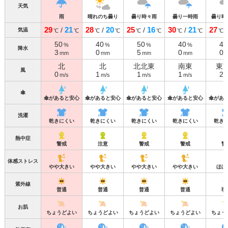
天気
雨
晴れのち曇り
曇り時々雨
曇り一時雨
曇り時
29
21
28
20
25
16
30
21
27
/
/
/
/
気温
℃
℃
℃
℃
℃
℃
℃
℃
℃
50
40
50
40
40
%
%
%
%
降水
3
0
5
0
0
mm
mm
mm
mm
北
北
北北東
南東
東
風
0
1
1
1
2
m/s
m/s
m/s
m/s
m
傘
傘があると安心
傘があると安心
傘があると安心
傘があると安心
傘があ
洗濯
乾きにくい
乾きにくい
乾きにくい
乾きにくい
乾き
熱中症
警戒
注意
警戒
警戒
警
体感ストレス
やや大きい
やや大きい
やや大きい
やや大きい
ほぼ
紫外線
普通
普通
普通
普通
弱
お肌
ちょうどよい
ちょうどよい
ちょうどよい
ちょうどよい
ちょう