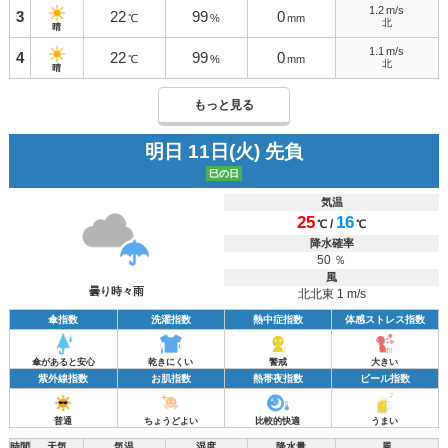
1.2
m/s
3
22
99
0
℃
%
mm
北
晴
1.1
m/s
4
22
99
0
℃
%
mm
北
晴
もっと見る
明日 11日(火) 先負
巳の日
気温
25
16
/
℃
℃
降水確率
50 ％
風
曇り時々雨
北北東 1 m/s
傘指数
洗濯指数
熱中症指数
体感ストレス指数
傘があると安心
乾きにくい
警戒
大きい
紫外線指数
お肌指数
熱帯夜指数
ビール指数
普通
ちょうどよい
比較的快適
うまい
時間
天気
気温
湿度
降水量
風