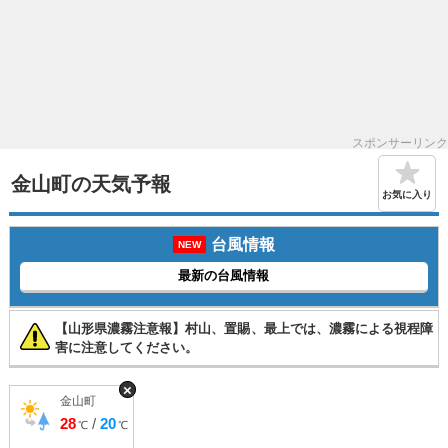
スポンサーリンク
金山町の天気予報
お気に入り
台風情報
NEW
最新の台風情報
【山形県濃霧注意報】村山、置賜、最上では、濃霧による視程障
害に注意してください。
×
金山町
28
/
20
℃
℃