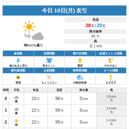
今日 10日(月) 友引
気温
28
20
/
℃
℃
降水確率
40 ％
風
晴れのち曇り
北 1 m/s
傘指数
洗濯指数
熱中症指数
体感ストレス指数
傘があると安心
乾きにくい
警戒
やや大きい
紫外線指数
お肌指数
熱帯夜指数
ビール指数
普通
ちょうどよい
比較的快適
まずまず
時間
天気
気温
湿度
降水量
風
1.8
m/s
0
23
98
0
℃
%
mm
北
曇
1.6
m/s
1
22
99
0
℃
%
mm
北
曇
1.4
m/s
2
22
99
0
℃
%
mm
北
晴