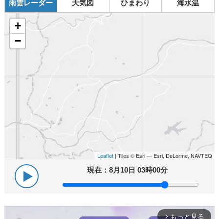
雨雲レーダー
天気図
ひまわり
海水温
+
−
Leaflet
| Tiles © Esri — Esri, DeLorme, NAVTEQ
現在：
8月10日 03時00分
もっと見る
arrow_forward_ios