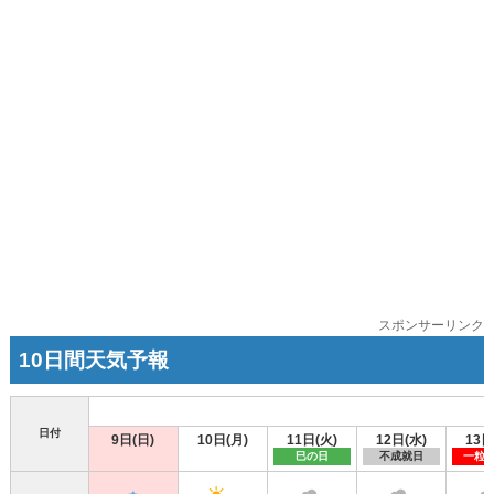
スポンサーリンク
10日間天気予報
日付
9日(日)
10日(月)
11日(火)
12日(水)
13日
巳の日
不成就日
一粒