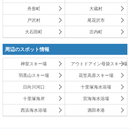
舟形町
大蔵村
戸沢村
尾花沢市
大石田町
庄内町
周辺のスポット情報
神室スキー場
アウトドアイン母袋スキー場
羽黒山スキー場
花笠高原スキー場
日向川河口
十里塚海水浴場
十里塚海岸
宮海海水浴場
西浜海水浴場
酒田本港