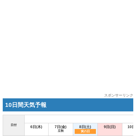
スポンサーリンク
10日間天気予報
日付
6日(木)
7日(金)
8日(土)
9日(日)
10日
立秋
寅の日