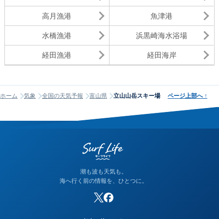
高月漁港
魚津港
水橋漁港
浜黒崎海水浴場
経田漁港
経田海岸
ホーム
気象
全国の天気予報
富山県
立山山岳スキー場
ページ上部へ
↑
潮も波も天気も。
海へ行く前の情報を、ひとつに。