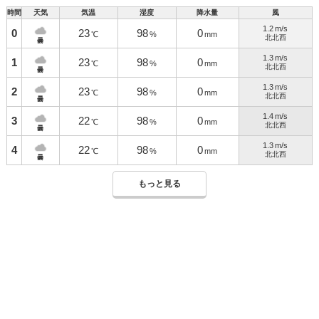
時間
天気
気温
湿度
降水量
風
1.2
m/s
0
23
98
0
℃
%
mm
北北西
曇
1.3
m/s
1
23
98
0
℃
%
mm
北北西
曇
1.3
m/s
2
23
98
0
℃
%
mm
北北西
曇
1.4
m/s
3
22
98
0
℃
%
mm
北北西
曇
1.3
m/s
4
22
98
0
℃
%
mm
北北西
曇
もっと見る