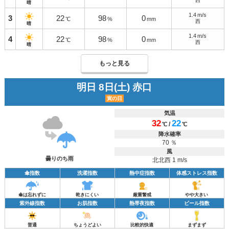
西
晴
1.4
m/s
3
22
98
0
℃
%
mm
西
晴
1.4
m/s
4
22
98
0
℃
%
mm
西
晴
もっと見る
明日 8日(土) 赤口
寅の日
気温
32
22
/
℃
℃
降水確率
70 ％
風
曇りのち雨
北北西 1 m/s
傘指数
洗濯指数
熱中症指数
体感ストレス指数
傘は忘れずに
乾きにくい
厳重警戒
やや大きい
紫外線指数
お肌指数
熱帯夜指数
ビール指数
普通
ちょうどよい
比較的快適
まずまず