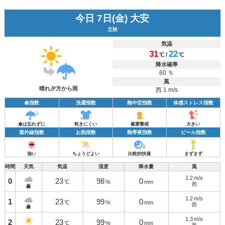
今日 7日(金) 大安
立秋
気温
31
22
/
℃
℃
降水確率
60 ％
風
晴れ夕方から雨
西 1 m/s
傘指数
洗濯指数
熱中症指数
体感ストレス指数
傘は忘れずに
乾きにくい
厳重警戒
大きい
紫外線指数
お肌指数
熱帯夜指数
ビール指数
強い
ちょうどよい
比較的快適
まずまず
時間
天気
気温
湿度
降水量
風
1.2
m/s
0
23
98
0
℃
%
mm
西
曇
1.2
m/s
1
23
99
0
℃
%
mm
西
曇
1.3
m/s
2
23
99
0
℃
%
mm