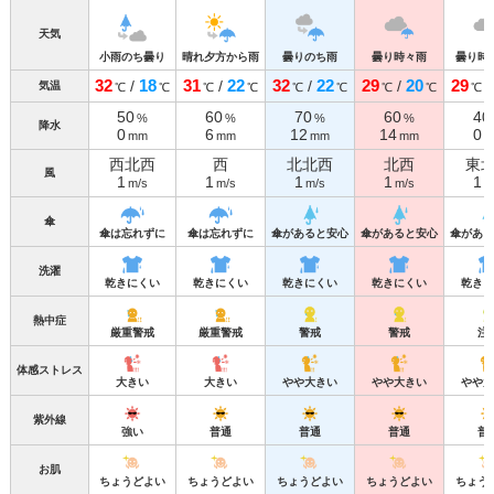
天気
小雨のち曇り
晴れ夕方から雨
曇りのち雨
曇り時々雨
曇り時
32
18
31
22
32
22
29
20
29
/
/
/
/
気温
℃
℃
℃
℃
℃
℃
℃
℃
℃
50
60
70
60
40
%
%
%
%
降水
0
6
12
14
0
mm
mm
mm
mm
m
西北西
西
北北西
北西
東
風
1
1
1
1
1
m/s
m/s
m/s
m/s
m
傘
傘は忘れずに
傘は忘れずに
傘があると安心
傘があると安心
傘がある
洗濯
乾きにくい
乾きにくい
乾きにくい
乾きにくい
乾きに
熱中症
厳重警戒
厳重警戒
警戒
警戒
注
体感ストレス
大きい
大きい
やや大きい
やや大きい
やや大
紫外線
強い
普通
普通
普通
普
お肌
ちょうどよい
ちょうどよい
ちょうどよい
ちょうどよい
ちょう