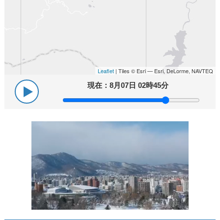
Leaflet
| Tiles © Esri — Esri, DeLorme, NAVTEQ
現在：
8月07日 02時45分