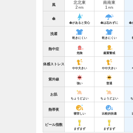
北北東
南南東
風
2
1
m/s
m/s
傘
傘があると安心
傘は忘れずに
傘
洗濯
乾きにくい
乾きにくい
熱中症
危険
厳重警戒
体感ストレス
やや大きい
やや大きい
紫外線
強い
普通
お肌
ちょうどよい
ちょうどよい
熱帯夜
寝苦しい
比較的快適
ビール指数
まずまず
まずまず