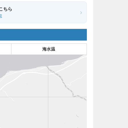
こちら
›
認
海水温