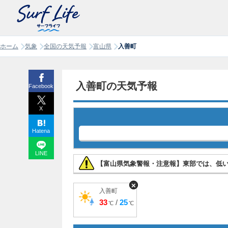
ホーム
気象
全国の天気予報
富山県
入善町
入善町の天気予報
Facebook
X
Hatena
LINE
【富山県気象警報・注意報】東部では、低
×
入善町
33
/
25
℃
℃