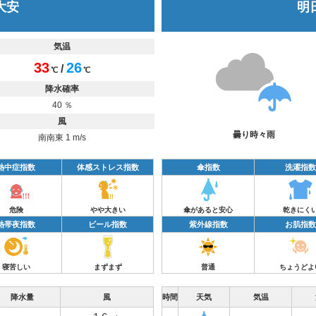
 大安
明日
気温
33
26
/
℃
℃
降水確率
40 ％
風
曇り時々雨
南南東 1 m/s
熱中症指数
体感ストレス指数
傘指数
洗濯指数
危険
やや大きい
傘があると安心
乾きにく
熱帯夜指数
ビール指数
紫外線指数
お肌指数
寝苦しい
まずまず
普通
ちょうどよ
降水量
風
時間
天気
気温