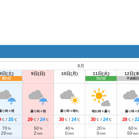
8月
8日(土)
9日(日)
10日(月)
11日(火)
12日(水
寅の日
巳の日
不成就日
曇り時々雨
曇り時々晴れ
曇り時々雨
晴れ時々曇り
曇り時々
9
25
29
24
30
24
30
24
28
2
/
/
/
/
/
℃
℃
℃
℃
℃
℃
℃
℃
℃
70
50
40
20
60
%
%
%
%
%
29
2
0
0
50
mm
mm
mm
mm
mm