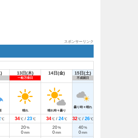
スポンサーリンク
)
13日(木)
14日(金)
15日(土)
一粒万倍日
不成就日
曇り時々晴れ
雨
晴れ
晴れ時々曇り
2
34
23
34
24
32
26
/
/
/
℃
℃
℃
℃
℃
℃
℃
20
20
40
%
%
%
0
0
0
mm
mm
mm