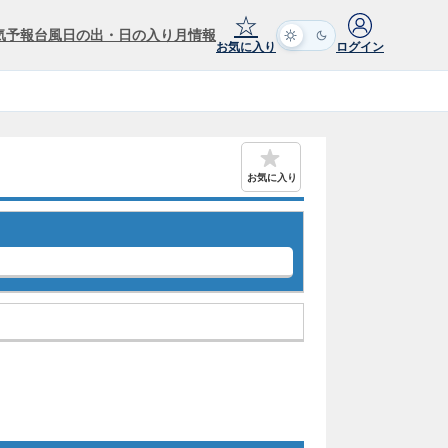
☆
気予報
台風
日の出・日の入り
月情報
お気に入り
ログイン
お気に入り