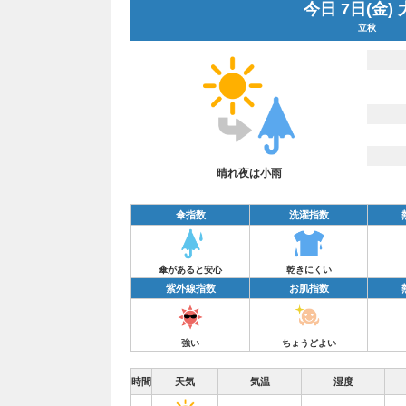
今日 7日(金)
立秋
晴れ夜は小雨
傘指数
洗濯指数
傘があると安心
乾きにくい
紫外線指数
お肌指数
強い
ちょうどよい
時間
天気
気温
湿度