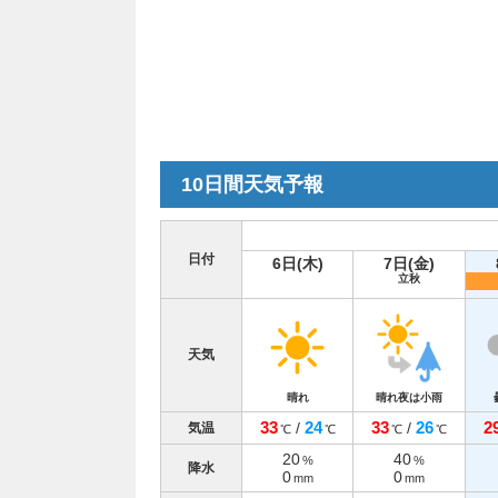
10日間天気予報
日付
6日(木)
7日(金)
立秋
天気
晴れ
晴れ夜は小雨
33
24
33
26
2
/
/
気温
℃
℃
℃
℃
20
40
%
%
降水
0
0
mm
mm