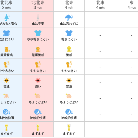
北北東
北北東
北東
北東
東
2
3
4
4
4
m/s
m/s
m/s
m/s
m/s
-
-
があると安心
傘は不要
傘は忘れずに
-
-
乾きにくい
やや乾きにくい
乾きにくい
-
-
厳重警戒
厳重警戒
警戒
-
-
やや大きい
やや大きい
やや大きい
-
-
普通
強い
普通
-
-
ちょうどよい
ちょうどよい
ちょうどよい
-
-
比較的快適
比較的快適
比較的快適
-
-
まずまず
まずまず
まずまず