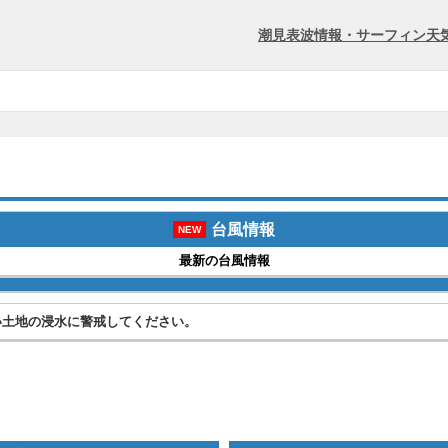
潮見表
波情報・サーフィン
天
台風情報
NEW
最新の台風情報
い土地の浸水に警戒してください。