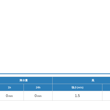
降水量
風
1h
24h
強さ(m/s)
0
0
1.5
mm
mm