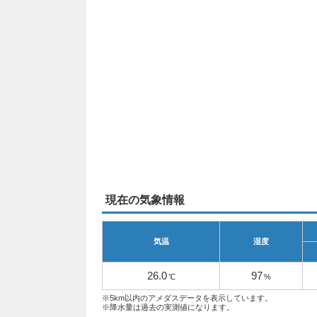
現在の気象情報
気温
湿度
26.0
97
℃
%
※5km以内のアメダスデータを表示しています。
※降水量は過去の実測値になります。