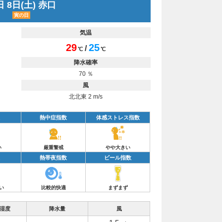
 8日(土) 赤口
寅の日
気温
29
25
/
℃
℃
降水確率
70 ％
風
北北東 2 m/s
熱中症指数
体感ストレス指数
い
厳重警戒
やや大きい
熱帯夜指数
ビール指数
い
比較的快適
まずまず
湿度
降水量
風