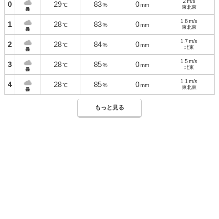
2
m/s
0
29
83
0
℃
%
mm
東北東
曇
1.8
m/s
1
28
83
0
℃
%
mm
東北東
曇
1.7
m/s
2
28
84
0
℃
%
mm
北東
曇
1.5
m/s
3
28
85
0
℃
%
mm
北東
曇
1.1
m/s
4
28
85
0
℃
%
mm
東北東
曇
もっと見る