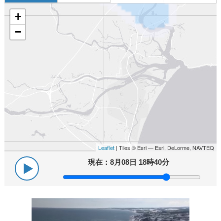
+
−
Leaflet
| Tiles © Esri — Esri, DeLorme, NAVTEQ
現在：
8月08日 18時40分