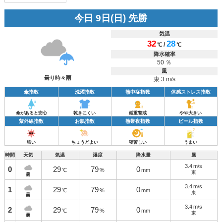
今日 9日(日) 先勝
気温
32
28
/
℃
℃
降水確率
50 ％
風
曇り時々雨
東 3 m/s
傘指数
洗濯指数
熱中症指数
体感ストレス指数
傘があると安心
乾きにくい
厳重警戒
やや大きい
紫外線指数
お肌指数
熱帯夜指数
ビール指数
強い
ちょうどよい
寝苦しい
うまい
時間
天気
気温
湿度
降水量
風
3.4
m/s
0
29
79
0
℃
%
mm
東
曇
3.4
m/s
1
29
79
0
℃
%
mm
東
曇
3.4
m/s
2
29
79
0
℃
%
mm
東
曇