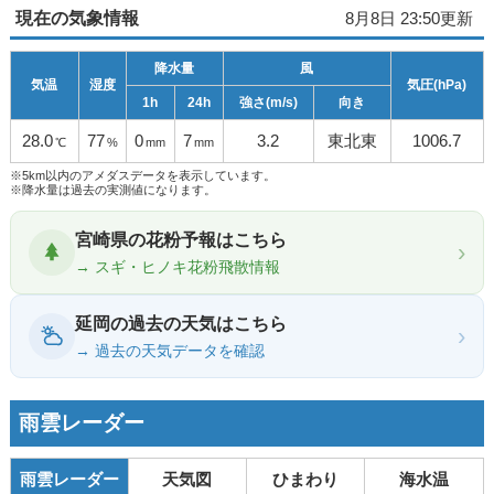
現在の気象情報
8月8日 23:50更新
降水量
風
気温
湿度
気圧(hPa)
1h
24h
強さ(m/s)
向き
28.0
77
0
7
3.2
東北東
1006.7
℃
%
mm
mm
※5km以内のアメダスデータを表示しています。
※降水量は過去の実測値になります。
宮崎県の花粉予報はこちら
›
→ スギ・ヒノキ花粉飛散情報
延岡の過去の天気はこちら
›
→ 過去の天気データを確認
雨雲レーダー
雨雲レーダー
天気図
ひまわり
海水温