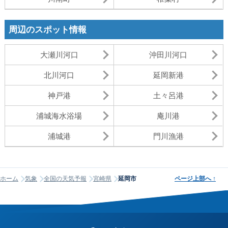
周辺のスポット情報
大瀬川河口
沖田川河口
北川河口
延岡新港
神戸港
土々呂港
浦城海水浴場
庵川港
浦城港
門川漁港
ホーム
気象
全国の天気予報
宮崎県
延岡市
ページ上部へ
↑