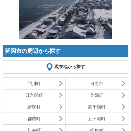
延岡市の周辺から探す
現在地から探す
門川町
日向市
日之影町
美郷町
諸塚村
高千穂町
都農町
五ヶ瀬町
川南町
椎葉村