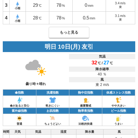
3.4
m/s
3
29
78
0
℃
%
mm
東
小雨
3.1
m/s
4
28
78
0.5
℃
%
mm
東
小雨
もっと見る
明日 10日(月) 友引
気温
32
27
/
℃
℃
降水確率
40 ％
風
曇り時々晴れ
東 2 m/s
傘指数
洗濯指数
熱中症指数
体感ストレス指数
傘があると安心
乾きにくい
厳重警戒
やや大きい
紫外線指数
お肌指数
熱帯夜指数
ビール指数
普通
ちょうどよい
比較的快適
うまい
時間
天気
気温
湿度
降水量
風