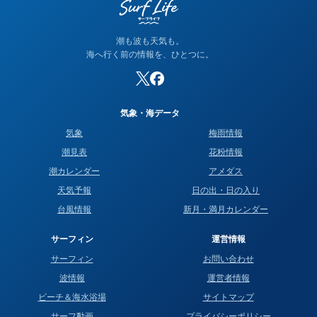
潮も波も天気も。
海へ行く前の情報を、ひとつに。
気象・海データ
気象
梅雨情報
潮見表
花粉情報
潮カレンダー
アメダス
天気予報
日の出・日の入り
台風情報
新月・満月カレンダー
サーフィン
運営情報
サーフィン
お問い合わせ
波情報
運営者情報
ビーチ＆海水浴場
サイトマップ
サーフ動画
プライバシーポリシー