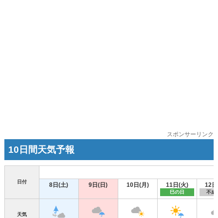
スポンサーリンク
10日間天気予報
日付
8日(土)
9日(日)
10日(月)
11日(火)
12日
巳の日
不成
天気