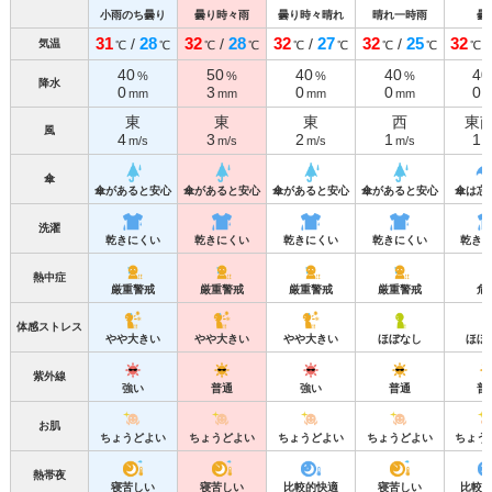
小雨のち曇り
曇り時々雨
曇り時々晴れ
晴れ一時雨
曇
31
28
32
28
32
27
32
25
32
/
/
/
/
気温
℃
℃
℃
℃
℃
℃
℃
℃
℃
40
50
40
40
40
%
%
%
%
降水
0
3
0
0
0
mm
mm
mm
mm
東
東
東
西
東
風
4
3
2
1
1
m/s
m/s
m/s
m/s
m
傘
傘があると安心
傘があると安心
傘があると安心
傘があると安心
傘は忘
洗濯
乾きにくい
乾きにくい
乾きにくい
乾きにくい
乾き
熱中症
厳重警戒
厳重警戒
厳重警戒
厳重警戒
危
体感ストレス
やや大きい
やや大きい
やや大きい
ほぼなし
ほぼ
紫外線
強い
普通
強い
普通
普
お肌
ちょうどよい
ちょうどよい
ちょうどよい
ちょうどよい
ちょう
熱帯夜
寝苦しい
寝苦しい
比較的快適
寝苦しい
比較