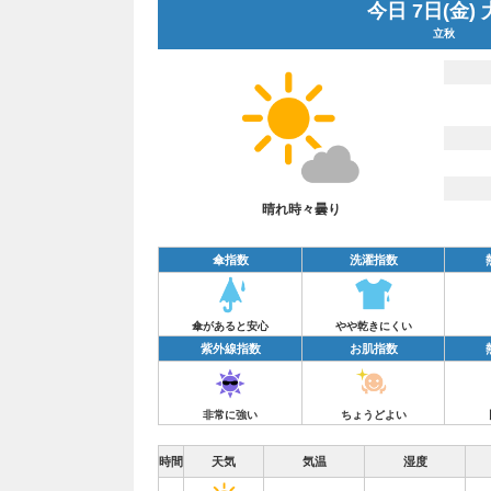
今日 7日(金)
立秋
晴れ時々曇り
傘指数
洗濯指数
傘があると安心
やや乾きにくい
紫外線指数
お肌指数
非常に強い
ちょうどよい
時間
天気
気温
湿度