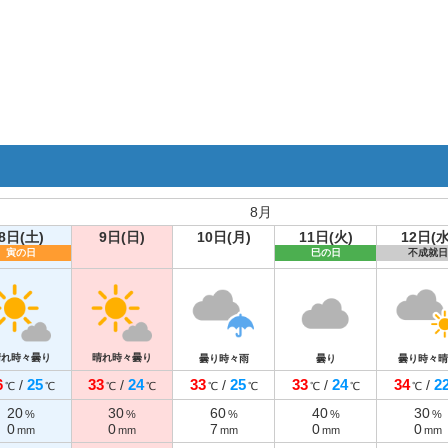
8月
8日(土)
9日(日)
10日(月)
11日(火)
12日(水
寅の日
巳の日
不成就日
晴れ時々曇り
晴れ時々曇り
曇り時々雨
曇り
曇り時々晴
6
25
33
24
33
25
33
24
34
2
/
/
/
/
/
℃
℃
℃
℃
℃
℃
℃
℃
℃
20
30
60
40
30
%
%
%
%
%
0
0
7
0
0
mm
mm
mm
mm
mm