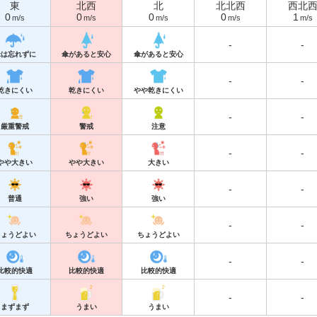
東
北西
北
北北西
西北
0
0
0
0
1
m/s
m/s
m/s
m/s
m/s
-
-
傘は忘れずに
傘があると安心
傘があると安心
-
-
乾きにくい
乾きにくい
やや乾きにくい
-
-
厳重警戒
警戒
注意
-
-
やや大きい
やや大きい
大きい
-
-
普通
強い
強い
-
-
ちょうどよい
ちょうどよい
ちょうどよい
-
-
比較的快適
比較的快適
比較的快適
-
-
まずまず
うまい
うまい