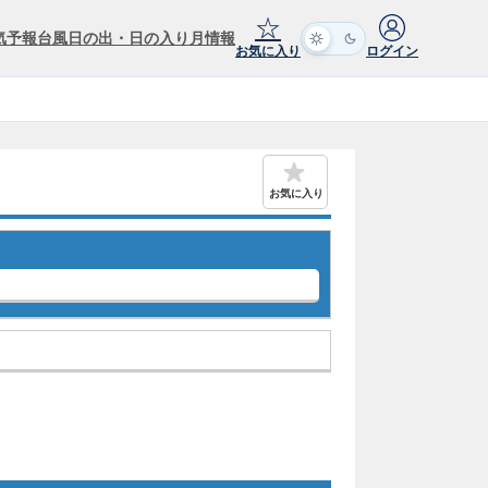
☆
気予報
台風
日の出・日の入り
月情報
お気に入り
ログイン
お気に入り