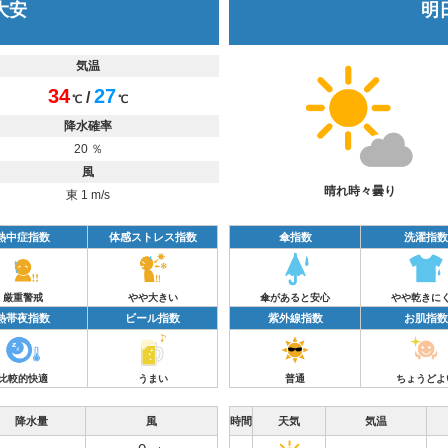
 大安
明日
気温
34
27
/
℃
℃
降水確率
20 ％
風
晴れ時々曇り
東 1 m/s
熱中症指数
体感ストレス指数
傘指数
洗濯指数
厳重警戒
やや大きい
傘があると安心
やや乾きに
熱帯夜指数
ビール指数
紫外線指数
お肌指数
比較的快適
うまい
普通
ちょうどよ
降水量
風
時間
天気
気温