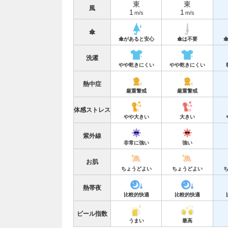
東
東
風
1
1
m/s
m/s
傘
傘があると安心
傘は不要
洗濯
やや乾きにくい
やや乾きにくい
熱中症
厳重警戒
厳重警戒
体感ストレス
やや大きい
大きい
紫外線
非常に強い
強い
お肌
ちょうどよい
ちょうどよい
熱帯夜
比較的快適
比較的快適
ビール指数
うまい
最高