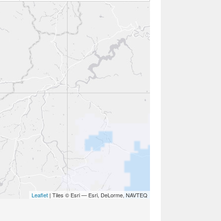
Leaflet
| Tiles © Esri — Esri, DeLorme, NAVTEQ