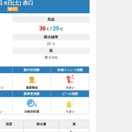
 8日(土) 赤口
寅の日
気温
36
25
/
℃
℃
降水確率
20 ％
風
東 0 m/s
熱中症指数
体感ストレス指数
くい
厳重警戒
大きい
熱帯夜指数
ビール指数
い
比較的快適
うまい
湿度
降水量
風