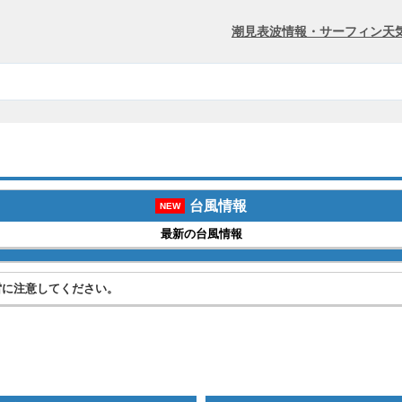
潮見表
波情報・サーフィン
天
台風情報
NEW
最新の台風情報
雷に注意してください。