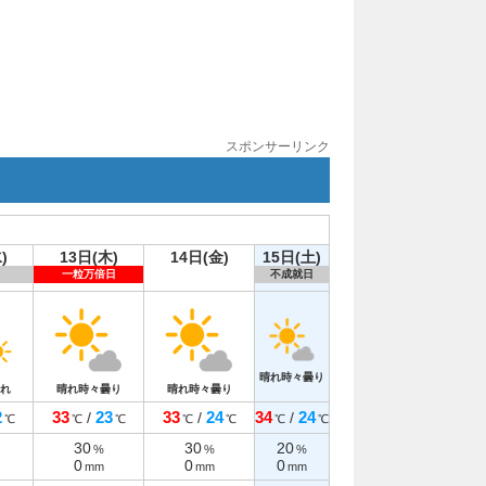
スポンサーリンク
)
13日(木)
14日(金)
15日(土)
一粒万倍日
不成就日
晴れ時々曇り
れ
晴れ時々曇り
晴れ時々曇り
2
33
23
33
24
34
24
/
/
/
℃
℃
℃
℃
℃
℃
℃
30
30
20
%
%
%
0
0
0
mm
mm
mm