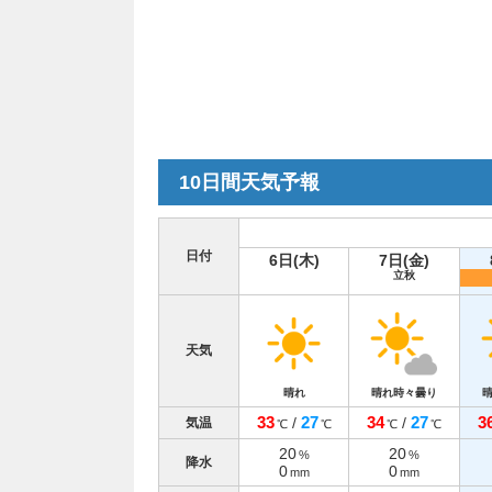
10日間天気予報
日付
6日(木)
7日(金)
立秋
天気
晴れ
晴れ時々曇り
33
27
34
27
3
/
/
気温
℃
℃
℃
℃
20
20
%
%
降水
0
0
mm
mm