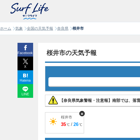
ホーム
気象
全国の天気予報
奈良県
桜井市
桜井市の天気予報
Facebook
X
Hatena
LINE
【奈良県気象警報・注意報】南部では、落
×
桜井市
35
/
26
℃
℃