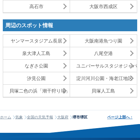
高石市
大阪市西成区
周辺のスポット情報
ヤンマースタジアム長居
大阪南港魚つり園
泉大津人工島
八尾空港
なぎさ公園
ユニバーサルスタジオジャパン
汐見公園
淀川河川公園・海老江地区
貝塚二色の浜「潮干狩り場」
貝塚人工島
ホーム
気象
全国の天気予報
大阪府
堺市堺区
ページ上部へ
↑