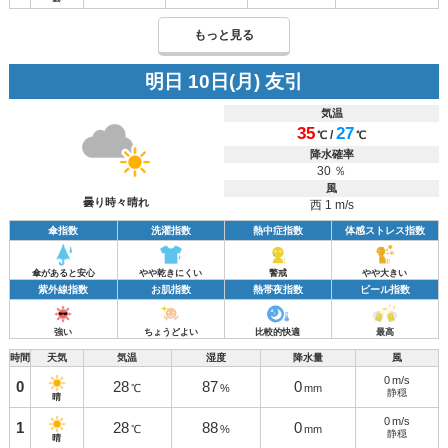
もっと見る
明日 10日(月) 友引
気温
35
27
/
℃
℃
降水確率
30 ％
風
曇り時々晴れ
西 1 m/s
傘指数
洗濯指数
熱中症指数
体感ストレス指数
傘があると安心
やや乾きにくい
警戒
やや大きい
紫外線指数
お肌指数
熱帯夜指数
ビール指数
強い
ちょうどよい
比較的快適
最高
時間
天気
気温
湿度
降水量
風
0
m/s
0
28
87
0
℃
%
mm
静穏
晴
0
m/s
1
28
88
0
℃
%
mm
静穏
晴