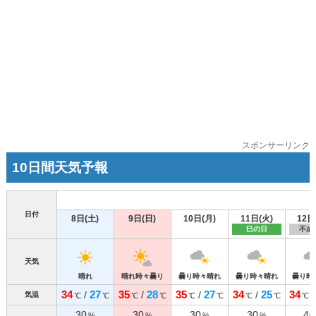
スポンサーリンク
10日間天気予報
日付
8日(土)
9日(日)
10日(月)
11日(火)
12日
巳の日
不成
天気
晴れ
晴れ時々曇り
曇り時々晴れ
曇り時々晴れ
曇り時
34
27
35
28
35
27
34
25
34
/
/
/
/
気温
℃
℃
℃
℃
℃
℃
℃
℃
℃
30
30
30
30
40
%
%
%
%