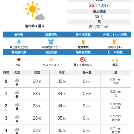
35
28
/
℃
℃
降水確率
30 ％
風
晴れ時々曇り
西北西 1 m/s
傘指数
洗濯指数
熱中症指数
体感ストレス指数
傘があると安心
やや乾きにくい
厳重警戒
やや大きい
紫外線指数
お肌指数
熱帯夜指数
ビール指数
強い
ちょうどよい
暑くて眠れない
最高
時間
天気
気温
湿度
降水量
風
0.5
m/s
0
29
85
0
℃
%
mm
北西
曇
0.3
m/s
1
28
84
0
℃
%
mm
北
曇
0.4
m/s
2
28
84
0
℃
%
mm
北北東
曇
0.5
m/s
3
28
85
0
℃
%
mm
東北東
曇
0.7
m/s
4
28
85
0
℃
%
mm
東北東
曇