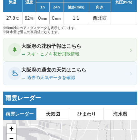
気温
湿度
気圧(hPa)
1h
24h
強さ(m/s)
向き
27.8
82
0
0
1.1
西北西
℃
%
mm
mm
※5km以内のアメダスデータを表示しています。
※降水量は過去の実測値になります。
大阪府の花粉予報はこちら
›
→ スギ・ヒノキ花粉飛散情報
大阪府の過去の天気はこちら
›
→ 過去の天気データを確認
雨雲レーダー
雨雲レーダー
天気図
ひまわり
海水温
+
−