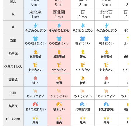
降水
0
0
0
0
0
mm
mm
mm
mm
東北東
西北西
西
北北西
西
風
1
1
1
1
1
m/s
m/s
m/s
m/s
m
傘
傘があると安心
傘があると安心
傘があると安心
傘があると安心
傘は
洗濯
やや乾きにくい
やや乾きにくい
乾きにくい
乾きにくい
よく
熱中症
厳重警戒
厳重警戒
警戒
厳重警戒
厳重
体感ストレス
やや大きい
やや大きい
やや大きい
やや大きい
やや
紫外線
強い
普通
普通
強い
強
お肌
ちょうどよい
ちょうどよい
ちょうどよい
ちょうどよい
ちょう
熱帯夜
暑くて眠れない
寝苦しい
比較的快適
比較的快適
寝苦
ビール指数
最高
最高
最高
最高
最