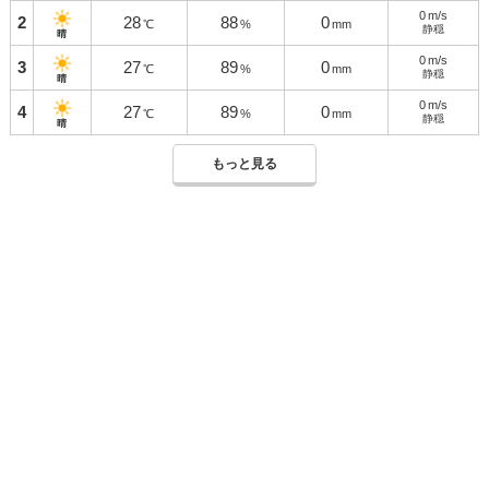
0
m/s
2
28
88
0
℃
%
mm
静穏
晴
0
m/s
3
27
89
0
℃
%
mm
静穏
晴
0
m/s
4
27
89
0
℃
%
mm
静穏
晴
もっと見る