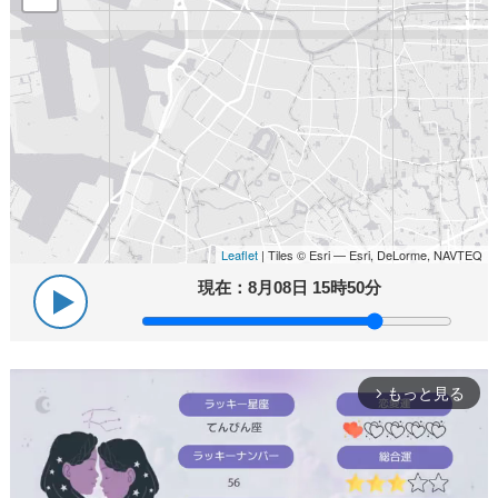
Leaflet
| Tiles © Esri — Esri, DeLorme, NAVTEQ
現在：
8月08日 15時50分
もっと見る
arrow_forward_ios