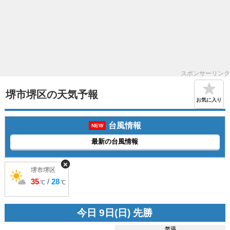
スポンサーリンク
堺市堺区の天気予報
お気に入り
台風情報
NEW
最新の台風情報
×
堺市堺区
35
/
28
℃
℃
今日 9日(日) 先勝
気温