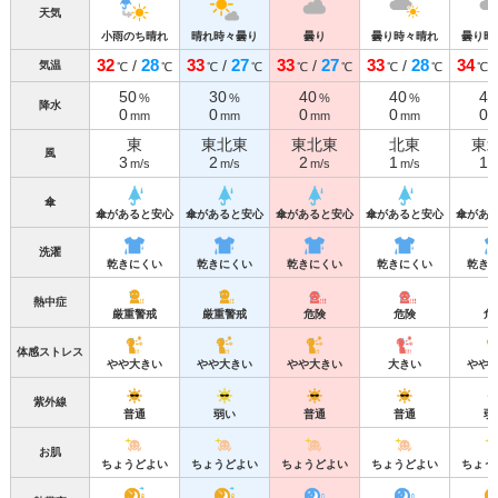
天気
小雨のち晴れ
晴れ時々曇り
曇り
曇り時々晴れ
曇り時
32
28
33
27
33
27
33
28
34
/
/
/
/
気温
℃
℃
℃
℃
℃
℃
℃
℃
℃
50
30
40
40
40
%
%
%
%
降水
0
0
0
0
0
mm
mm
mm
mm
東
東北東
東北東
北東
東
風
3
2
2
1
1
m/s
m/s
m/s
m/s
m
傘
傘があると安心
傘があると安心
傘があると安心
傘があると安心
傘があ
洗濯
乾きにくい
乾きにくい
乾きにくい
乾きにくい
乾き
熱中症
厳重警戒
厳重警戒
危険
危険
危
体感ストレス
やや大きい
やや大きい
やや大きい
大きい
やや
紫外線
普通
弱い
普通
普通
弱
お肌
ちょうどよい
ちょうどよい
ちょうどよい
ちょうどよい
ちょう