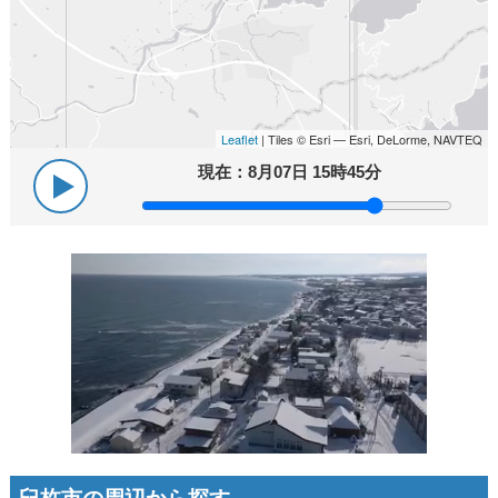
Leaflet
| Tiles © Esri — Esri, DeLorme, NAVTEQ
現在：
8月07日 15時45分