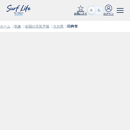
☆
お気に入り
ログイン
ホーム
気象
全国の天気予報
大分県
臼杵市