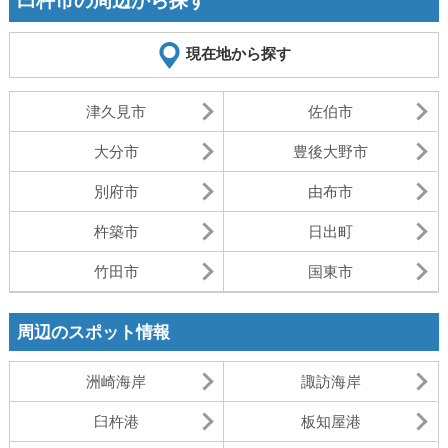
臼杵市の周辺から探す
現在地から探す
津久見市
佐伯市
大分市
豊後大野市
別府市
由布市
杵築市
日出町
竹田市
国東市
周辺のスポット情報
洲崎海岸
諏訪海岸
臼杵港
板知屋港