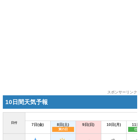
スポンサーリンク
10日間天気予報
日付
7日(金)
8日(土)
9日(日)
10日(月)
11日
寅の日
巳