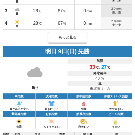
東北東
曇
3.2
m/s
3
28
87
0
℃
%
mm
東北東
曇
2.8
m/s
4
28
87
0
℃
%
mm
東北東
晴
もっと見る
明日 9日(日) 先勝
気温
33
27
/
℃
℃
降水確率
40 ％
風
曇り
東北東 2 m/s
傘指数
洗濯指数
熱中症指数
体感ストレス指数
傘があると安心
乾きにくい
危険
やや大きい
紫外線指数
お肌指数
熱帯夜指数
ビール指数
普通
ちょうどよい
寝苦しい
うまい
時間
天気
気温
湿度
降水量
風