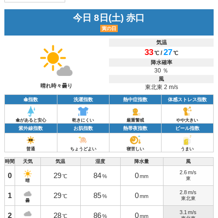
今日 8日(土) 赤口
寅の日
気温
33
27
/
℃
℃
降水確率
30 ％
風
晴れ時々曇り
東北東 2 m/s
傘指数
洗濯指数
熱中症指数
体感ストレス指数
傘があると安心
乾きにくい
厳重警戒
やや大きい
紫外線指数
お肌指数
熱帯夜指数
ビール指数
普通
ちょうどよい
寝苦しい
うまい
時間
天気
気温
湿度
降水量
風
2.6
m/s
0
29
84
0
℃
%
mm
東
晴
2.8
m/s
1
29
85
0
℃
%
mm
東北東
曇
3.1
m/s
2
28
86
0
℃
%
mm