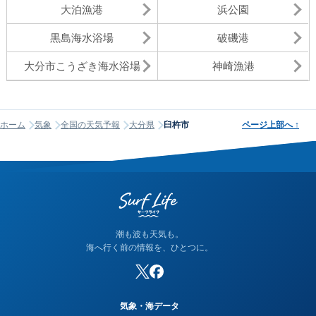
大泊漁港
浜公園
黒島海水浴場
破磯港
大分市こうざき海水浴場
神崎漁港
ホーム
気象
全国の天気予報
大分県
臼杵市
ページ上部へ
↑
潮も波も天気も。
海へ行く前の情報を、ひとつに。
気象・海データ