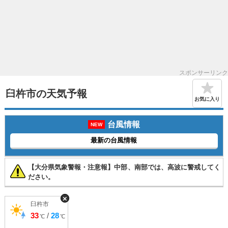
スポンサーリンク
臼杵市の天気予報
お気に入り
台風情報
NEW
最新の台風情報
【大分県気象警報・注意報】中部、南部では、高波に警戒してく
ださい。
×
臼杵市
33
/
28
℃
℃