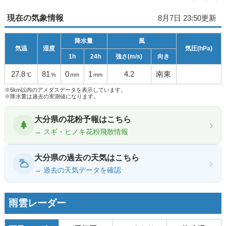
現在の気象情報
8月7日 23:50更新
降水量
風
気温
湿度
気圧(hPa)
1h
24h
強さ(m/s)
向き
27.8
81
0
1
4.2
南東
℃
%
mm
mm
※5km以内のアメダスデータを表示しています。
※降水量は過去の実測値になります。
大分県の花粉予報はこちら
›
→ スギ・ヒノキ花粉飛散情報
大分県の過去の天気はこちら
›
→ 過去の天気データを確認
雨雲レーダー