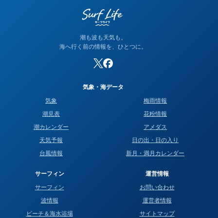
潮も波も天気も。
海へ行く前の情報を、ひとつに。
気象・海データ
気象
梅雨情報
潮見表
花粉情報
潮カレンダー
アメダス
天気予報
日の出・日の入り
台風情報
新月・満月カレンダー
サーフィン
運営情報
サーフィン
お問い合わせ
波情報
運営者情報
ビーチ＆海水浴場
サイトマップ