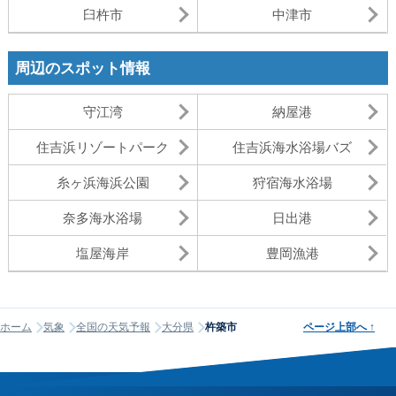
臼杵市
中津市
周辺のスポット情報
守江湾
納屋港
住吉浜リゾートパーク
住吉浜海水浴場バズ
糸ヶ浜海浜公園
狩宿海水浴場
奈多海水浴場
日出港
塩屋海岸
豊岡漁港
ホーム
気象
全国の天気予報
大分県
杵築市
ページ上部へ
↑