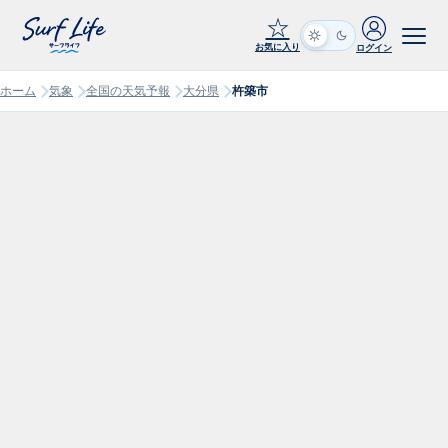
☆
お気に入り
ログイン
ホーム
気象
全国の天気予報
大分県
杵築市