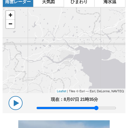
雨雲レーダー
天気図
ひまわり
海水温
+
−
Leaflet
| Tiles © Esri — Esri, DeLorme, NAVTEQ
現在：
8月07日 21時35分