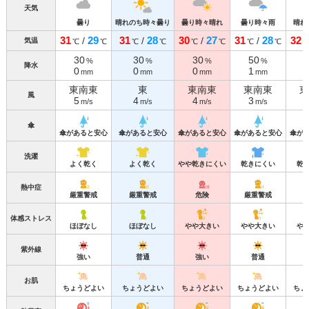
天気
曇り
晴れのち時々曇り
曇り時々晴れ
曇り時々雨
晴れ
31
29
31
28
30
27
31
28
32
/
/
/
/
気温
℃
℃
℃
℃
℃
℃
℃
℃
30
30
30
50
%
%
%
%
降水
0
0
0
1
mm
mm
mm
mm
東南東
東
東南東
東南東
東
風
5
4
4
3
m/s
m/s
m/s
m/s
傘
傘があると安心
傘があると安心
傘があると安心
傘があると安心
傘が
洗濯
よく乾く
よく乾く
やや乾きにくい
乾きにくい
乾
熱中症
厳重警戒
厳重警戒
危険
厳重警戒
体感ストレス
ほぼなし
ほぼなし
やや大きい
やや大きい
や
紫外線
強い
普通
強い
普通
お肌
ちょうどよい
ちょうどよい
ちょうどよい
ちょうどよい
ちょ