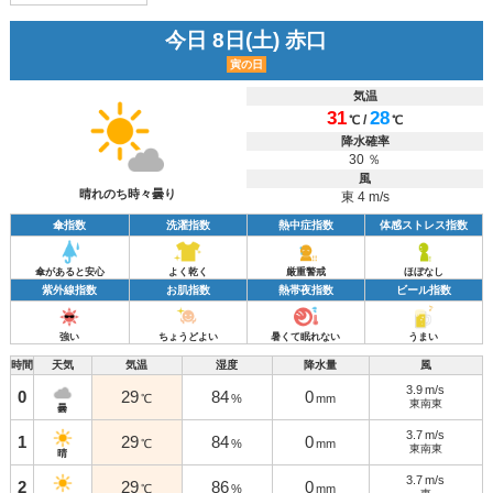
今日 8日(土) 赤口
寅の日
気温
31
28
/
℃
℃
降水確率
30 ％
風
晴れのち時々曇り
東 4 m/s
傘指数
洗濯指数
熱中症指数
体感ストレス指数
傘があると安心
よく乾く
厳重警戒
ほぼなし
紫外線指数
お肌指数
熱帯夜指数
ビール指数
強い
ちょうどよい
暑くて眠れない
うまい
時間
天気
気温
湿度
降水量
風
3.9
m/s
0
29
84
0
℃
%
mm
東南東
曇
3.7
m/s
1
29
84
0
℃
%
mm
東南東
晴
3.7
m/s
2
29
86
0
℃
%
mm