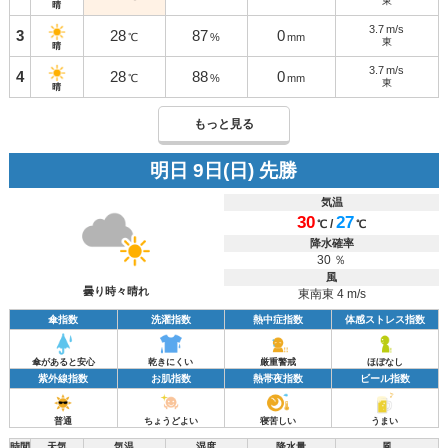
東
晴
3.7
m/s
3
28
87
0
℃
%
mm
東
晴
3.7
m/s
4
28
88
0
℃
%
mm
東
晴
もっと見る
明日 9日(日) 先勝
気温
30
27
/
℃
℃
降水確率
30 ％
風
曇り時々晴れ
東南東 4 m/s
傘指数
洗濯指数
熱中症指数
体感ストレス指数
傘があると安心
乾きにくい
厳重警戒
ほぼなし
紫外線指数
お肌指数
熱帯夜指数
ビール指数
普通
ちょうどよい
寝苦しい
うまい
時間
天気
気温
湿度
降水量
風