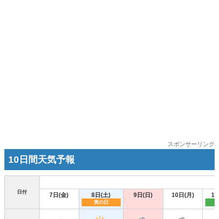
スポンサーリンク
10日間天気予報
日付
7日(金)
8日(土)
9日(日)
10日(月)
11
寅の日