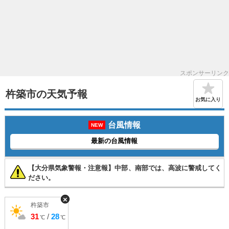
スポンサーリンク
杵築市の天気予報
お気に入り
台風情報
NEW
最新の台風情報
【大分県気象警報・注意報】中部、南部では、高波に警戒してく
ださい。
×
杵築市
31
/
28
℃
℃