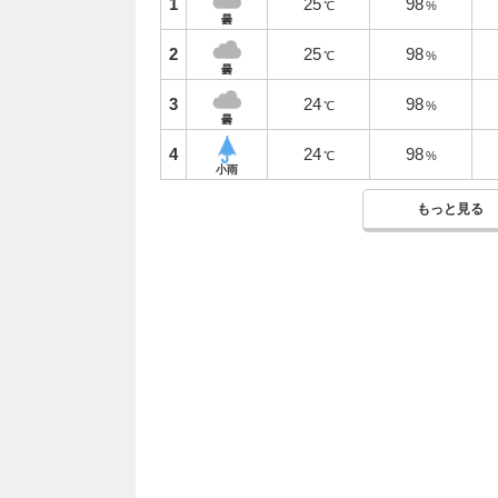
1
25
98
℃
%
曇
2
25
98
℃
%
曇
3
24
98
℃
%
曇
4
24
98
℃
%
小雨
もっと見る