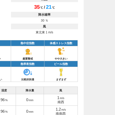
35
21
/
℃
℃
降水確率
30 ％
風
東北東 1 m/s
熱中症指数
体感ストレス指数
い
厳重警戒
やや大きい
熱帯夜指数
ビール指数
い
比較的快適
まずまず
湿度
降水量
風
1
m/s
96
0
%
mm
南西
1.2
m/s
96
0
%
mm
南南西