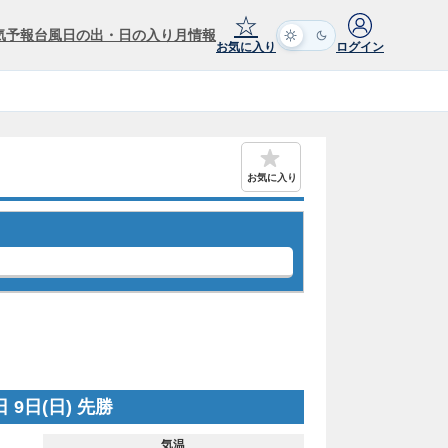
☆
気予報
台風
日の出・日の入り
月情報
お気に入り
ログイン
お気に入り
 9日(日) 先勝
気温