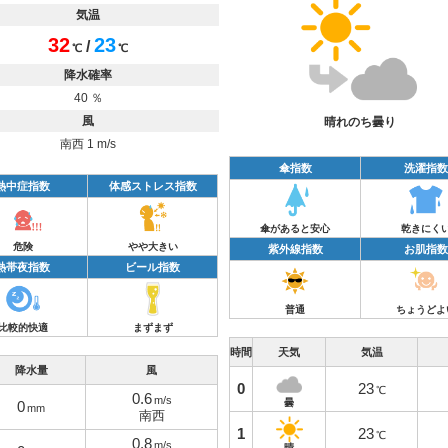
気温
32
23
/
℃
℃
降水確率
40 ％
風
晴れのち曇り
南西 1 m/s
傘指数
洗濯指数
熱中症指数
体感ストレス指数
傘があると安心
乾きにく
危険
やや大きい
紫外線指数
お肌指数
熱帯夜指数
ビール指数
普通
ちょうどよ
比較的快適
まずまず
時間
天気
気温
降水量
風
0
23
℃
0.6
m/s
曇
0
mm
南西
1
23
℃
0.8
m/s
晴