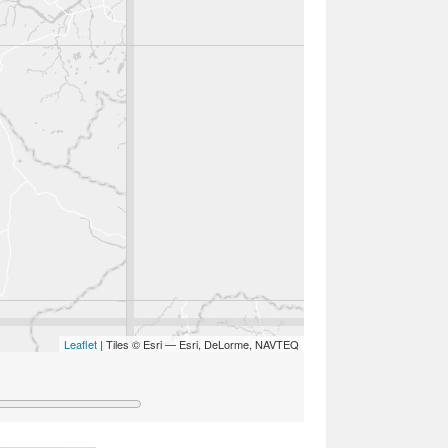
Leaflet
| Tiles © Esri — Esri, DeLorme, NAVTEQ