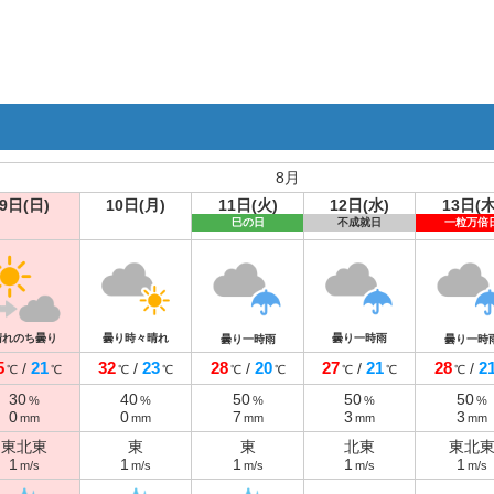
8月
9日(日)
10日(月)
11日(火)
12日(水)
13日(木
巳の日
不成就日
一粒万倍
晴れのち曇り
曇り時々晴れ
曇り一時雨
曇り一時雨
曇り一時
5
21
32
23
28
20
27
21
28
2
/
/
/
/
/
℃
℃
℃
℃
℃
℃
℃
℃
℃
30
40
50
50
50
%
%
%
%
%
0
0
7
3
3
mm
mm
mm
mm
mm
東北東
東
東
北東
東北
1
1
1
1
1
m/s
m/s
m/s
m/s
m/s