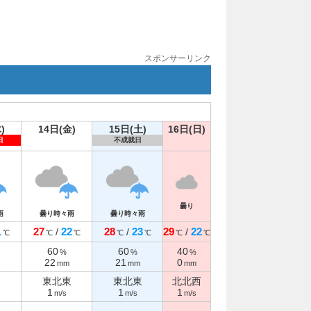
スポンサーリンク
)
14日(金)
15日(土)
16日(日)
日
不成就日
曇り
雨
曇り時々雨
曇り時々雨
1
27
22
28
23
29
22
/
/
/
℃
℃
℃
℃
℃
℃
℃
60
60
40
%
%
%
22
21
0
mm
mm
mm
東
東北東
東北東
北北西
1
1
1
m/s
m/s
m/s