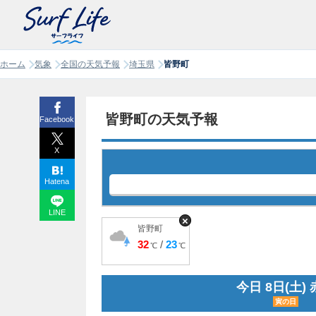
ホーム
気象
全国の天気予報
埼玉県
皆野町
皆野町の天気予報
Facebook
X
Hatena
LINE
×
皆野町
32
/
23
℃
℃
今日 8日(土)
寅の日