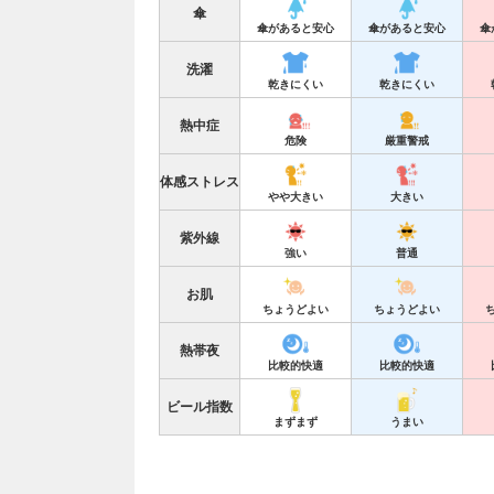
傘
傘があると安心
傘があると安心
傘
洗濯
乾きにくい
乾きにくい
熱中症
危険
厳重警戒
体感ストレス
やや大きい
大きい
紫外線
強い
普通
お肌
ちょうどよい
ちょうどよい
熱帯夜
比較的快適
比較的快適
ビール指数
まずまず
うまい