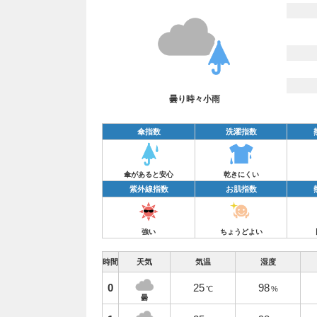
曇り時々小雨
傘指数
洗濯指数
傘があると安心
乾きにくい
紫外線指数
お肌指数
強い
ちょうどよい
時間
天気
気温
湿度
0
25
98
℃
%
曇