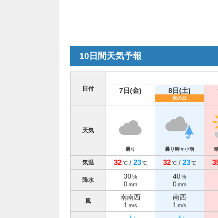
10日間天気予報
日付
7日(金)
8日(土)
寅の日
天気
曇り
曇り時々小雨
32
23
32
23
3
/
/
気温
℃
℃
℃
℃
30
40
%
%
降水
0
0
mm
mm
南南西
南西
風
1
1
m/s
m/s