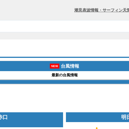
潮見表
波情報・サーフィン
天
台風情報
NEW
最新の台風情報
 赤口
明日