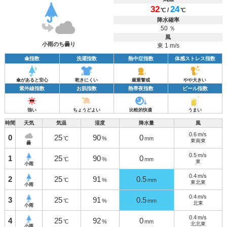
32
24
/
℃
℃
降水確率
50 ％
風
小雨のち曇り
東 1 m/s
傘指数
洗濯指数
熱中症指数
体感ストレス指数
傘があると安心
乾きにくい
厳重警戒
やや大きい
紫外線指数
お肌指数
熱帯夜指数
ビール指数
強い
ちょうどよい
比較的快適
うまい
時間
天気
気温
湿度
降水量
風
0.6
m/s
0
25
90
0
℃
%
mm
東南東
曇
0.5
m/s
1
25
90
0
℃
%
mm
東
小雨
0.4
m/s
2
25
91
0.5
℃
%
mm
東北東
小雨
0.4
m/s
3
25
91
0.5
℃
%
mm
北東
小雨
0.4
m/s
4
25
92
0
℃
%
mm
北北東
小雨