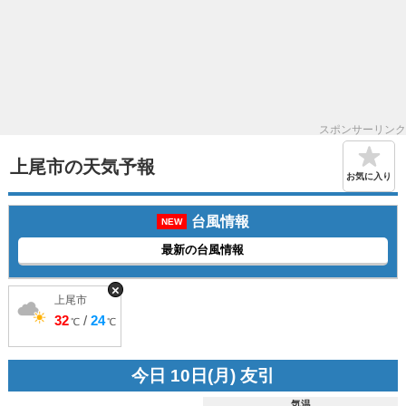
スポンサーリンク
上尾市の天気予報
お気に入り
台風情報
NEW
最新の台風情報
×
上尾市
32
/
24
℃
℃
今日 10日(月) 友引
気温