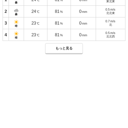
℃
%
mm
東北東
曇
0.5
m/s
2
24
81
0
℃
%
mm
北北東
曇
0.7
m/s
3
23
81
0
℃
%
mm
北
晴
0.5
m/s
4
23
81
0
℃
%
mm
北北西
晴
もっと見る