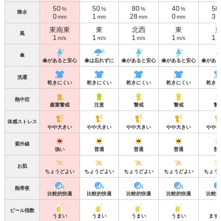
50
50
80
40
50
%
%
%
%
降水
0
1
28
0
3
mm
mm
mm
mm
m
東南東
東
北西
東
風
1
1
1
1
1
m/s
m/s
m/s
m/s
m
傘
傘があると安心
傘は忘れずに
傘があると安心
傘があると安心
傘がある
洗濯
乾きにくい
乾きにくい
乾きにくい
乾きにくい
乾きに
熱中症
厳重警戒
注意
警戒
警戒
警
体感ストレス
やや大きい
やや大きい
やや大きい
やや大きい
やや大
紫外線
強い
普通
普通
普通
普
お肌
ちょうどよい
ちょうどよい
ちょうどよい
ちょうどよい
ちょう
熱帯夜
比較的快適
比較的快適
比較的快適
比較的快適
比較的
ビール指数
うまい
うまい
うまい
うまい
まず