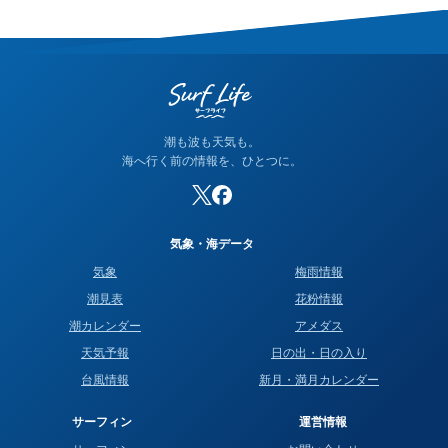
潮も波も天気も。
海へ行く前の情報を、ひとつに。
気象・海データ
気象
梅雨情報
潮見表
花粉情報
潮カレンダー
アメダス
天気予報
日の出・日の入り
台風情報
新月・満月カレンダー
サーフィン
運営情報