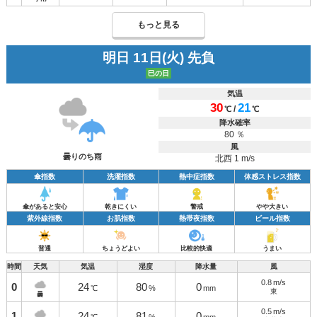
もっと見る
明日 11日(火) 先負
巳の日
気温
30
21
/
℃
℃
降水確率
80 ％
風
曇りのち雨
北西 1 m/s
傘指数
洗濯指数
熱中症指数
体感ストレス指数
傘があると安心
乾きにくい
警戒
やや大きい
紫外線指数
お肌指数
熱帯夜指数
ビール指数
普通
ちょうどよい
比較的快適
うまい
時間
天気
気温
湿度
降水量
風
0.8
m/s
0
24
80
0
℃
%
mm
東
曇
0.5
m/s
1
24
81
0