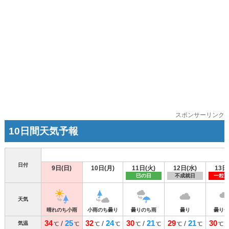
スポンサーリンク
10日間天気予報
日付
9日(日)
10日(月)
11日(火)
12日(水)
13日
巳の日
不成就日
一粒万
天気
晴れのち小雨
小雨のち曇り
曇りのち雨
曇り
曇り一
34
25
32
24
30
21
29
21
30
/
/
/
/
気温
℃
℃
℃
℃
℃
℃
℃
℃
℃