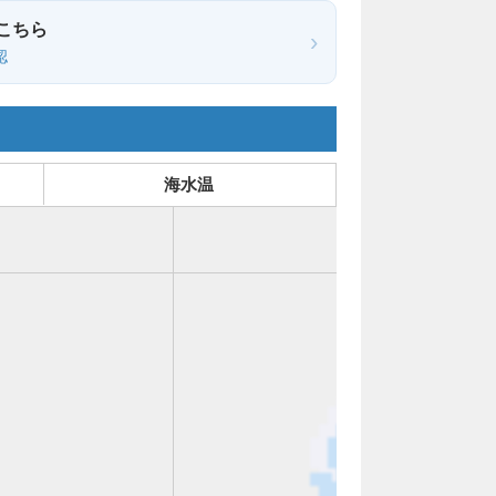
こちら
›
認
海水温