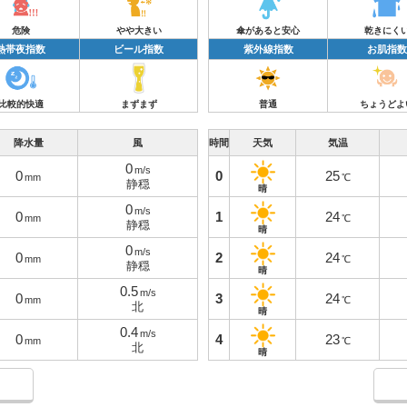
危険
やや大きい
傘があると安心
乾きにく
熱帯夜指数
ビール指数
紫外線指数
お肌指数
比較的快適
まずまず
普通
ちょうどよ
降水量
風
時間
天気
気温
0
m/s
0
0
25
mm
℃
静穏
晴
0
m/s
0
1
24
mm
℃
静穏
晴
0
m/s
0
2
24
mm
℃
静穏
晴
0.5
m/s
0
3
24
mm
℃
北
晴
0.4
m/s
0
4
23
mm
℃
北
晴