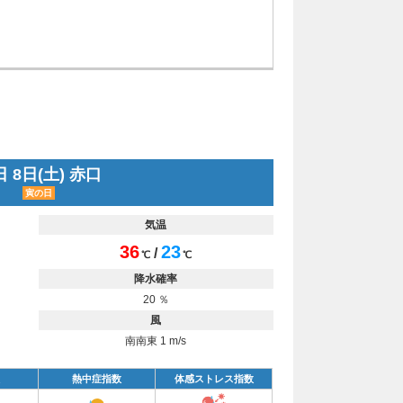
 8日(土) 赤口
寅の日
気温
36
23
/
℃
℃
降水確率
20 ％
風
南南東 1 m/s
熱中症指数
体感ストレス指数