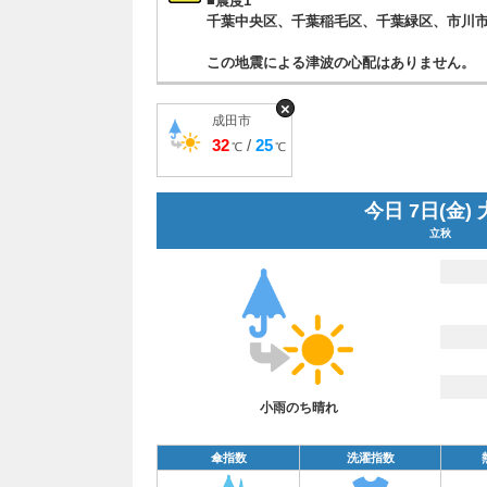
■震度1
千葉中央区、千葉稲毛区、千葉緑区、市川
この地震による津波の心配はありません。
×
成田市
32
/
25
℃
℃
今日 7日(金)
立秋
小雨のち晴れ
傘指数
洗濯指数