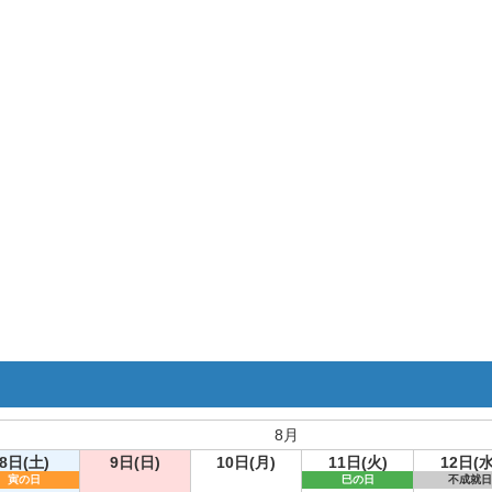
8月
8日(土)
9日(日)
10日(月)
11日(火)
12日(水
寅の日
巳の日
不成就日