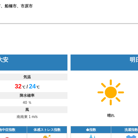
市、船橋市、市原市
 大安
明日
気温
32
24
/
℃
℃
降水確率
40 ％
風
晴れ
南南東 1 m/s
熱中症指数
体感ストレス指数
傘指数
洗濯指数