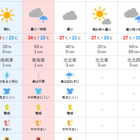
晴れ
曇り一時雨
曇り
晴れ時々曇り
曇り時々
6
23
34
22
27
21
27
20
27
1
/
/
/
/
/
℃
℃
℃
℃
℃
℃
℃
℃
℃
20
50
40
20
60
%
%
%
%
%
0
1
0
0
30
mm
mm
mm
mm
mm
南南東
東南東
北北東
北北東
北北
1
1
3
3
3
m/s
m/s
m/s
m/s
m/s
-
-
があると安心
傘は不要
傘は忘れずに
-
-
乾きにくい
やや乾きにくい
乾きにくい
-
-
警戒
警戒
警戒
-
-
大きい
やや大きい
やや大きい