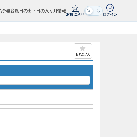
☆
気予報
台風
日の出・日の入り
月情報
お気に入り
ログイン
お気に入り