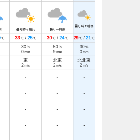
曇り時々晴れ
雨
曇り時々晴れ
曇り一時雨
9
33
25
30
24
29
21
/
/
/
℃
℃
℃
℃
℃
℃
℃
30
50
30
%
%
%
0
9
0
mm
mm
mm
西
東
北東
北北東
2
2
2
m/s
m/s
m/s
-
-
-
-
-
-
-
-
-
-
-
-