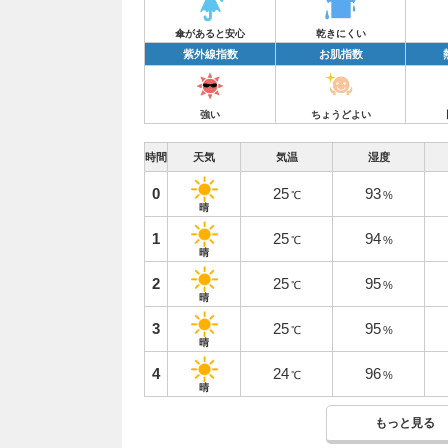
傘があると安心
乾きにくい
紫外線指数
お肌指数
強い
ちょうどよい
時間
天気
気温
湿度
0
25
93
℃
%
晴
1
25
94
℃
%
晴
2
25
95
℃
%
晴
3
25
95
℃
%
晴
4
24
96
℃
%
晴
もっと見る