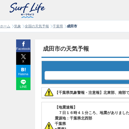
ホーム
気象
全国の天気予報
千葉県
成田市
成田市の天気予報
Facebook
X
Hatena
LINE
【千葉県気象警報・注意報】北東部、南部
【地震速報】
７日１６時４１分ころ、地震がありまし
震源地：千葉県北西部
千葉県