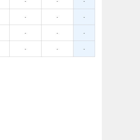
-
-
-
-
-
-
-
-
-
-
-
-