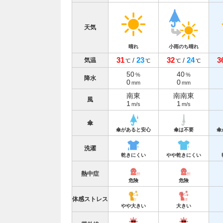
天気
晴れ
小雨のち晴れ
31
23
32
24
3
/
/
気温
℃
℃
℃
℃
50
40
%
%
降水
0
0
mm
mm
南東
南南東
風
1
1
m/s
m/s
傘
傘があると安心
傘は不要
傘
洗濯
乾きにくい
やや乾きにくい
熱中症
危険
危険
体感ストレス
やや大きい
大きい