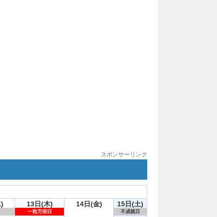
スポンサーリンク
)
13日(木)
14日(金)
15日(土)
一粒万倍日
不成就日