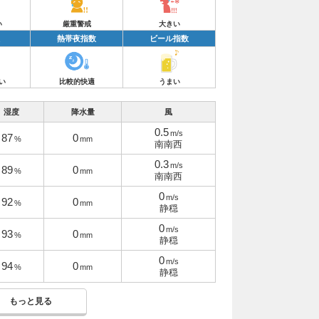
い
厳重警戒
大きい
熱帯夜指数
ビール指数
い
比較的快適
うまい
湿度
降水量
風
0.5
m/s
87
0
%
mm
南南西
0.3
m/s
89
0
%
mm
南南西
0
m/s
92
0
%
mm
静穏
0
m/s
93
0
%
mm
静穏
0
m/s
94
0
%
mm
静穏
もっと見る