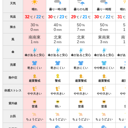
天気
晴れ
曇り一時小雨
曇りのち雨
曇り一時雨
晴れ
32
22
30
23
29
21
30
22
31
/
/
/
/
気温
℃
℃
℃
℃
℃
℃
℃
℃
℃
30
40
50
50
50
%
%
%
%
降水
0
0
7
0
1
mm
mm
mm
mm
南南東
北東
北東
東南東
南
風
1
2
2
3
1
m/s
m/s
m/s
m/s
m
傘
傘があると安心
傘があると安心
傘があると安心
傘があると安心
傘があ
洗濯
乾きにくい
乾きにくい
乾きにくい
やや乾きにくい
乾き
熱中症
厳重警戒
警戒
厳重警戒
厳重警戒
厳重
体感ストレス
やや大きい
やや大きい
やや大きい
やや大きい
やや
紫外線
普通
弱い
普通
普通
普
お肌
ちょうどよい
ちょうどよい
ちょうどよい
ちょうどよい
ちょう