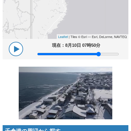
Leaflet
| Tiles © Esri — Esri, DeLorme, NAVTEQ
現在：
8月10日 07時50分