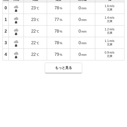
1.6
m/s
0
23
78
0
℃
%
mm
北東
曇
1.4
m/s
1
23
77
0
℃
%
mm
北東
曇
1.2
m/s
2
22
78
0
℃
%
mm
北東
曇
1.1
m/s
3
22
78
0
℃
%
mm
北東
曇
0.9
m/s
4
22
79
0
℃
%
mm
北東
曇
もっと見る