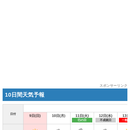
スポンサーリンク
10日間天気予報
日付
9日(日)
10日(月)
11日(火)
12日(水)
13日
巳の日
不成就日
一粒