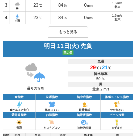
1.6
m/s
3
23
84
0
℃
%
mm
北東
曇
1.6
m/s
4
23
84
0
℃
%
mm
北東
小雨
もっと見る
明日 11日(火) 先負
巳の日
気温
29
21
/
℃
℃
降水確率
50 ％
風
曇りのち雨
北東 2 m/s
傘指数
洗濯指数
熱中症指数
体感ストレス指数
傘があると安心
乾きにくい
厳重警戒
やや大きい
紫外線指数
お肌指数
熱帯夜指数
ビール指数
普通
ちょうどよい
比較的快適
まずまず
時間
天気
気温
湿度
降水量
風