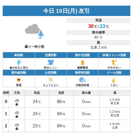
今日 10日(月) 友引
気温
30
23
/
℃
℃
降水確率
40 ％
風
曇り一時小雨
北東 2 m/s
傘指数
洗濯指数
熱中症指数
体感ストレス指数
傘があると安心
乾きにくい
厳重警戒
やや大きい
紫外線指数
お肌指数
熱帯夜指数
ビール指数
普通
ちょうどよい
比較的快適
うまい
時間
天気
気温
湿度
降水量
風
1.1
m/s
0
24
86
0
℃
%
mm
東北東
曇
1.2
m/s
1
24
84
0
℃
%
mm
東北東
曇
1.4
m/s
2
23
84
0
℃
%
mm
北東
曇