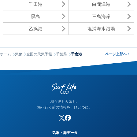
千田港
白間津港
黒島
三島海岸
乙浜港
塩浦海水浴場
ホーム
気象
全国の天気予報
千葉県
千倉港
ページ上部へ
↑
潮も波も天気も。
海へ行く前の情報を、ひとつに。
気象・海データ