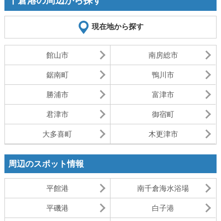
千倉港の周辺から探す
現在地から探す
館山市
南房総市
鋸南町
鴨川市
勝浦市
富津市
君津市
御宿町
大多喜町
木更津市
周辺のスポット情報
平館港
南千倉海水浴場
平磯港
白子港