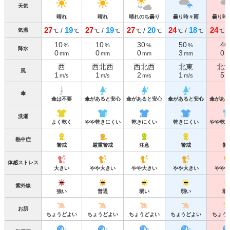
天気
晴れ
晴れ
晴れのち曇り
曇り時々雨
曇り時
27
19
27
19
27
20
24
18
24
/
/
/
/
気温
℃
℃
℃
℃
℃
℃
℃
℃
℃
10
10
30
50
40
%
%
%
%
降水
0
0
0
3
0
mm
mm
mm
mm
m
西
西北西
西北西
北東
北
風
1
1
2
1
5
m/s
m/s
m/s
m/s
m
傘
傘は不要
傘があると安心
傘があると安心
傘があると安心
傘がある
洗濯
よく乾く
やや乾きにくい
乾きにくい
乾きにくい
やや乾き
熱中症
警戒
厳重警戒
注意
警戒
警
体感ストレス
大きい
やや大きい
やや大きい
やや大きい
やや大
紫外線
強い
普通
弱い
弱い
弱
お肌
ちょうどよい
ちょうどよい
ちょうどよい
ちょうどよい
ちょう