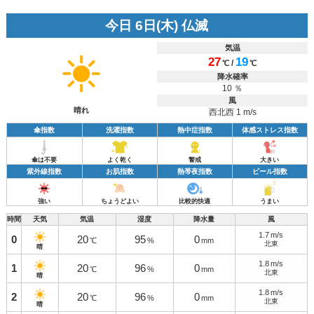
今日 6日(木) 仏滅
気温
27
19
/
℃
℃
降水確率
10 ％
風
晴れ
西北西 1 m/s
傘指数
洗濯指数
熱中症指数
体感ストレス指数
傘は不要
よく乾く
警戒
大きい
紫外線指数
お肌指数
熱帯夜指数
ビール指数
強い
ちょうどよい
比較的快適
うまい
時間
天気
気温
湿度
降水量
風
1.7
m/s
0
20
95
0
℃
%
mm
北東
晴
1.8
m/s
1
20
96
0
℃
%
mm
北東
晴
1.8
m/s
2
20
96
0
℃
%
mm
北東
晴