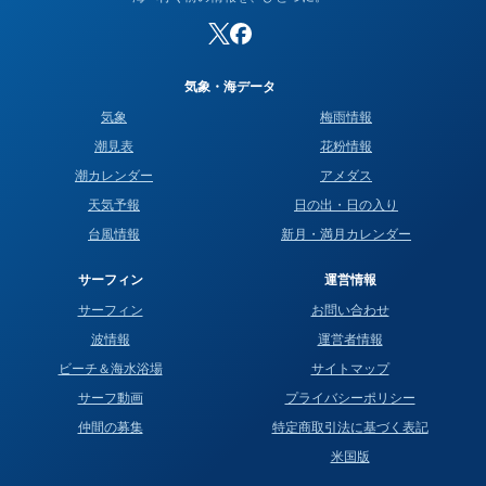
気象・海データ
気象
梅雨情報
潮見表
花粉情報
潮カレンダー
アメダス
天気予報
日の出・日の入り
台風情報
新月・満月カレンダー
サーフィン
運営情報
サーフィン
お問い合わせ
波情報
運営者情報
ビーチ＆海水浴場
サイトマップ
サーフ動画
プライバシーポリシー
仲間の募集
特定商取引法に基づく表記
米国版