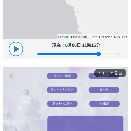
Leaflet
| Tiles © Esri — Esri, DeLorme, NAVTEQ
現在：
8月06日 11時15分
もっと見る
arrow_forward_ios