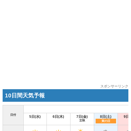
スポンサーリンク
10日間天気予報
日付
5日(水)
6日(木)
7日(金)
8日(土)
9日(
立秋
寅の日