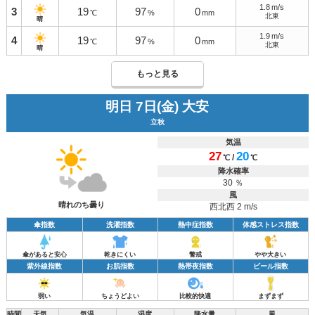
1.8
m/s
3
19
97
0
℃
%
mm
北東
晴
1.9
m/s
4
19
97
0
℃
%
mm
北東
晴
もっと見る
明日 7日(金) 大安
立秋
気温
27
20
/
℃
℃
降水確率
30 ％
風
晴れのち曇り
西北西 2 m/s
傘指数
洗濯指数
熱中症指数
体感ストレス指数
傘があると安心
乾きにくい
警戒
やや大きい
紫外線指数
お肌指数
熱帯夜指数
ビール指数
弱い
ちょうどよい
比較的快適
まずまず
時間
天気
気温
湿度
降水量
風