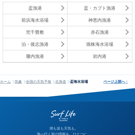
盃漁港
盃・カブト漁港
前浜海水浴場
神恵内漁港
兜千畳敷
赤石漁港
泊・後志漁港
堀株海水浴場
珊内漁港
岩内港
ホーム
気象
全国の天気予報
北海道
盃海水浴場
ページ上部へ
↑
潮も波も天気も。
海へ行く前の情報を、ひとつに。