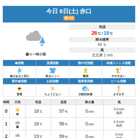
今日 8日(土) 赤口
寅の日
気温
26
18
/
℃
℃
降水確率
40 ％
風
曇り一時小雨
北北東 1 m/s
傘指数
洗濯指数
熱中症指数
体感ストレス指数
傘があると安心
乾きにくい
警戒
やや大きい
紫外線指数
お肌指数
熱帯夜指数
ビール指数
普通
ちょうどよい
比較的快適
まずまず
時間
天気
気温
湿度
降水量
風
0.6
m/s
0
18
97
0
℃
%
mm
南西
晴
0.4
m/s
1
18
98
0
℃
%
mm
南西
曇
0
m/s
2
19
99
0
℃
%
mm