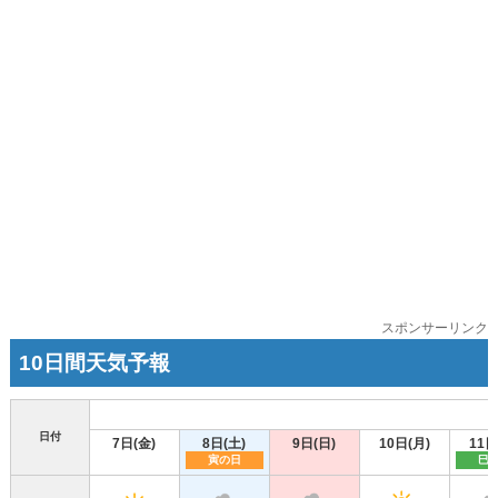
スポンサーリンク
10日間天気予報
日付
7日(金)
8日(土)
9日(日)
10日(月)
11日
寅の日
巳