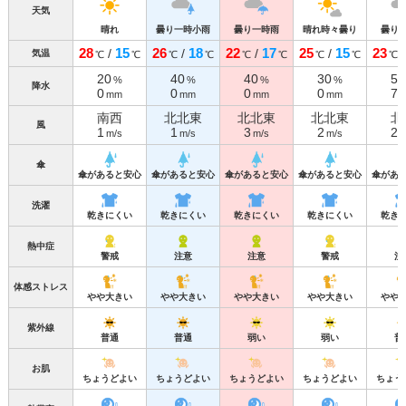
天気
晴れ
曇り一時小雨
曇り一時雨
晴れ時々曇り
曇り
28
15
26
18
22
17
25
15
23
/
/
/
/
気温
℃
℃
℃
℃
℃
℃
℃
℃
℃
20
40
40
30
50
%
%
%
%
降水
0
0
0
0
7
mm
mm
mm
mm
南西
北北東
北北東
北北東
北
風
1
1
3
2
2
m/s
m/s
m/s
m/s
m
傘
傘があると安心
傘があると安心
傘があると安心
傘があると安心
傘があ
洗濯
乾きにくい
乾きにくい
乾きにくい
乾きにくい
乾き
熱中症
警戒
注意
注意
警戒
注
体感ストレス
やや大きい
やや大きい
やや大きい
やや大きい
やや
紫外線
普通
普通
弱い
弱い
普
お肌
ちょうどよい
ちょうどよい
ちょうどよい
ちょうどよい
ちょう