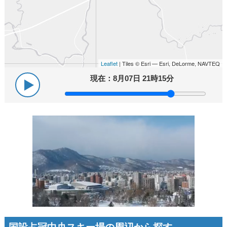
Leaflet
| Tiles © Esri — Esri, DeLorme, NAVTEQ
現在：
8月07日 21時15分