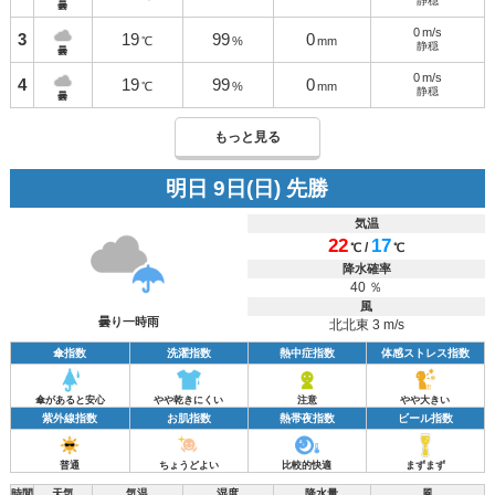
静穏
曇
0
m/s
3
19
99
0
℃
%
mm
静穏
曇
0
m/s
4
19
99
0
℃
%
mm
静穏
曇
もっと見る
明日 9日(日) 先勝
気温
22
17
/
℃
℃
降水確率
40 ％
風
曇り一時雨
北北東 3 m/s
傘指数
洗濯指数
熱中症指数
体感ストレス指数
傘があると安心
やや乾きにくい
注意
やや大きい
紫外線指数
お肌指数
熱帯夜指数
ビール指数
普通
ちょうどよい
比較的快適
まずまず
時間
天気
気温
湿度
降水量
風