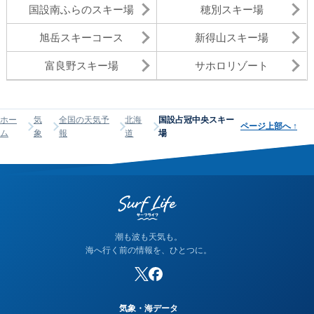
国設南ふらのスキー場
穂別スキー場
旭岳スキーコース
新得山スキー場
富良野スキー場
サホロリゾート
ホー
気
全国の天気予
北海
国設占冠中央スキー
ページ上部へ
↑
ム
象
報
道
場
潮も波も天気も。
海へ行く前の情報を、ひとつに。
気象・海データ