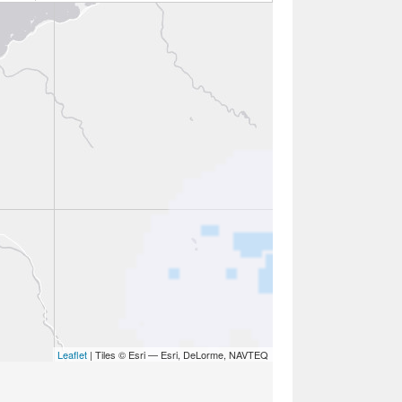
Leaflet
| Tiles © Esri — Esri, DeLorme, NAVTEQ