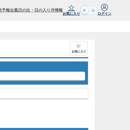
☆
気予報
台風
日の出・日の入り
月情報
お気に入り
ログイン
お気に入り