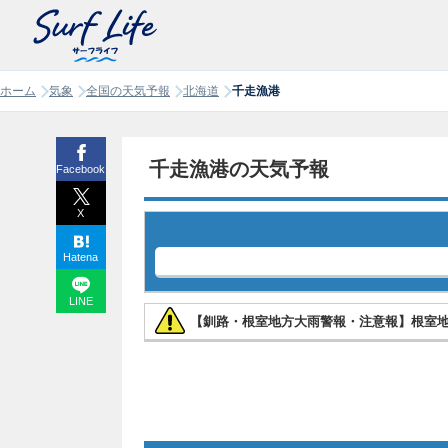
ホーム
気象
全国の天気予報
北海道
千走漁港
千走漁港の天気予報
Facebook
X
Hatena
LINE
【釧路・根室地方大雨警報・注意報】根室