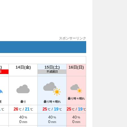
スポンサーリンク
)
14日(金)
15日(土)
16日(日)
日
不成就日
曇り時々晴れ
雨
曇り
曇り時々晴れ
1
26
21
25
19
25
19
/
/
/
℃
℃
℃
℃
℃
℃
℃
40
40
40
%
%
%
0
0
0
mm
mm
mm