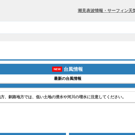
潮見表
波情報・サーフィン
天
台風情報
NEW
最新の台風情報
地方、釧路地方では、低い土地の浸水や河川の増水に注意してください。