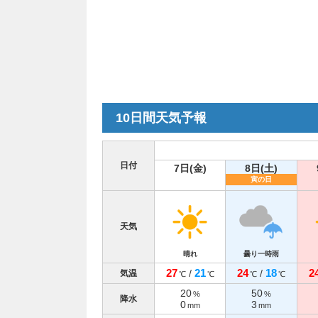
10日間天気予報
日付
7日(金)
8日(土)
寅の日
天気
晴れ
曇り一時雨
27
21
24
18
2
/
/
気温
℃
℃
℃
℃
20
50
%
%
降水
0
3
mm
mm