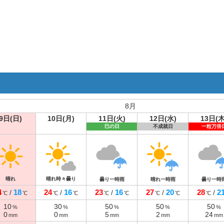
8月
9日(日)
10日(月)
11日(火)
12日(水)
13日(木
巳の日
不成就日
一粒万倍
晴れ
晴れ時々曇り
曇り一時雨
晴れ一時雨
曇り一時
4
18
24
16
23
16
27
20
28
2
/
/
/
/
/
℃
℃
℃
℃
℃
℃
℃
℃
℃
10
30
50
50
50
%
%
%
%
%
0
0
5
2
24
mm
mm
mm
mm
mm