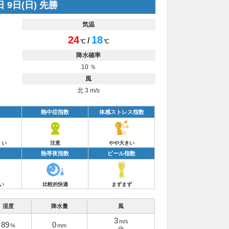
 9日(日) 先勝
気温
24
18
/
℃
℃
降水確率
10 ％
風
北 3 m/s
熱中症指数
体感ストレス指数
くい
注意
やや大きい
熱帯夜指数
ビール指数
い
比較的快適
まずまず
湿度
降水量
風
3
m/s
89
0
%
mm