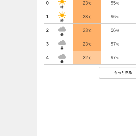
0
23
95
℃
%
晴
1
23
96
℃
%
晴
2
23
96
℃
%
曇
3
23
97
℃
%
曇
4
22
97
℃
%
曇
もっと見る