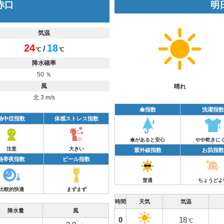
 赤口
明日
気温
24
18
/
℃
℃
降水確率
50 ％
風
晴れ
北 3 m/s
傘指数
洗濯指数
熱中症指数
体感ストレス指数
傘があると安心
やや乾きに
注意
大きい
紫外線指数
お肌指数
熱帯夜指数
ビール指数
普通
ちょうどよ
比較的快適
まずまず
時間
天気
気温
降水量
風
0
18
℃