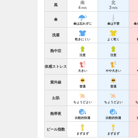
南
北
風
4
3
m/s
m/s
傘
傘は忘れずに
傘は不要
傘
洗濯
乾きにくい
よく乾く
熱中症
注意
注意
体感ストレス
大きい
やや大きい
紫外線
普通
普通
お肌
ちょうどよい
ちょうどよい
熱帯夜
比較的快適
比較的快適
ビール指数
まずまず
まずまず