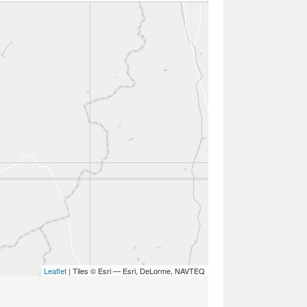
Leaflet
| Tiles © Esri — Esri, DeLorme, NAVTEQ