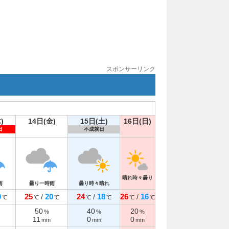
スポンサーリンク
)
14日(金)
15日(土)
16日(日)
日
不成就日
晴れ時々曇り
雨
曇り一時雨
曇り時々晴れ
0
25
20
24
18
26
16
/
/
/
℃
℃
℃
℃
℃
℃
℃
50
40
20
%
%
%
11
0
0
mm
mm
mm