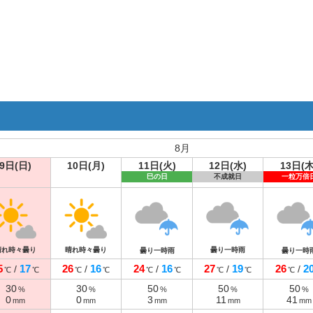
8月
9日(日)
10日(月)
11日(火)
12日(水)
13日(木
巳の日
不成就日
一粒万倍
晴れ時々曇り
晴れ時々曇り
曇り一時雨
曇り一時雨
曇り一時
5
17
26
16
24
16
27
19
26
2
/
/
/
/
/
℃
℃
℃
℃
℃
℃
℃
℃
℃
30
30
50
50
50
%
%
%
%
%
0
0
3
11
41
mm
mm
mm
mm
mm