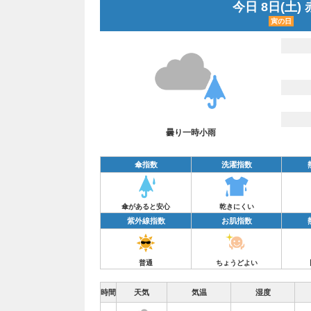
今日 8日(土)
寅の日
曇り一時小雨
傘指数
洗濯指数
傘があると安心
乾きにくい
紫外線指数
お肌指数
普通
ちょうどよい
時間
天気
気温
湿度