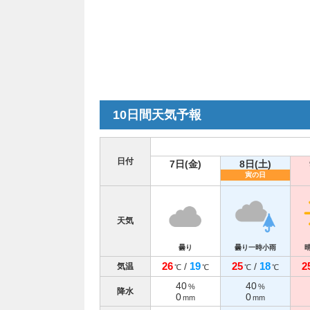
10日間天気予報
日付
7日(金)
8日(土)
寅の日
天気
曇り
曇り一時小雨
26
19
25
18
2
/
/
気温
℃
℃
℃
℃
40
40
%
%
降水
0
0
mm
mm