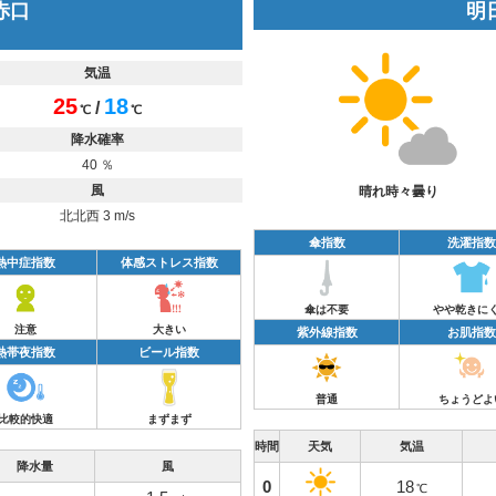
 赤口
明日
気温
25
18
/
℃
℃
降水確率
40 ％
風
晴れ時々曇り
北北西 3 m/s
傘指数
洗濯指数
熱中症指数
体感ストレス指数
傘は不要
やや乾きに
注意
大きい
紫外線指数
お肌指数
熱帯夜指数
ビール指数
普通
ちょうどよ
比較的快適
まずまず
時間
天気
気温
降水量
風
0
18
℃