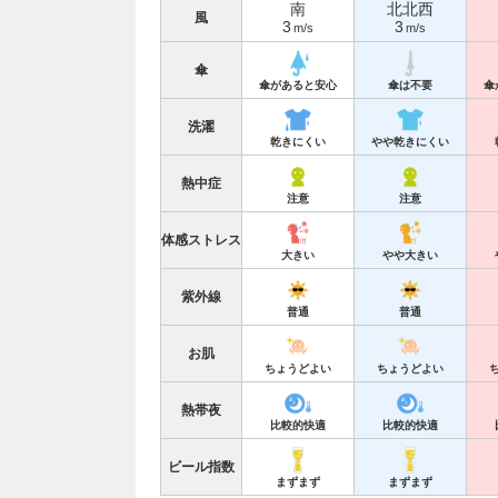
南
北北西
風
3
3
m/s
m/s
傘
傘があると安心
傘は不要
傘
洗濯
乾きにくい
やや乾きにくい
熱中症
注意
注意
体感ストレス
大きい
やや大きい
紫外線
普通
普通
お肌
ちょうどよい
ちょうどよい
熱帯夜
比較的快適
比較的快適
ビール指数
まずまず
まずまず