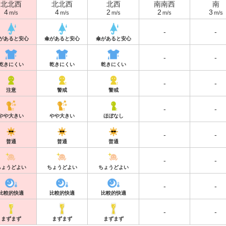
北北西
北北西
北西
南南西
南
4
4
2
2
3
m/s
m/s
m/s
m/s
m/s
-
-
があると安心
傘があると安心
傘があると安心
-
-
乾きにくい
乾きにくい
乾きにくい
-
-
注意
警戒
警戒
-
-
やや大きい
やや大きい
ほぼなし
-
-
普通
普通
普通
-
-
ちょうどよい
ちょうどよい
ちょうどよい
-
-
比較的快適
比較的快適
比較的快適
-
-
まずまず
まずまず
まずまず