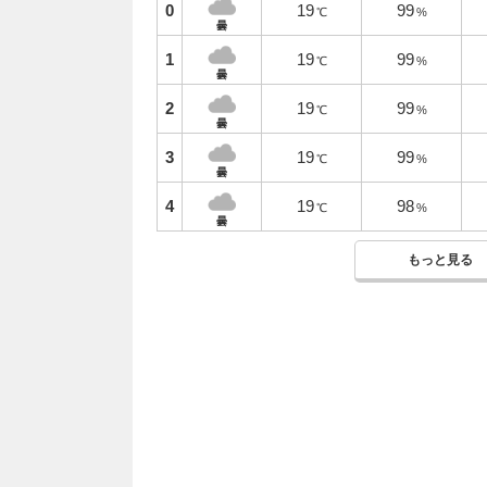
0
19
99
℃
%
曇
1
19
99
℃
%
曇
2
19
99
℃
%
曇
3
19
99
℃
%
曇
4
19
98
℃
%
曇
もっと見る