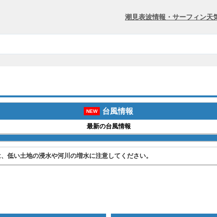
潮見表
波情報・サーフィン
天
台風情報
NEW
最新の台風情報
は、低い土地の浸水や河川の増水に注意してください。