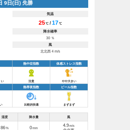
 9日(日) 先勝
気温
25
17
/
℃
℃
降水確率
30 ％
風
北北西 4 m/s
熱中症指数
体感ストレス指数
くい
注意
やや大きい
熱帯夜指数
ビール指数
い
比較的快適
まずまず
湿度
降水量
風
4.9
m/s
86
0
%
mm