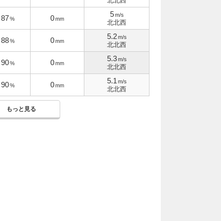
北北西
5
m/s
87
0
%
mm
北北西
5.2
m/s
88
0
%
mm
北北西
5.3
m/s
90
0
%
mm
北北西
5.1
m/s
90
0
%
mm
北北西
もっと見る