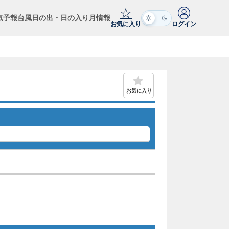
☆
気予報
台風
日の出・日の入り
月情報
お気に入り
ログイン
お気に入り