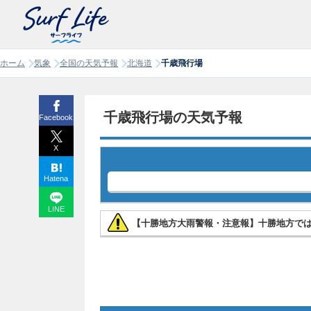
ホーム
気象
全国の天気予報
北海道
千歳飛行場
千歳飛行場の天気予報
Facebook
X
Hatena
LINE
【十勝地方大雨警報・注意報】十勝地方で