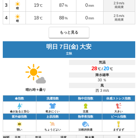
2.9
m/s
3
19
87
0
℃
%
mm
南南東
晴
2.5
m/s
4
18
88
0
℃
%
mm
南南東
晴
もっと見る
明日 7日(金) 大安
立秋
気温
28
20
/
℃
℃
降水確率
30 ％
風
晴れ時々曇り
西 3 m/s
傘指数
洗濯指数
熱中症指数
体感ストレス指数
傘があると安心
乾きにくい
注意
大きい
紫外線指数
お肌指数
熱帯夜指数
ビール指数
弱い
ちょうどよい
比較的快適
まずまず
時間
天気
気温
湿度
降水量
風