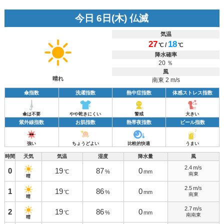
今日 6日(木) 仏滅
気温
27
18
/
℃
℃
降水確率
20 ％
風
晴れ
南東 2 m/s
傘指数
洗濯指数
熱中症指数
体感ストレス指数
傘は不要
やや乾きにくい
警戒
大きい
紫外線指数
お肌指数
熱帯夜指数
ビール指数
強い
ちょうどよい
比較的快適
うまい
時間
天気
気温
湿度
降水量
風
2.4
m/s
0
19
87
0
℃
%
mm
南東
晴
2.5
m/s
1
19
86
0
℃
%
mm
南東
晴
2.7
m/s
2
19
86
0
℃
%
mm
南南東
晴