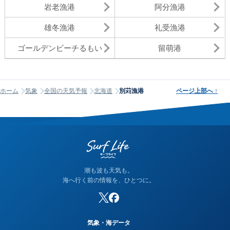
岩老漁港
阿分漁港
雄冬漁港
礼受漁港
ゴールデンビーチるもい
留萌港
ホーム
気象
全国の天気予報
北海道
別苅漁港
ページ上部へ
↑
潮も波も天気も。
海へ行く前の情報を、ひとつに。
気象・海データ