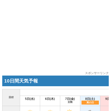
スポンサーリンク
10日間天気予報
日付
5日(水)
6日(木)
7日(金)
8日(土)
9日
立秋
寅の日