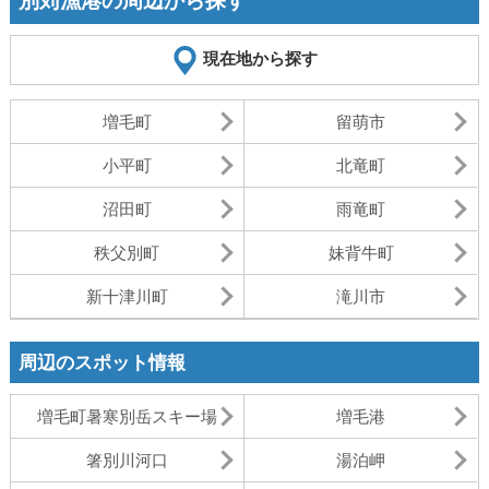
別苅漁港の周辺から探す
現在地から探す
増毛町
留萌市
小平町
北竜町
沼田町
雨竜町
秩父別町
妹背牛町
新十津川町
滝川市
周辺のスポット情報
増毛町暑寒別岳スキー場
増毛港
箸別川河口
湯泊岬