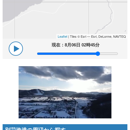
Leaflet
| Tiles © Esri — Esri, DeLorme, NAVTEQ
現在：
8月06日 02時45分