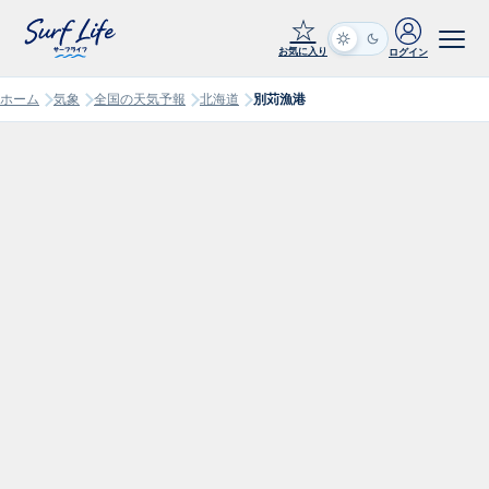
☆
お気に入り
ログイン
ホーム
気象
全国の天気予報
北海道
別苅漁港