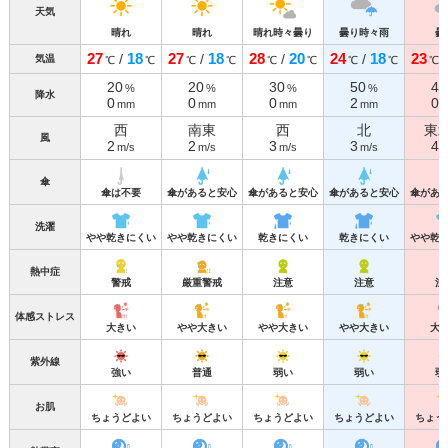
天気
晴れ
晴れ
晴れ時々曇り
曇り時々雨
曇
27
18
27
18
28
20
24
18
23
/
/
/
/
気温
℃
℃
℃
℃
℃
℃
℃
℃
℃
20
20
30
50
40
%
%
%
%
降水
0
0
0
2
0
mm
mm
mm
mm
西
南東
西
北
東
風
2
2
3
3
4
m/s
m/s
m/s
m/s
m
傘
傘は不要
傘があると安心
傘があると安心
傘があると安心
傘があ
洗濯
やや乾きにくい
やや乾きにくい
乾きにくい
乾きにくい
やや乾
熱中症
警戒
厳重警戒
注意
注意
注
体感ストレス
大きい
やや大きい
やや大きい
やや大きい
大
紫外線
強い
普通
弱い
弱い
弱
お肌
ちょうどよい
ちょうどよい
ちょうどよい
ちょうどよい
ちょう