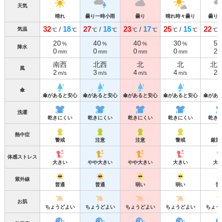
天気
晴れ
曇り一時小雨
曇り
晴れ時々曇り
曇り
32
18
27
18
23
17
25
15
22
/
/
/
/
気温
℃
℃
℃
℃
℃
℃
℃
℃
℃
20
40
40
30
50
%
%
%
%
降水
0
0
0
0
2
mm
mm
mm
mm
南西
北西
北
北
北
風
2
3
4
4
2
m/s
m/s
m/s
m/s
m
傘
傘があると安心
傘があると安心
傘があると安心
傘があると安心
傘があ
洗濯
乾きにくい
乾きにくい
乾きにくい
乾きにくい
乾き
熱中症
警戒
注意
注意
警戒
厳重
体感ストレス
大きい
やや大きい
やや大きい
大きい
大
紫外線
普通
普通
弱い
弱い
普
お肌
ちょうどよい
ちょうどよい
ちょうどよい
ちょうどよい
ちょう