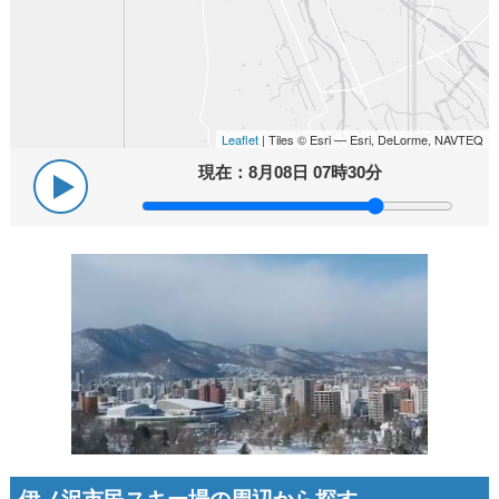
Leaflet
| Tiles © Esri — Esri, DeLorme, NAVTEQ
現在：
8月08日 07時30分