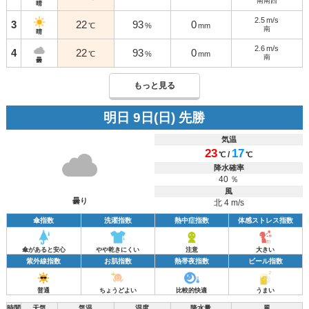
南南西
晴
2.5
m/s
3
22
93
0
℃
%
mm
南
晴
2.6
m/s
4
22
93
0
℃
%
mm
南
曇
もっと見る
明日 9日(日) 先勝
気温
23
17
/
℃
℃
降水確率
40 ％
風
曇り
北 4 m/s
傘指数
洗濯指数
熱中症指数
体感ストレス指数
傘があると安心
やや乾きにくい
注意
大きい
紫外線指数
お肌指数
熱帯夜指数
ビール指数
普通
ちょうどよい
比較的快適
うまい
時間
天気
気温
湿度
降水量
風