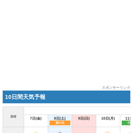
スポンサーリンク
10日間天気予報
日付
7日(金)
8日(土)
9日(日)
10日(月)
11日
寅の日
巳