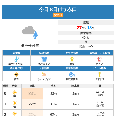
今日 8日(土) 赤口
寅の日
気温
27
18
/
℃
℃
降水確率
40 ％
風
曇り一時小雨
北西 3 m/s
傘指数
洗濯指数
熱中症指数
体感ストレス指数
傘があると安心
乾きにくい
警戒
大きい
紫外線指数
お肌指数
熱帯夜指数
ビール指数
普通
ちょうどよい
比較的快適
まずまず
時間
天気
気温
湿度
降水量
風
2.1
m/s
0
23
90
0
℃
%
mm
南西
晴
2
m/s
1
22
91
0
℃
%
mm
南南西
晴
2.2
m/s
2
22
92
0
℃
%
mm