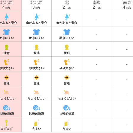
北北西
北北西
北
南東
南東
4
3
2
2
4
m/s
m/s
m/s
m/s
m/s
-
-
があると安心
傘があると安心
傘があると安心
-
-
乾きにくい
乾きにくい
乾きにくい
-
-
注意
警戒
警戒
-
-
やや大きい
やや大きい
やや大きい
-
-
普通
普通
普通
-
-
ちょうどよい
ちょうどよい
ちょうどよい
-
-
比較的快適
比較的快適
比較的快適
-
-
まずまず
うまい
うまい