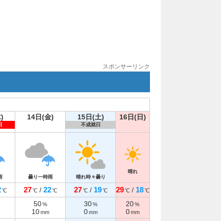
スポンサーリンク
)
14日(金)
15日(土)
16日(日)
日
不成就日
晴れ
雨
曇り一時雨
晴れ時々曇り
2
27
22
27
19
29
18
/
/
/
℃
℃
℃
℃
℃
℃
℃
50
30
20
%
%
%
10
0
0
mm
mm
mm