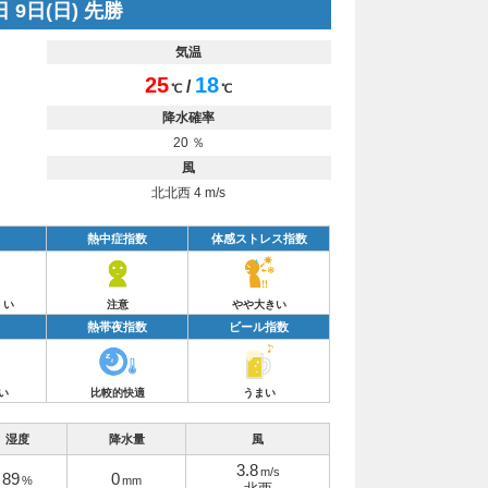
 9日(日) 先勝
気温
25
18
/
℃
℃
降水確率
20 ％
風
北北西 4 m/s
熱中症指数
体感ストレス指数
くい
注意
やや大きい
熱帯夜指数
ビール指数
い
比較的快適
うまい
湿度
降水量
風
3.8
m/s
89
0
%
mm