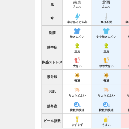
南東
北西
風
3
4
m/s
m/s
傘
傘があると安心
傘は不要
傘
洗濯
乾きにくい
やや乾きにくい
熱中症
注意
注意
体感ストレス
大きい
やや大きい
紫外線
普通
普通
お肌
ちょうどよい
ちょうどよい
熱帯夜
比較的快適
比較的快適
ビール指数
まずまず
うまい