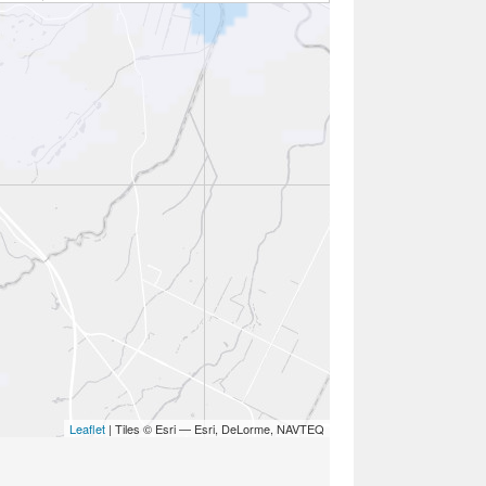
Leaflet
| Tiles © Esri — Esri, DeLorme, NAVTEQ