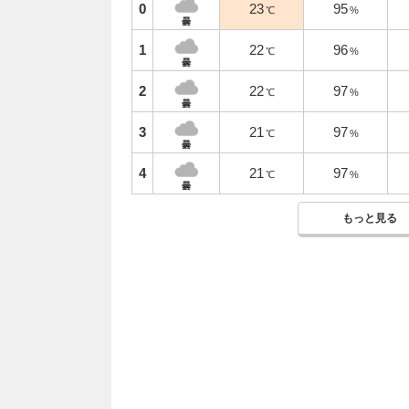
0
23
95
℃
%
曇
1
22
96
℃
%
曇
2
22
97
℃
%
曇
3
21
97
℃
%
曇
4
21
97
℃
%
曇
もっと見る