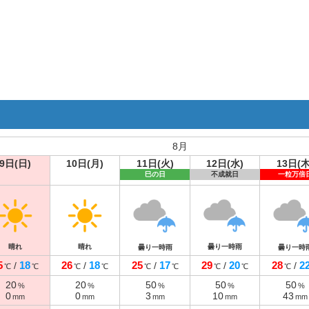
8月
9日(日)
10日(月)
11日(火)
12日(水)
13日(木
巳の日
不成就日
一粒万倍
晴れ
晴れ
曇り一時雨
曇り一時雨
曇り一時
5
18
26
18
25
17
29
20
28
2
/
/
/
/
/
℃
℃
℃
℃
℃
℃
℃
℃
℃
20
20
50
50
50
%
%
%
%
%
0
0
3
10
43
mm
mm
mm
mm
mm