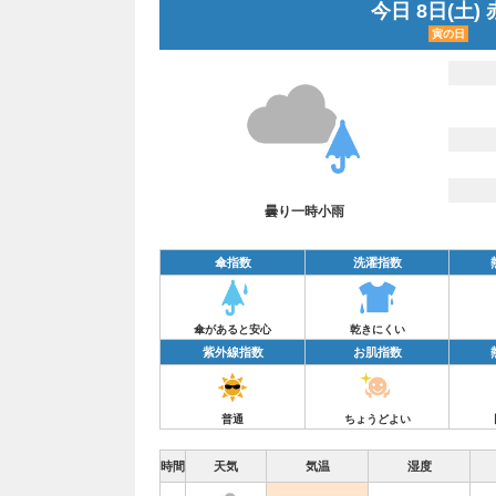
今日 8日(土)
寅の日
曇り一時小雨
傘指数
洗濯指数
傘があると安心
乾きにくい
紫外線指数
お肌指数
普通
ちょうどよい
時間
天気
気温
湿度