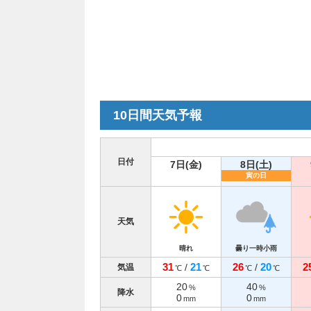
10日間天気予報
日付
7日(金)
8日(土)
寅の日
天気
晴れ
曇り一時小雨
31
21
26
20
2
/
/
気温
℃
℃
℃
℃
20
40
%
%
降水
0
0
mm
mm