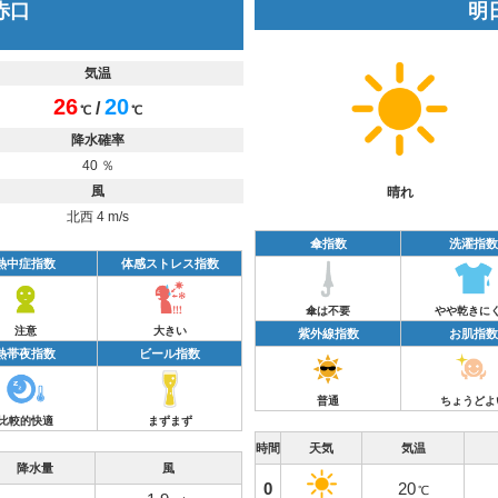
 赤口
明日
気温
26
20
/
℃
℃
降水確率
40 ％
風
晴れ
北西 4 m/s
傘指数
洗濯指数
熱中症指数
体感ストレス指数
傘は不要
やや乾きに
注意
大きい
紫外線指数
お肌指数
熱帯夜指数
ビール指数
普通
ちょうどよ
比較的快適
まずまず
時間
天気
気温
降水量
風
0
20
℃