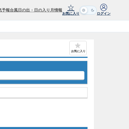
☆
気予報
台風
日の出・日の入り
月情報
お気に入り
ログイン
お気に入り