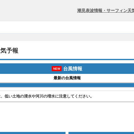
潮見表
波情報・サーフィン
天
天気予報
台風情報
NEW
最新の台風情報
は、低い土地の浸水や河川の増水に注意してください。