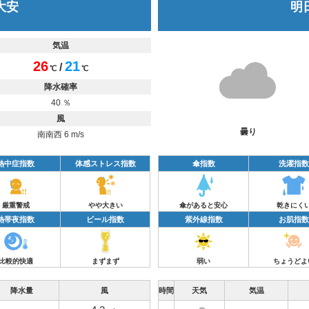
 大安
明日
気温
26
21
/
℃
℃
降水確率
40 ％
風
曇り
南南西 6 m/s
熱中症指数
体感ストレス指数
傘指数
洗濯指数
厳重警戒
やや大きい
傘があると安心
乾きにく
熱帯夜指数
ビール指数
紫外線指数
お肌指数
比較的快適
まずまず
弱い
ちょうどよ
降水量
風
時間
天気
気温