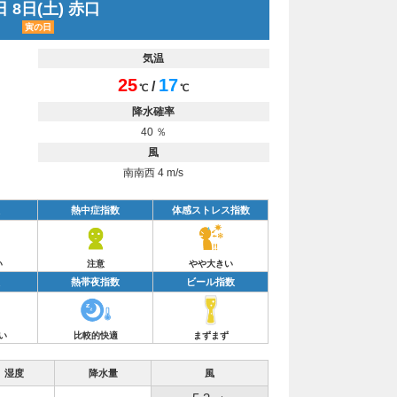
 8日(土) 赤口
寅の日
気温
25
17
/
℃
℃
降水確率
40 ％
風
南南西 4 m/s
熱中症指数
体感ストレス指数
い
注意
やや大きい
熱帯夜指数
ビール指数
い
比較的快適
まずまず
湿度
降水量
風