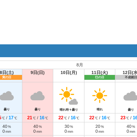
8月
8日(土)
9日(日)
10日(月)
11日(火)
12日(水
寅の日
巳の日
不成就日
曇り
曇り
晴れ
晴れ時々曇り
曇り
5
17
21
16
22
16
22
16
23
1
/
/
/
/
/
℃
℃
℃
℃
℃
℃
℃
℃
℃
40
40
30
20
40
%
%
%
%
%
0
0
0
0
0
mm
mm
mm
mm
mm