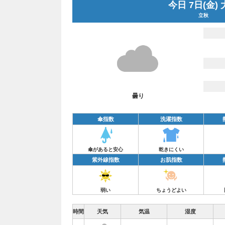
今日 7日(金)
立秋
曇り
傘指数
洗濯指数
傘があると安心
乾きにくい
紫外線指数
お肌指数
弱い
ちょうどよい
時間
天気
気温
湿度