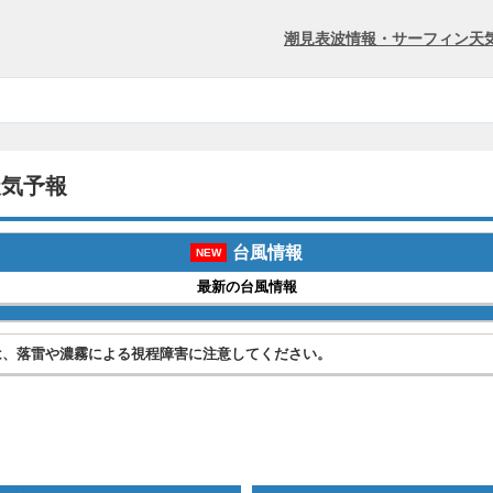
潮見表
波情報・サーフィン
天
天気予報
台風情報
NEW
最新の台風情報
は、落雷や濃霧による視程障害に注意してください。