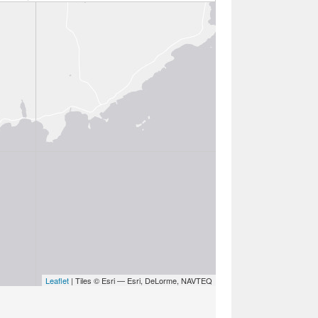
Leaflet
| Tiles © Esri — Esri, DeLorme, NAVTEQ