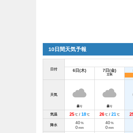
10日間天気予報
日付
6日(木)
7日(金)
立秋
天気
曇り
曇り
25
18
26
21
2
/
/
気温
℃
℃
℃
℃
40
40
%
%
降水
0
0
mm
mm