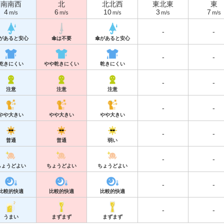
南南西
北
北北西
東北東
東
4
6
10
3
7
m/s
m/s
m/s
m/s
m/s
-
-
があると安心
傘は不要
傘があると安心
-
-
乾きにくい
やや乾きにくい
乾きにくい
-
-
注意
注意
注意
-
-
やや大きい
やや大きい
やや大きい
-
-
普通
普通
弱い
-
-
ちょうどよい
ちょうどよい
ちょうどよい
-
-
比較的快適
比較的快適
比較的快適
-
-
うまい
まずまず
まずまず