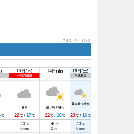
スポンサーリンク
)
13日(木)
14日(金)
15日(土)
一粒万倍日
不成就日
曇り時々晴れ
曇り
曇り時々晴れ
6
22
17
22
16
23
16
/
/
/
℃
℃
℃
℃
℃
℃
℃
40
40
40
%
%
%
0
0
0
mm
mm
mm