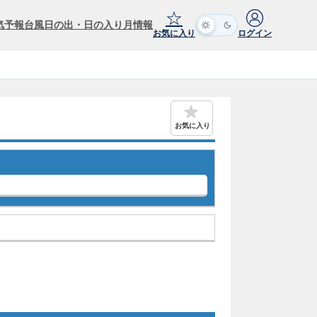
☆
気予報
台風
日の出・日の入り
月情報
お気に入り
ログイン
お気に入り