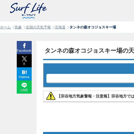
ホーム
気象
全国の天気予報
北海道
タンネの森オコジョスキー場
タンネの森オコジョスキー場の
Facebook
X
Hatena
LINE
【宗谷地方気象警報・注意報】宗谷地方で