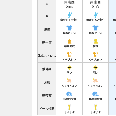
南南西
南南西
風
5
6
m/s
m/s
傘
傘があると安心
傘があると安心
傘
洗濯
乾きにくい
乾きにくい
熱中症
厳重警戒
警戒
体感ストレス
やや大きい
やや大きい
紫外線
弱い
弱い
お肌
ちょうどよい
ちょうどよい
熱帯夜
比較的快適
比較的快適
ビール指数
まずまず
まずまず