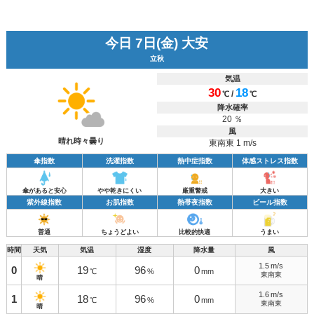
今日 7日(金) 大安
立秋
気温
30
18
/
℃
℃
降水確率
20 ％
風
晴れ時々曇り
東南東 1 m/s
傘指数
洗濯指数
熱中症指数
体感ストレス指数
傘があると安心
やや乾きにくい
厳重警戒
大きい
紫外線指数
お肌指数
熱帯夜指数
ビール指数
普通
ちょうどよい
比較的快適
うまい
時間
天気
気温
湿度
降水量
風
1.5
m/s
0
19
96
0
℃
%
mm
東南東
晴
1.6
m/s
1
18
96
0
℃
%
mm
東南東
晴