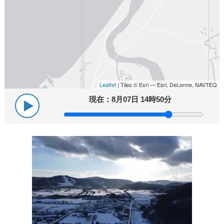
Leaflet
| Tiles © Esri — Esri, DeLorme, NAVTEQ
現在：
8月07日 14時50分