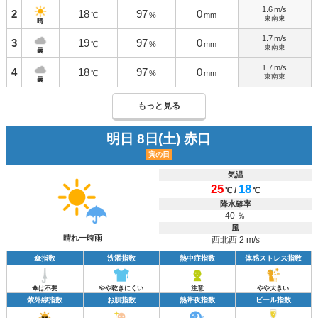
1.6
m/s
2
18
97
0
℃
%
mm
東南東
晴
1.7
m/s
3
19
97
0
℃
%
mm
東南東
曇
1.7
m/s
4
18
97
0
℃
%
mm
東南東
曇
もっと見る
明日 8日(土) 赤口
寅の日
気温
25
18
/
℃
℃
降水確率
40 ％
風
晴れ一時雨
西北西 2 m/s
傘指数
洗濯指数
熱中症指数
体感ストレス指数
傘は不要
やや乾きにくい
注意
やや大きい
紫外線指数
お肌指数
熱帯夜指数
ビール指数