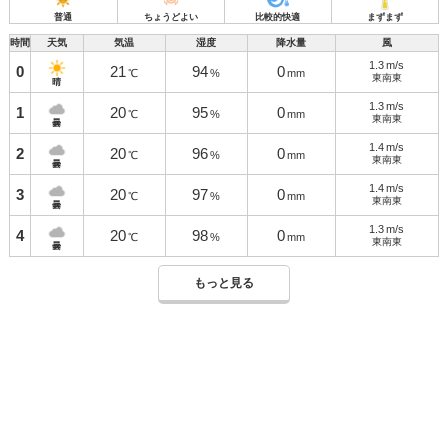
普通
ちょうどよい
比較的快適
まずまず
時間
天気
気温
湿度
降水量
風
1.3
m/s
0
21
94
0
℃
%
mm
東南東
晴
1.3
m/s
1
20
95
0
℃
%
mm
東南東
曇
1.4
m/s
2
20
96
0
℃
%
mm
東南東
曇
1.4
m/s
3
20
97
0
℃
%
mm
東南東
曇
1.3
m/s
4
20
98
0
℃
%
mm
東南東
曇
もっと見る