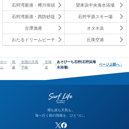
石狩湾新港・樽川埠頭
望来浜中央海水浴場
石狩湾新港・西防砂堤
石狩平原スキー場
古潭漁港
オタネ浜
おたるドリームビーチ
丘珠空港
ホー
気
全国の天気
北海
あそびーち石狩(石狩浜海
ページ上部へ
↑
ム
象
予報
道
水浴場)
潮も波も天気も。
海へ行く前の情報を、ひとつに。