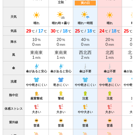
立秋
寅の日
天気
晴れ
晴れ時々曇り
晴れ一時雨
晴れ
晴
29
17
30
18
25
18
24
18
25
/
/
/
/
気温
℃
℃
℃
℃
℃
℃
℃
℃
℃
10
20
40
20
20
%
%
%
%
降水
0
0
0
0
0
mm
mm
mm
mm
東南東
東南東
西北西
北西
北
風
1
1
2
1
3
m/s
m/s
m/s
m/s
m
傘
傘があると安心
傘があると安心
傘は不要
傘は不要
傘があ
洗濯
やや乾きにくい
乾きにくい
やや乾きにくい
やや乾きにくい
やや乾
熱中症
厳重警戒
警戒
注意
注意
注
体感ストレス
大きい
大きい
やや大きい
大きい
大
紫外線
普通
普通
普通
普通
普