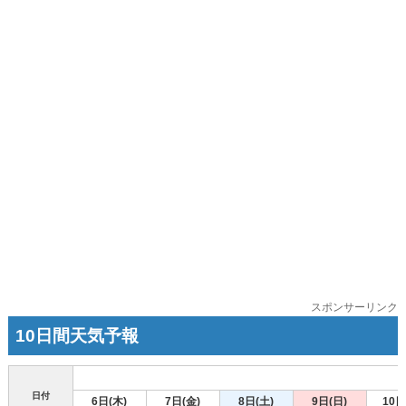
スポンサーリンク
10日間天気予報
日付
6日(木)
7日(金)
8日(土)
9日(日)
10日