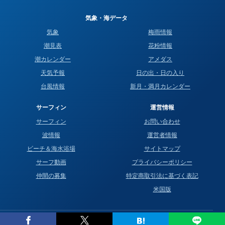
気象・海データ
気象
梅雨情報
潮見表
花粉情報
潮カレンダー
アメダス
天気予報
日の出・日の入り
台風情報
新月・満月カレンダー
サーフィン
運営情報
サーフィン
お問い合わせ
波情報
運営者情報
ビーチ＆海水浴場
サイトマップ
サーフ動画
プライバシーポリシー
仲間の募集
特定商取引法に基づく表記
米国版
© 2016–2026 Surf life.blue All Rights Reserved.