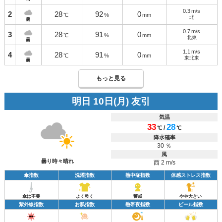
0.3
m/s
2
28
92
0
℃
%
mm
北
曇
0.7
m/s
3
28
91
0
℃
%
mm
北東
曇
1.1
m/s
4
28
91
0
℃
%
mm
東北東
曇
もっと見る
明日 10日(月) 友引
気温
33
28
/
℃
℃
降水確率
30 ％
風
曇り時々晴れ
西 2 m/s
傘指数
洗濯指数
熱中症指数
体感ストレス指数
傘は不要
よく乾く
警戒
やや大きい
紫外線指数
お肌指数
熱帯夜指数
ビール指数