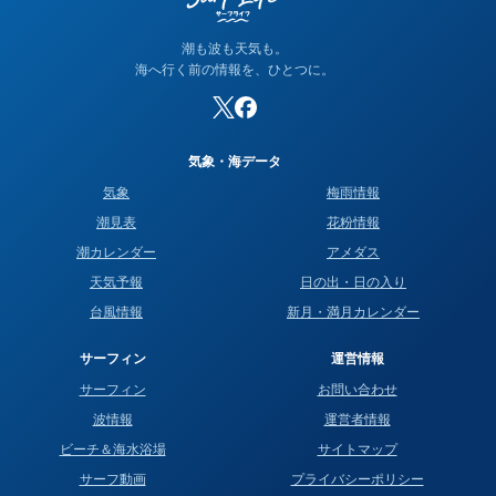
潮も波も天気も。
海へ行く前の情報を、ひとつに。
気象・海データ
気象
梅雨情報
潮見表
花粉情報
潮カレンダー
アメダス
天気予報
日の出・日の入り
台風情報
新月・満月カレンダー
サーフィン
運営情報
サーフィン
お問い合わせ
波情報
運営者情報
ビーチ＆海水浴場
サイトマップ
サーフ動画
プライバシーポリシー