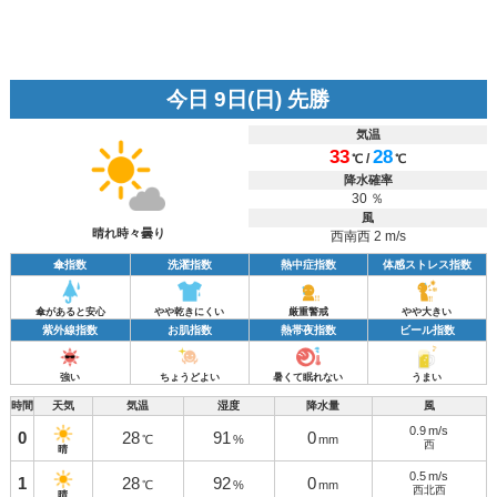
今日 9日(日) 先勝
気温
33
28
/
℃
℃
降水確率
30 ％
風
晴れ時々曇り
西南西 2 m/s
傘指数
洗濯指数
熱中症指数
体感ストレス指数
傘があると安心
やや乾きにくい
厳重警戒
やや大きい
紫外線指数
お肌指数
熱帯夜指数
ビール指数
強い
ちょうどよい
暑くて眠れない
うまい
時間
天気
気温
湿度
降水量
風
0.9
m/s
0
28
91
0
℃
%
mm
西
晴
0.5
m/s
1
28
92
0
℃
%
mm
西北西
晴