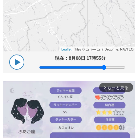
Leaflet
| Tiles © Esri — Esri, DeLorme, NAVTEQ
現在：
8月08日 17時55分
もっと見る
arrow_forward_ios