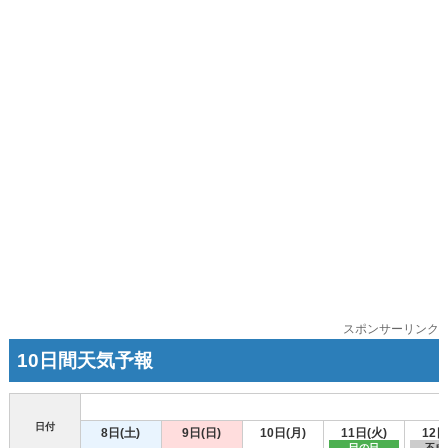
スポンサーリンク
10日間天気予報
日付
8日(土)
9日(日)
10日(月)
11日(火)
12日
巳の日
不成