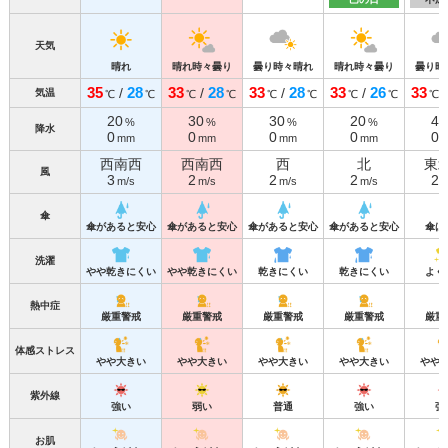
天気
晴れ
晴れ時々曇り
曇り時々晴れ
晴れ時々曇り
曇り時
35
28
33
28
33
28
33
26
33
/
/
/
/
気温
℃
℃
℃
℃
℃
℃
℃
℃
℃
20
30
30
20
40
%
%
%
%
降水
0
0
0
0
0
mm
mm
mm
mm
西南西
西南西
西
北
東
風
3
2
2
2
2
m/s
m/s
m/s
m/s
m
傘
傘があると安心
傘があると安心
傘があると安心
傘があると安心
傘は
洗濯
やや乾きにくい
やや乾きにくい
乾きにくい
乾きにくい
よく
熱中症
厳重警戒
厳重警戒
厳重警戒
厳重警戒
厳重
体感ストレス
やや大きい
やや大きい
やや大きい
やや大きい
やや
紫外線
強い
弱い
普通
強い
強
お肌