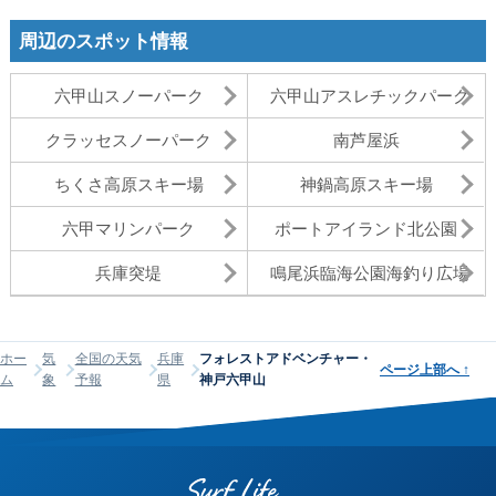
周辺のスポット情報
六甲山スノーパーク
六甲山アスレチックパーク
クラッセスノーパーク
南芦屋浜
ちくさ高原スキー場
神鍋高原スキー場
六甲マリンパーク
ポートアイランド北公園
兵庫突堤
鳴尾浜臨海公園海釣り広場
ホー
気
全国の天気
兵庫
フォレストアドベンチャー・
ページ上部へ
↑
ム
象
予報
県
神戸六甲山