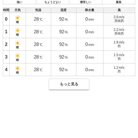
強い
ちょうどよい
寝苦しい
最高
時間
天気
気温
湿度
降水量
風
2.6
m/s
0
28
92
0
℃
%
mm
西南西
晴
2.2
m/s
1
28
92
0
℃
%
mm
西南西
晴
1.8
m/s
2
28
92
0
℃
%
mm
西
晴
1.5
m/s
3
28
92
0
℃
%
mm
西
晴
1.2
m/s
4
28
92
0
℃
%
mm
西
晴
もっと見る