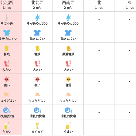
北北西
北北西
西南西
北
東
1
2
2
1
1
m/s
m/s
m/s
m/s
m/s
-
-
傘は不要
傘があると安心
傘があると安心
-
-
や乾きにくい
乾きにくい
乾きにくい
-
-
警戒
警戒
厳重警戒
-
-
大きい
大きい
大きい
-
-
強い
強い
普通
-
-
ちょうどよい
ちょうどよい
ちょうどよい
-
-
比較的快適
比較的快適
比較的快適
-
-
うまい
まずまず
うまい