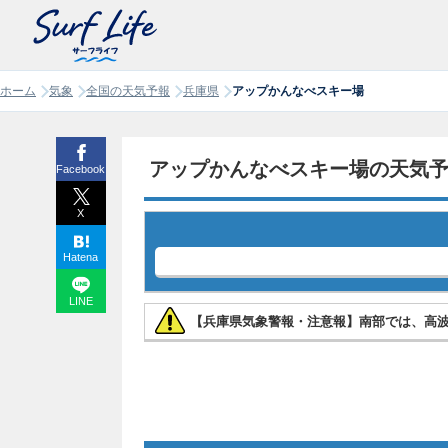
ホーム
気象
全国の天気予報
兵庫県
アップかんなべスキー場
アップかんなべスキー場の天気
Facebook
X
Hatena
LINE
【兵庫県気象警報・注意報】南部では、高