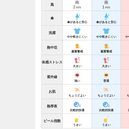
南
南
風
2
1
m/s
m/s
傘
傘があると安心
傘があると安心
洗濯
やや乾きにくい
やや乾きにくい
や
熱中症
厳重警戒
厳重警戒
体感ストレス
大きい
大きい
紫外線
強い
普通
お肌
ちょうどよい
ちょうどよい
熱帯夜
比較的快適
比較的快適
ビール指数
うまい
うまい