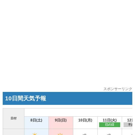
スポンサーリンク
10日間天気予報
日付
8日(土)
9日(日)
10日(月)
11日(火)
12日
巳の日
不成