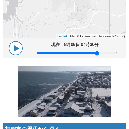
Leaflet
| Tiles © Esri — Esri, DeLorme, NAVTEQ
現在：
8月09日 04時30分