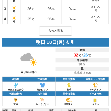
南南東
晴
0.4
m/s
3
26
96
0
℃
%
mm
南
晴
0.5
m/s
4
25
96
0
℃
%
mm
南
晴
もっと見る
明日 10日(月) 友引
気温
32
26
/
℃
℃
降水確率
30 ％
風
曇り時々晴れ
北北東 3 m/s
傘指数
洗濯指数
熱中症指数
体感ストレス指数
傘があると安心
乾きにくい
警戒
やや大きい
紫外線指数
お肌指数
熱帯夜指数
ビール指数
普通
ちょうどよい
寝苦しい
うまい
時間
天気
気温
湿度
降水量
風