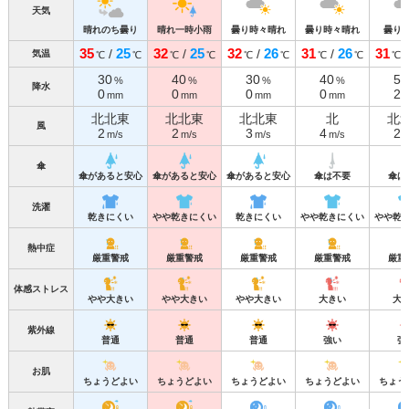
天気
晴れのち曇り
晴れ一時小雨
曇り時々晴れ
曇り時々晴れ
曇り
35
25
32
25
32
26
31
26
31
/
/
/
/
気温
℃
℃
℃
℃
℃
℃
℃
℃
℃
30
40
30
40
50
%
%
%
%
降水
0
0
0
0
2
mm
mm
mm
mm
北北東
北北東
北北東
北
北
風
2
2
3
4
2
m/s
m/s
m/s
m/s
m
傘
傘があると安心
傘があると安心
傘があると安心
傘は不要
傘は
洗濯
乾きにくい
やや乾きにくい
乾きにくい
やや乾きにくい
やや乾
熱中症
厳重警戒
厳重警戒
厳重警戒
厳重警戒
厳重
体感ストレス
やや大きい
やや大きい
やや大きい
大きい
大
紫外線
普通
普通
普通
強い
強
お肌
ちょうどよい
ちょうどよい
ちょうどよい
ちょうどよい
ちょう