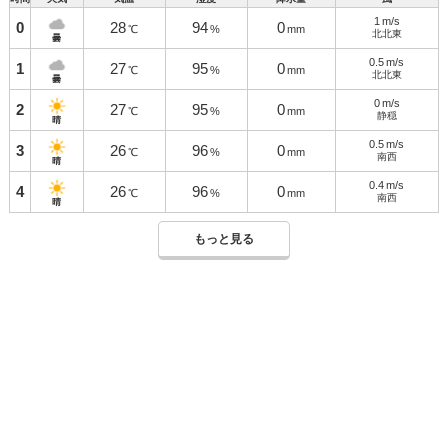
1
m/s
0
28
94
0
℃
%
mm
北北東
曇
0.5
m/s
1
27
95
0
℃
%
mm
北北東
曇
0
m/s
2
27
95
0
℃
%
mm
静穏
晴
0.5
m/s
3
26
96
0
℃
%
mm
南西
晴
0.4
m/s
4
26
96
0
℃
%
mm
南西
晴
もっと見る