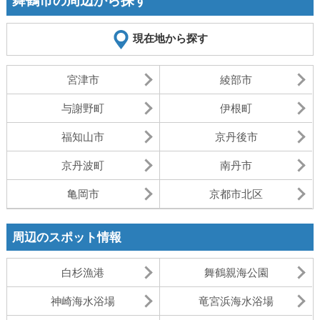
舞鶴市の周辺から探す
現在地から探す
宮津市
綾部市
与謝野町
伊根町
福知山市
京丹後市
京丹波町
南丹市
亀岡市
京都市北区
周辺のスポット情報
白杉漁港
舞鶴親海公園
神崎海水浴場
竜宮浜海水浴場