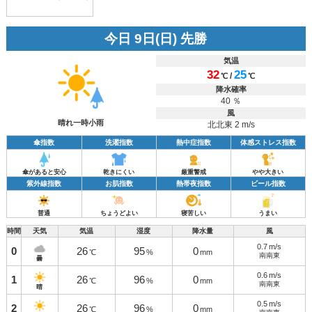
今日 9日(日) 先勝
気温
32
25
/
℃
℃
降水確率
40 ％
風
晴れ一時小雨
北北東 2 m/s
傘指数
洗濯指数
熱中症指数
体感ストレス指数
傘があると安心
乾きにくい
厳重警戒
やや大きい
紫外線指数
お肌指数
熱帯夜指数
ビール指数
普通
ちょうどよい
寝苦しい
うまい
時間
天気
気温
湿度
降水量
風
0.7
m/s
0
26
95
0
℃
%
mm
南南東
曇
0.6
m/s
1
26
96
0
℃
%
mm
南南東
晴
0.5
m/s
2
26
96
0
℃
%
mm