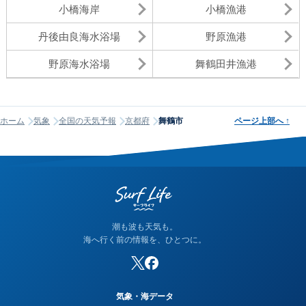
小橋海岸
小橋漁港
丹後由良海水浴場
野原漁港
野原海水浴場
舞鶴田井漁港
ホーム
気象
全国の天気予報
京都府
舞鶴市
ページ上部へ
↑
潮も波も天気も。
海へ行く前の情報を、ひとつに。
気象・海データ