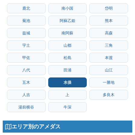
鹿北
南小国
岱明
菊池
阿蘇乙姫
熊本
益城
南阿蘇
高森
宇土
山都
三角
甲佐
松島
本渡
八代
田浦
山江
五木
水俣
一勝地
人吉
上
多良木
湯前横谷
牛深
エリア別のアメダス