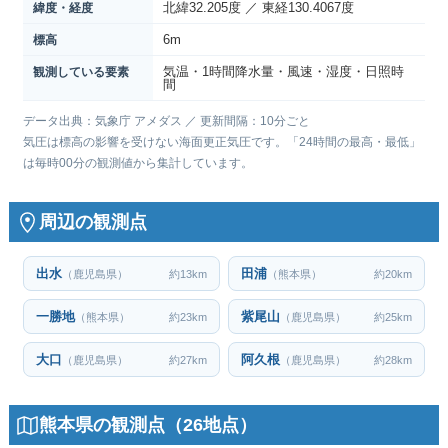
北緯32.205度 ／ 東経130.4067度
緯度・経度
6m
標高
気温・1時間降水量・風速・湿度・日照時
観測している要素
間
データ出典：気象庁 アメダス ／ 更新間隔：10分ごと
気圧は標高の影響を受けない海面更正気圧です。「24時間の最高・最低」
は毎時00分の観測値から集計しています。
周辺の観測点
出水
田浦
（鹿児島県）
約13km
（熊本県）
約20km
一勝地
紫尾山
（熊本県）
約23km
（鹿児島県）
約25km
大口
阿久根
（鹿児島県）
約27km
（鹿児島県）
約28km
熊本県の観測点（26地点）