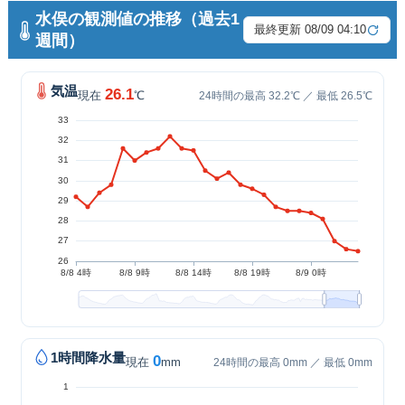
水俣の観測値の推移（過去1
最終更新 08/09 04:10
週間）
気温
26.1
現在
℃
24時間の最高 32.2℃ ／ 最低 26.5℃
1時間降水量
0
現在
mm
24時間の最高 0mm ／ 最低 0mm