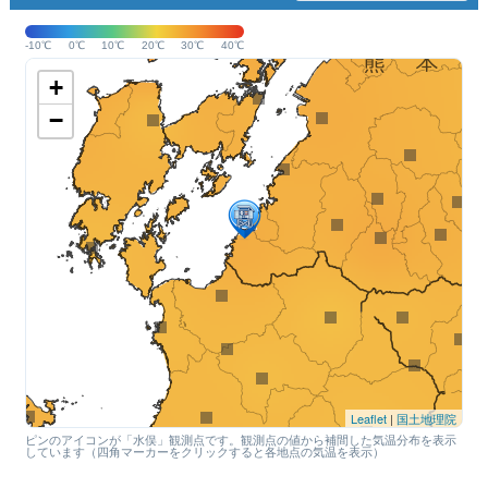
-10℃
0℃
10℃
20℃
30℃
40℃
+
−
Leaflet
|
国土地理院
ピンのアイコンが「水俣」観測点です。観測点の値から補間した気温分布を表示
しています（四角マーカーをクリックすると各地点の気温を表示）