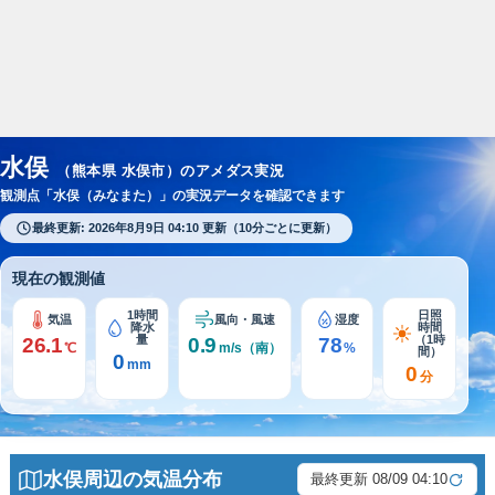
スポンサーリンク
水俣
（熊本県 水俣市）のアメダス実況
観測点「水俣（みなまた）」の実況データを確認できます
最終更新: 2026年8月9日 04:10 更新（10分ごとに更新）
現在の観測値
1時間
日照
気温
風向・風速
湿度
降水
時間
量
（1時
26.1
0.9
78
℃
m/s（南）
%
間）
0
mm
0
分
水俣周辺の気温分布
最終更新 08/09 04:10