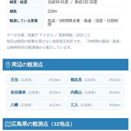
北緯34.61度 ／ 東経132.32度
緯度・経度
210m
標高
気温・1時間降水量・風速・湿度・日照時
観測している要素
間
データ出典：気象庁 アメダス ／ 更新間隔：10分ごと
気圧は標高の影響を受けない海面更正気圧です。「24時間の最高・最低」
は毎時00分の観測値から集計しています。
周辺の観測点
王泊
都志見
（広島県）
約10km
（広島県）
約12km
佐伯湯来
内黒山
（広島県）
約13km
（広島県）
約13km
八幡
三入
（広島県）
約17km
（広島県）
約20km
広島県の観測点（32地点）