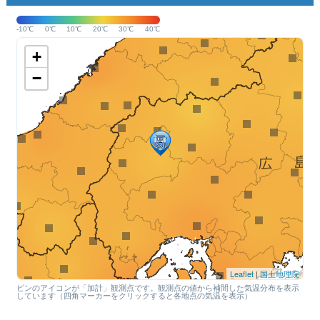
-10℃
0℃
10℃
20℃
30℃
40℃
+
−
Leaflet
|
国土地理院
ピンのアイコンが「加計」観測点です。観測点の値から補間した気温分布を表示
しています（四角マーカーをクリックすると各地点の気温を表示）