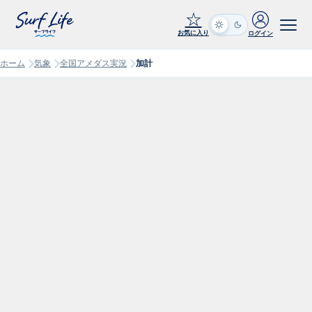
☆
お気に入り
ログイン
ホーム
気象
全国アメダス実況
加計