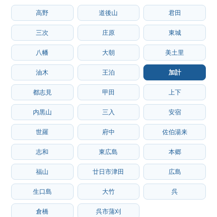
高野
道後山
君田
三次
庄原
東城
八幡
大朝
美土里
油木
王泊
加計
都志見
甲田
上下
内黒山
三入
安宿
世羅
府中
佐伯湯来
志和
東広島
本郷
福山
廿日市津田
広島
生口島
大竹
呉
倉橋
呉市蒲刈