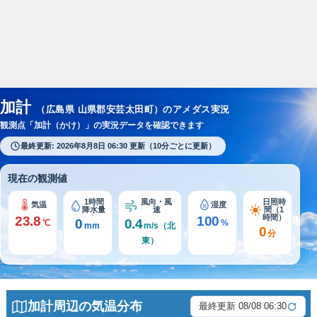
スポンサーリンク
加計
（広島県 山県郡安芸太田町）のアメダス実況
観測点「加計（かけ）」の実況データを確認できます
最終更新: 2026年8月8日 06:30 更新（10分ごとに更新）
現在の観測値
1時間
風向・風
日照時
気温
湿度
降水量
速
間（1
時間）
23.8
100
0
0.4
℃
%
mm
m/s（北
0
分
東）
加計周辺の気温分布
最終更新 08/08 06:30