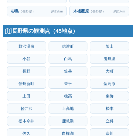
杉島
木祖薮原
（長野県）
約19km
（長野県）
約20km
長野県の観測点（45地点）
野沢温泉
信濃町
飯山
小谷
白馬
鬼無里
長野
笠岳
大町
信州新町
菅平
聖高原
上田
穂高
東御
軽井沢
上高地
松本
松本今井
鹿教湯
立科
佐久
白樺湖
奈川