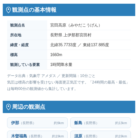
観測点の基本情報
宮田高原（みやだこうげん）
観測点名
長野県 上伊那郡宮田村
所在地
北緯35.7733度 ／ 東経137.885度
緯度・経度
1660m
標高
1時間降水量
観測している要素
データ出典：気象庁 アメダス ／ 更新間隔：10分ごと
気圧は標高の影響を受けない海面更正気圧です。「24時間の最高・最低」
は毎時00分の観測値から集計しています。
周辺の観測点
伊那
飯島
（長野県）
約9km
（長野県）
約13km
木曽福島
須原
（長野県）
約19km
（長野県）
約19km