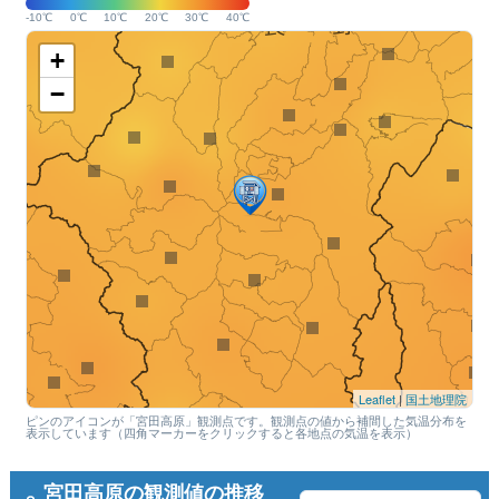
-10℃
0℃
10℃
20℃
30℃
40℃
+
−
Leaflet
|
国土地理院
ピンのアイコンが「宮田高原」観測点です。観測点の値から補間した気温分布を
表示しています（四角マーカーをクリックすると各地点の気温を表示）
宮田高原の観測値の推移