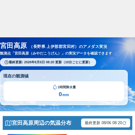
スポンサーリンク
宮田高原
（長野県 上伊那郡宮田村）のアメダス実況
観測点「宮田高原（みやだこうげん）」の実況データを確認できます
最終更新: 2026年8月6日 08:20 更新（10分ごとに更新）
現在の観測値
1時間降水量
0
mm
宮田高原周辺の気温分布
最終更新 08/06 08:20