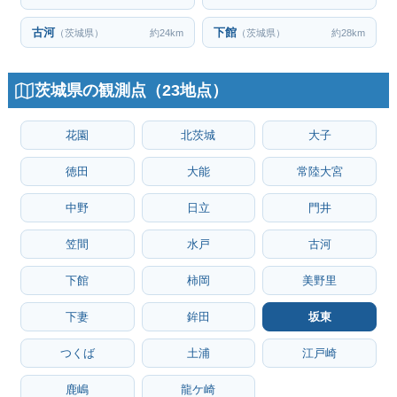
古河
下館
（茨城県）
約24km
（茨城県）
約28km
茨城県の観測点（23地点）
花園
北茨城
大子
徳田
大能
常陸大宮
中野
日立
門井
笠間
水戸
古河
下館
柿岡
美野里
下妻
鉾田
坂東
つくば
土浦
江戸崎
鹿嶋
龍ケ崎