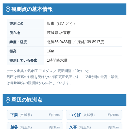
観測点の基本情報
坂東（ばんどう）
観測点名
茨城県 坂東市
所在地
北緯36.0433度 ／ 東経139.8917度
緯度・経度
16m
標高
1時間降水量
観測している要素
データ出典：気象庁 アメダス ／ 更新間隔：10分ごと
気圧は標高の影響を受けない海面更正気圧です。「24時間の最高・最低」
は毎時00分の観測値から集計しています。
周辺の観測点
下妻
つくば
（茨城県）
約15km
（茨城県）
約21km
越谷
久喜
（埼玉県）
約21km
（埼玉県）
約24km