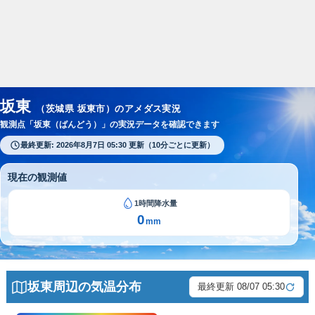
スポンサーリンク
坂東
（茨城県 坂東市）のアメダス実況
観測点「坂東（ばんどう）」の実況データを確認できます
最終更新: 2026年8月7日 05:30 更新（10分ごとに更新）
現在の観測値
1時間降水量
0
mm
坂東周辺の気温分布
最終更新 08/07 05:30