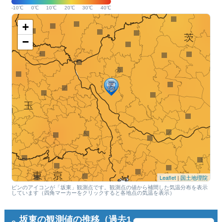
-10℃
0℃
10℃
20℃
30℃
40℃
+
−
Leaflet
|
国土地理院
ピンのアイコンが「坂東」観測点です。観測点の値から補間した気温分布を表示
しています（四角マーカーをクリックすると各地点の気温を表示）
坂東の観測値の推移（過去1