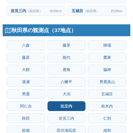
岩見三内
五城目
（秋田県）
約26km
（秋田県）
約29km
秋田県の観測点（37地点）
八森
藤里
陣場
藤原
能代
鷹巣
大館
鹿角
脇神
湯瀬
八幡平
男鹿真山
男鹿
大潟
五城目
阿仁合
比立内
桧木内
秋田
岩見三内
仁別
鎧畑
田沢湖高原
雄和