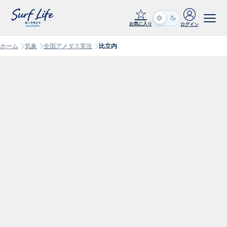
☆
お気に入り
ログイン
ホーム
気象
全国アメダス実況
比立内