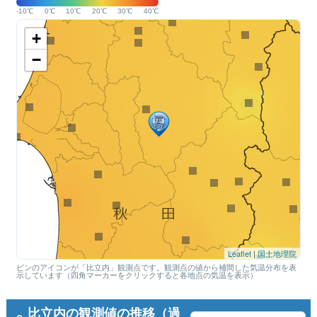
-10℃
0℃
10℃
20℃
30℃
40℃
+
−
Leaflet
|
国土地理院
ピンのアイコンが「比立内」観測点です。観測点の値から補間した気温分布を表
示しています（四角マーカーをクリックすると各地点の気温を表示）
比立内の観測値の推移（過