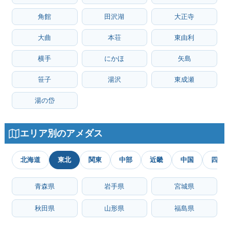
角館
田沢湖
大正寺
大曲
本荘
東由利
横手
にかほ
矢島
笹子
湯沢
東成瀬
湯の岱
エリア別のアメダス
北海道
東北
関東
中部
近畿
中国
四国
青森県
岩手県
宮城県
秋田県
山形県
福島県