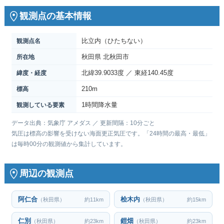
観測点の基本情報
比立内（ひたちない）
観測点名
秋田県 北秋田市
所在地
北緯39.9033度 ／ 東経140.45度
緯度・経度
210m
標高
1時間降水量
観測している要素
データ出典：気象庁 アメダス ／ 更新間隔：10分ごと
気圧は標高の影響を受けない海面更正気圧です。「24時間の最高・最低」
は毎時00分の観測値から集計しています。
周辺の観測点
阿仁合
桧木内
（秋田県）
約11km
（秋田県）
約15km
仁別
鎧畑
（秋田県）
約23km
（秋田県）
約23km