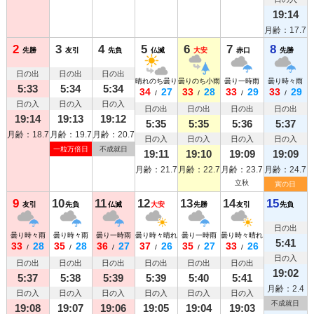
19:14
月齢：17.7
2
3
4
5
6
7
8
先勝
友引
先負
仏滅
大安
赤口
先勝
日の出
日の出
日の出
晴れのち曇り
曇りのち小雨
曇り一時雨
曇り時々雨
5:33
5:34
5:34
34
27
33
28
33
29
33
29
/
/
/
/
日の入
日の入
日の入
日の出
日の出
日の出
日の出
19:14
19:13
19:12
5:35
5:35
5:36
5:37
月齢：18.7
月齢：19.7
月齢：20.7
日の入
日の入
日の入
日の入
一粒万倍日
不成就日
19:11
19:10
19:09
19:09
月齢：21.7
月齢：22.7
月齢：23.7
月齢：24.7
立秋
寅の日
9
10
11
12
13
14
15
友引
先負
仏滅
大安
先勝
友引
先負
日の出
曇り時々雨
曇り時々雨
曇り一時雨
曇り時々晴れ
曇り一時雨
曇り時々晴れ
5:41
33
28
35
28
36
27
37
26
35
27
33
26
/
/
/
/
/
/
日の入
日の出
日の出
日の出
日の出
日の出
日の出
19:02
5:37
5:38
5:39
5:39
5:40
5:41
月齢：2.4
日の入
日の入
日の入
日の入
日の入
日の入
不成就日
19:08
19:07
19:06
19:05
19:04
19:03