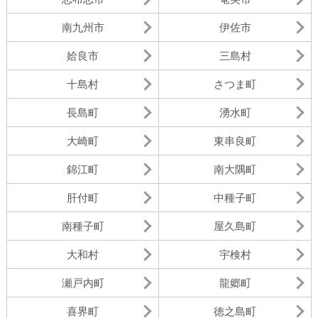
南九州市
伊佐市
姶良市
三島村
十島村
さつま町
長島町
湧水町
大崎町
東串良町
錦江町
南大隅町
肝付町
中種子町
南種子町
屋久島町
大和村
宇検村
瀬戸内町
龍郷町
喜界町
徳之島町