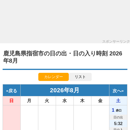
スポンサーリンク
鹿児島県指宿市の日の出・日の入り時刻 2026
年8月
カレンダー
リスト
2026年8月
«
戻る
次へ
»
日
月
火
水
木
金
土
1
赤口
日の出
5:32
日の入