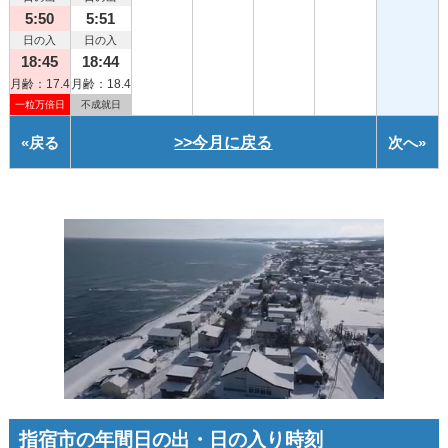
5:50
5:51
日の入
日の入
18:45
18:44
月齢：17.4
月齢：18.4
一粒万倍日
不成就日
«
戻る
>>今月に戻る
次へ
»
指宿市の年間日の出・日の入り時刻