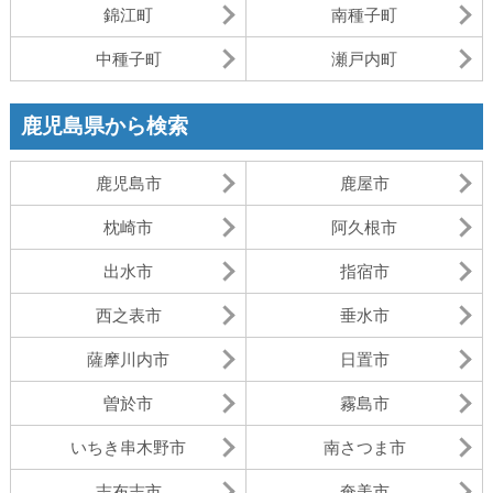
錦江町
南種子町
中種子町
瀬戸内町
鹿児島県から検索
鹿児島市
鹿屋市
枕崎市
阿久根市
出水市
指宿市
西之表市
垂水市
薩摩川内市
日置市
曽於市
霧島市
いちき串木野市
南さつま市
志布志市
奄美市