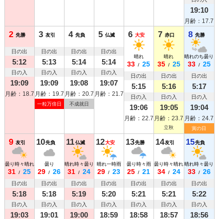
19:10
月齢：17.7
2
3
4
5
6
7
8
先勝
友引
先負
仏滅
大安
赤口
先勝
日の出
日の出
日の出
日の出
晴れ
晴れ
晴れのち曇り
5:12
5:13
5:14
5:14
33
25
35
25
33
25
/
/
/
日の入
日の入
日の入
日の入
日の出
日の出
日の出
19:09
19:09
19:08
19:07
5:15
5:16
5:17
月齢：18.7
月齢：19.7
月齢：20.7
月齢：21.7
日の入
日の入
日の入
一粒万倍日
不成就日
19:06
19:05
19:04
月齢：22.7
月齢：23.7
月齢：24.7
立秋
寅の日
9
10
11
12
13
14
15
友引
先負
仏滅
大安
先勝
友引
先負
曇り時々晴れ
曇り
晴れ時々曇り
晴れ一時雨
曇り時々雨
曇り時々晴れ
晴れ時々曇り
31
25
29
26
31
24
29
23
25
21
34
24
33
26
/
/
/
/
/
/
/
日の出
日の出
日の出
日の出
日の出
日の出
日の出
5:18
5:18
5:19
5:20
5:21
5:21
5:22
日の入
日の入
日の入
日の入
日の入
日の入
日の入
19:03
19:01
19:00
18:59
18:58
18:57
18:56