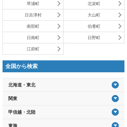
琴浦町
北栄町
日吉津村
大山町
南部町
伯耆町
日南町
日野町
江府町
全国から検索
北海道・東北
関東
甲信越・北陸
東海