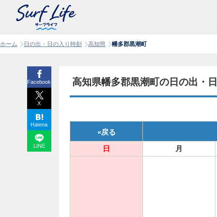
ホーム
日の出・日の入り時刻
高知県
幡多郡黒潮町
高知県幡多郡黒潮町の日の出・日の
Facebook
X
Hatena
«
戻る
LINE
日
月