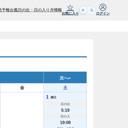
☆
気予報
台風
日の出・日の入り
月情報
お気に入り
ログイン
次へ
»
金
土
1
赤口
日の出
5:19
日の入
19:08