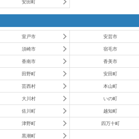
安田町
室戸市
安芸市
須崎市
宿毛市
香南市
香美市
田野町
安田町
芸西村
本山町
大川村
いの町
佐川町
越知町
津野町
四万十町
黒潮町