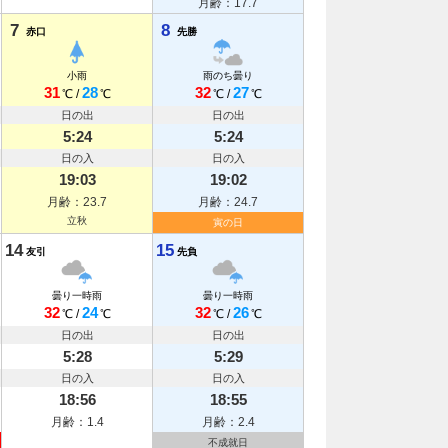
月齢：17.7
7
8
赤口
先勝
小雨
雨のち曇り
31
28
32
27
℃
/
℃
℃
/
℃
日の出
日の出
5:24
5:24
日の入
日の入
19:03
19:02
月齢：23.7
月齢：24.7
立秋
寅の日
14
15
友引
先負
曇り一時雨
曇り一時雨
32
24
32
26
℃
/
℃
℃
/
℃
日の出
日の出
5:28
5:29
日の入
日の入
18:56
18:55
月齢：1.4
月齢：2.4
不成就日