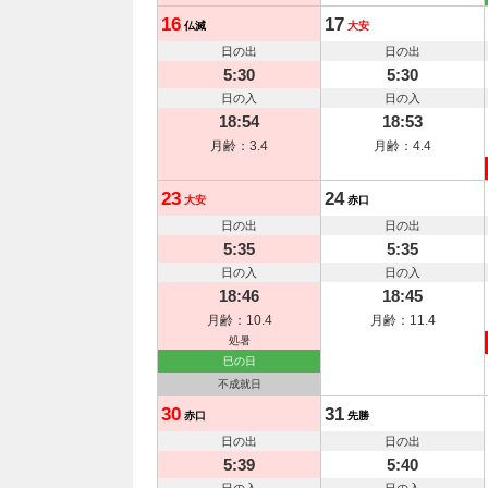
16
17
仏滅
大安
日の出
日の出
5:30
5:30
日の入
日の入
18:54
18:53
月齢：3.4
月齢：4.4
23
24
大安
赤口
日の出
日の出
5:35
5:35
日の入
日の入
18:46
18:45
月齢：10.4
月齢：11.4
処暑
巳の日
不成就日
30
31
赤口
先勝
日の出
日の出
5:39
5:40