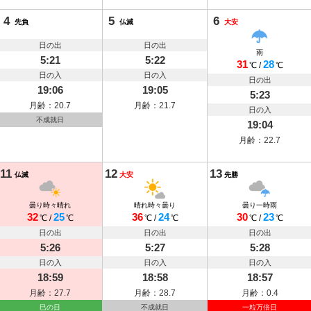
4
5
6
先負
仏滅
大安
日の出
日の出
雨
5:21
5:22
31
28
℃
/
℃
日の入
日の入
日の出
19:06
19:05
5:23
月齢：20.7
月齢：21.7
日の入
不成就日
19:04
月齢：22.7
11
12
13
仏滅
大安
先勝
曇り時々晴れ
晴れ時々曇り
曇り一時雨
32
25
36
24
30
23
℃
/
℃
℃
/
℃
℃
/
℃
日の出
日の出
日の出
5:26
5:27
5:28
日の入
日の入
日の入
18:59
18:58
18:57
月齢：27.7
月齢：28.7
月齢：0.4
巳の日
不成就日
一粒万倍日