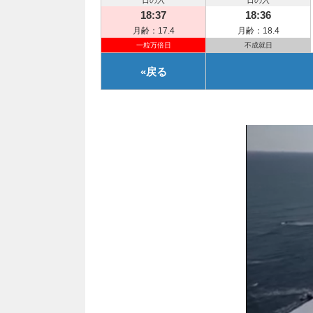
日の入
日の入
18:37
18:36
月齢：17.4
月齢：18.4
一粒万倍日
不成就日
«
戻る