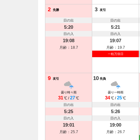
2
3
先勝
友引
日の出
日の出
5:20
5:21
日の入
日の入
19:08
19:07
月齢：18.7
月齢：19.7
一粒万倍日
9
10
友引
先負
曇り時々雨
曇り一時雨
31
27
34
25
℃
/
℃
℃
/
℃
日の出
日の出
5:25
5:26
日の入
日の入
19:01
19:00
月齢：25.7
月齢：26.7