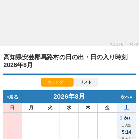
スポンサーリンク
高知県安芸郡馬路村の日の出・日の入り時刻
2026年8月
カレンダー
リスト
2026年8月
«
戻る
次へ
»
日
月
火
水
木
金
土
1
赤口
日の出
5:14
日の入