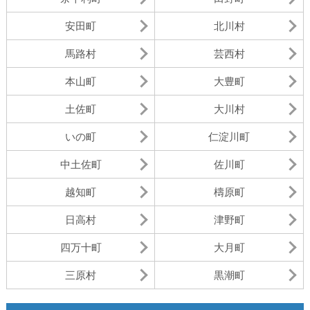
安田町
北川村
馬路村
芸西村
本山町
大豊町
土佐町
大川村
いの町
仁淀川町
中土佐町
佐川町
越知町
檮原町
日高村
津野町
四万十町
大月町
三原村
黒潮町