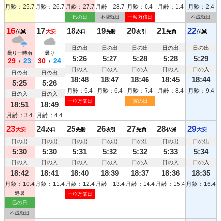
月齢：25.7
月齢：26.7
月齢：27.7
月齢：28.7
月齢：0.4
月齢：1.4
月齢：2.4
巳の日
不成就日
一粒万倍日
不成就日
16
17
18
19
20
21
22
仏滅
大安
赤口
先勝
友引
先負
仏滅
日の出
日の出
日の出
日の出
日の出
曇り一時雨
曇り
5:26
5:27
5:28
5:28
5:29
29
23
30
24
/
/
日の入
日の入
日の入
日の入
日の入
日の出
日の出
18:48
18:47
18:46
18:45
18:44
5:25
5:26
月齢：5.4
月齢：6.4
月齢：7.4
月齢：8.4
月齢：9.4
日の入
日の入
一粒万倍日
寅の日
18:51
18:49
月齢：3.4
月齢：4.4
23
24
25
26
27
28
29
大安
赤口
先勝
友引
先負
仏滅
大安
日の出
日の出
日の出
日の出
日の出
日の出
日の出
5:30
5:30
5:31
5:32
5:32
5:33
5:34
日の入
日の入
日の入
日の入
日の入
日の入
日の入
18:42
18:41
18:40
18:39
18:37
18:36
18:35
月齢：10.4
月齢：11.4
月齢：12.4
月齢：13.4
月齢：14.4
月齢：15.4
月齢：16.4
処暑
一粒万倍日
巳の日
不成就日