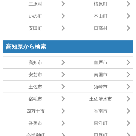
三原村
檮原町
いの町
本山町
安田町
日高村
高知県から検索
高知市
室戸市
安芸市
南国市
土佐市
須崎市
宿毛市
土佐清水市
四万十市
香南市
香美市
東洋町
奈半利町
田野町