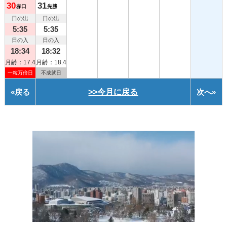
30
31
赤口
先勝
日の出
日の出
5:35
5:35
日の入
日の入
18:34
18:32
月齢：17.4
月齢：18.4
一粒万倍日
不成就日
«
戻る
>>今月に戻る
次へ
»