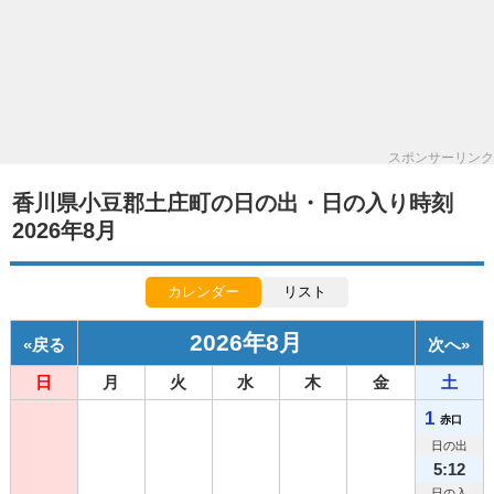
スポンサーリンク
香川県小豆郡土庄町の日の出・日の入り時刻
2026年8月
カレンダー
リスト
2026年8月
«
戻る
次へ
»
日
月
火
水
木
金
土
1
赤口
日の出
5:12
日の入