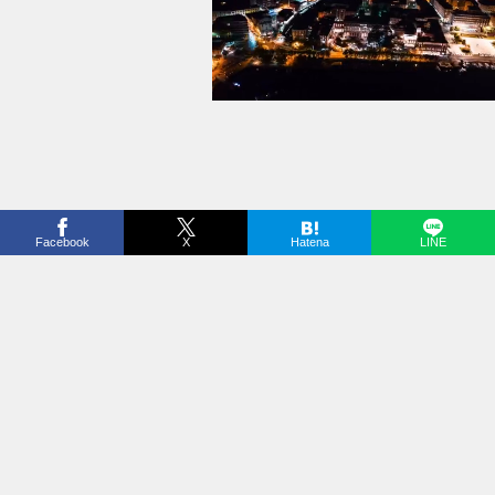
Loaded
:
34.94%
/
Unmute
Facebook
X
Hatena
LINE