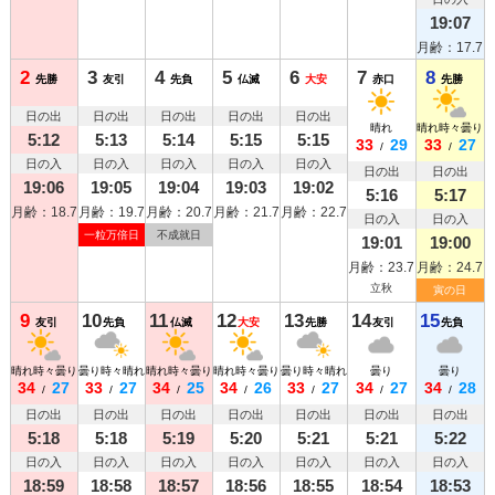
19:07
月齢：17.7
2
3
4
5
6
7
8
先勝
友引
先負
仏滅
大安
赤口
先勝
日の出
日の出
日の出
日の出
日の出
晴れ
晴れ時々曇り
5:12
5:13
5:14
5:15
5:15
33
29
33
27
/
/
日の入
日の入
日の入
日の入
日の入
日の出
日の出
19:06
19:05
19:04
19:03
19:02
5:16
5:17
月齢：18.7
月齢：19.7
月齢：20.7
月齢：21.7
月齢：22.7
日の入
日の入
一粒万倍日
不成就日
19:01
19:00
月齢：23.7
月齢：24.7
立秋
寅の日
9
10
11
12
13
14
15
友引
先負
仏滅
大安
先勝
友引
先負
晴れ時々曇り
曇り時々晴れ
晴れ時々曇り
晴れ時々曇り
曇り時々晴れ
曇り
曇り
34
27
33
27
34
25
34
26
33
27
34
27
34
28
/
/
/
/
/
/
/
日の出
日の出
日の出
日の出
日の出
日の出
日の出
5:18
5:18
5:19
5:20
5:21
5:21
5:22
日の入
日の入
日の入
日の入
日の入
日の入
日の入
18:59
18:58
18:57
18:56
18:55
18:54
18:53