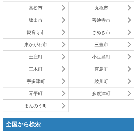
高松市
丸亀市
坂出市
善通寺市
観音寺市
さぬき市
東かがわ市
三豊市
土庄町
小豆島町
三木町
直島町
宇多津町
綾川町
琴平町
多度津町
まんのう町
全国から検索