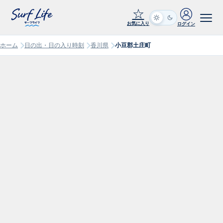
☆
お気に入り
ログイン
ホーム
日の出・日の入り時刻
香川県
小豆郡土庄町