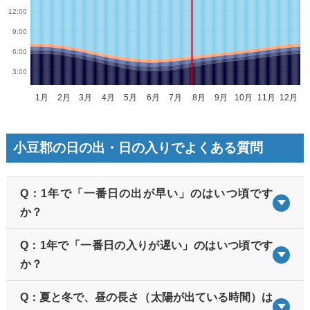
小豆郡の日の出・日の入りでよくある質問
Q：1年で「一番日の出が早い」のはいつ頃です
か？
Q：1年で「一番日の入りが遅い」のはいつ頃です
か？
Q：夏と冬で、昼の長さ（太陽が出ている時間）は