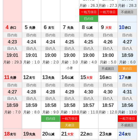
月齢：26.3
月齢：27.3
月齢：28.3
一粒万倍日
一粒万倍日
不成就日
巳の日
4
5
6
7
8
9
10
赤口
先勝
友引
先負
仏滅
大安
赤口
日の出
日の出
日の出
日の出
日の出
日の出
日の出
4:23
4:24
4:24
4:25
4:25
4:26
4:27
日の入
日の入
日の入
日の入
日の入
日の入
日の入
19:01
19:01
19:00
19:00
19:00
19:00
18:59
月齢：29.3
月齢：1.0
月齢：2.0
月齢：3.0
月齢：4.0
月齢：5.0
月齢：6.0
小暑
不成就日
寅の日
11
12
13
14
15
16
17
先勝
友引
先負
仏滅
大安
赤口
先勝
日の出
日の出
日の出
日の出
日の出
日の出
日の出
4:27
4:28
4:28
4:29
4:30
4:30
4:31
日の入
日の入
日の入
日の入
日の入
日の入
日の入
18:59
18:59
18:58
18:58
18:57
18:57
18:56
月齢：7.0
月齢：8.0
月齢：9.0
月齢：10.0
月齢：11.0
月齢：12.0
月齢：13.0
巳の日
一粒万倍日
一粒万倍日
天赦日
不成就日
18
19
20
21
22
23
24
友引
先負
仏滅
大安
赤口
先勝
友引