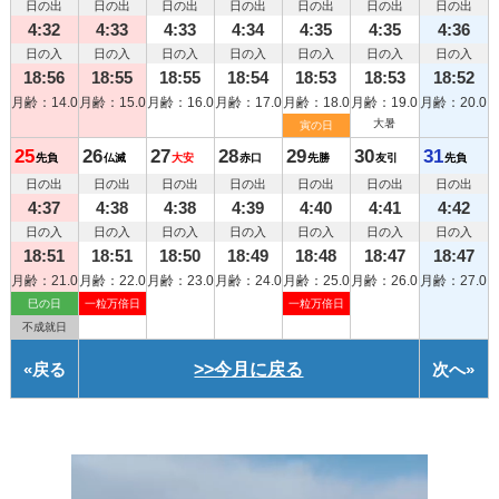
日の出
日の出
日の出
日の出
日の出
日の出
日の出
4:32
4:33
4:33
4:34
4:35
4:35
4:36
日の入
日の入
日の入
日の入
日の入
日の入
日の入
18:56
18:55
18:55
18:54
18:53
18:53
18:52
月齢：14.0
月齢：15.0
月齢：16.0
月齢：17.0
月齢：18.0
月齢：19.0
月齢：20.0
大暑
寅の日
25
26
27
28
29
30
31
先負
仏滅
大安
赤口
先勝
友引
先負
日の出
日の出
日の出
日の出
日の出
日の出
日の出
4:37
4:38
4:38
4:39
4:40
4:41
4:42
日の入
日の入
日の入
日の入
日の入
日の入
日の入
18:51
18:51
18:50
18:49
18:48
18:47
18:47
月齢：21.0
月齢：22.0
月齢：23.0
月齢：24.0
月齢：25.0
月齢：26.0
月齢：27.0
巳の日
一粒万倍日
一粒万倍日
不成就日
«
戻る
>>今月に戻る
次へ
»