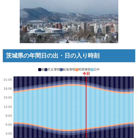
茨城県の年間日の出・日の入り時刻
夜
天文薄明
航海薄明
民間薄明
日中