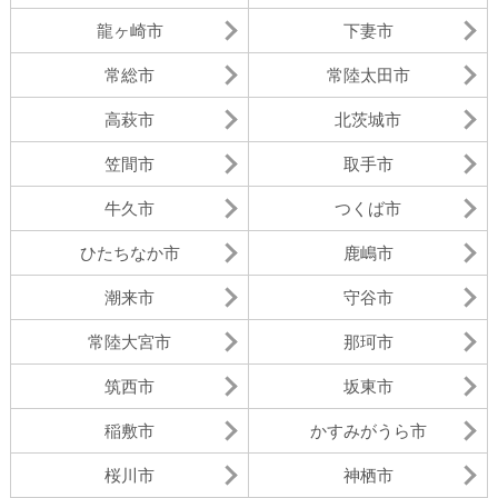
龍ヶ崎市
下妻市
常総市
常陸太田市
高萩市
北茨城市
笠間市
取手市
牛久市
つくば市
ひたちなか市
鹿嶋市
潮来市
守谷市
常陸大宮市
那珂市
筑西市
坂東市
稲敷市
かすみがうら市
桜川市
神栖市