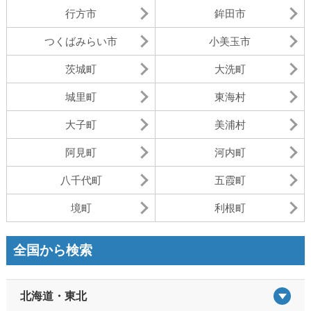
行方市
鉾田市
つくばみらい市
小美玉市
茨城町
大洗町
城里町
東海村
大子町
美浦村
阿見町
河内町
八千代町
五霞町
境町
利根町
全国から検索
北海道・東北