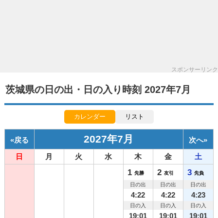
スポンサーリンク
茨城県の日の出・日の入り時刻 2027年7月
カレンダー
リスト
2027年7月
«
戻る
次へ
»
日
月
火
水
木
金
土
1
2
3
先勝
友引
先負
日の出
日の出
日の出
4:22
4:22
4:23
日の入
日の入
日の入
19:01
19:01
19:01