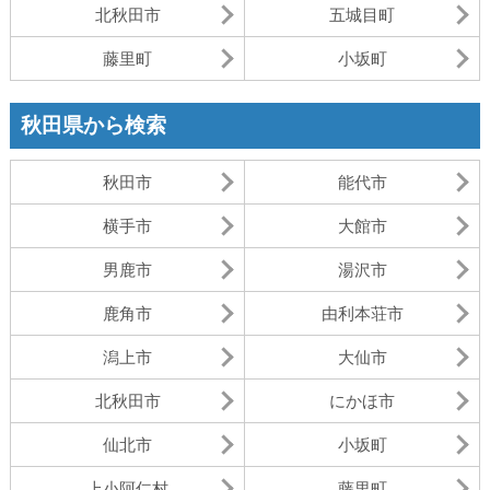
北秋田市
五城目町
藤里町
小坂町
秋田県から検索
秋田市
能代市
横手市
大館市
男鹿市
湯沢市
鹿角市
由利本荘市
潟上市
大仙市
北秋田市
にかほ市
仙北市
小坂町
上小阿仁村
藤里町