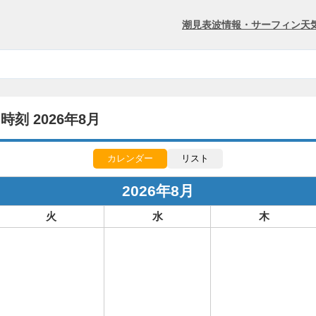
潮見表
波情報・サーフィン
天
刻 2026年8月
カレンダー
リスト
2026年8月
火
水
木