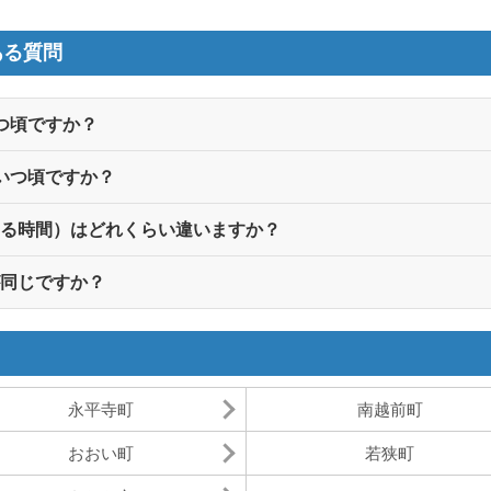
ある質問
つ頃ですか？
いつ頃ですか？
いる時間）はどれくらい違いますか？
が同じですか？
永平寺町
南越前町
おおい町
若狭町