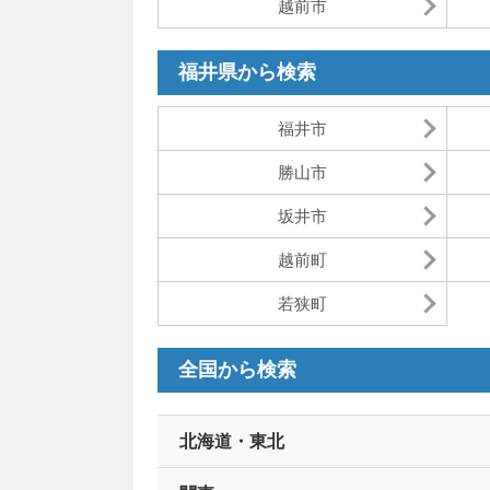
越前市
福井県から検索
福井市
勝山市
坂井市
越前町
若狭町
全国から検索
北海道・東北