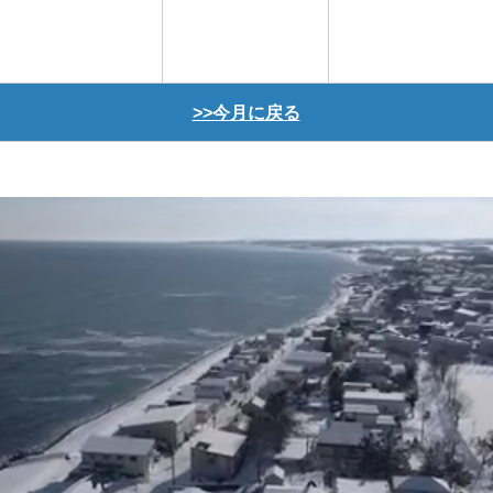
>>今月に戻る