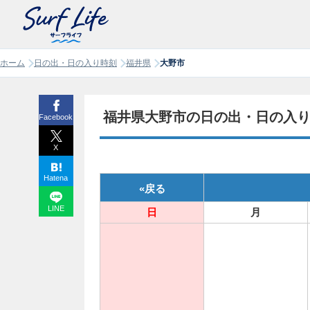
ホーム
日の出・日の入り時刻
福井県
大野市
福井県大野市の日の出・日の入り時
Facebook
X
Hatena
«
戻る
LINE
日
月