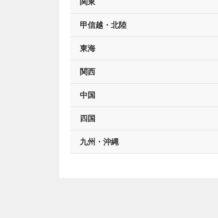
関東
甲信越・北陸
東海
関西
中国
四国
九州・沖縄