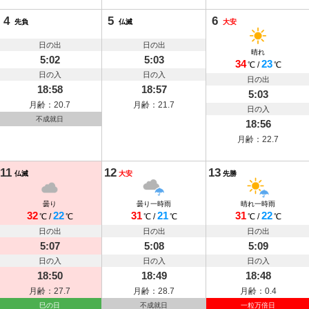
4
5
6
先負
仏滅
大安
日の出
日の出
晴れ
5:02
5:03
34
23
℃
/
℃
日の入
日の入
日の出
18:58
18:57
5:03
月齢：20.7
月齢：21.7
日の入
不成就日
18:56
月齢：22.7
11
12
13
仏滅
大安
先勝
曇り
曇り一時雨
晴れ一時雨
32
22
31
21
31
22
℃
/
℃
℃
/
℃
℃
/
℃
日の出
日の出
日の出
5:07
5:08
5:09
日の入
日の入
日の入
18:50
18:49
18:48
月齢：27.7
月齢：28.7
月齢：0.4
巳の日
不成就日
一粒万倍日