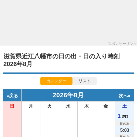
スポンサーリンク
滋賀県近江八幡市の日の出・日の入り時刻
2026年8月
カレンダー
リスト
2026年8月
«
戻る
次へ
»
日
月
火
水
木
金
土
1
赤口
日の出
5:03
日の入