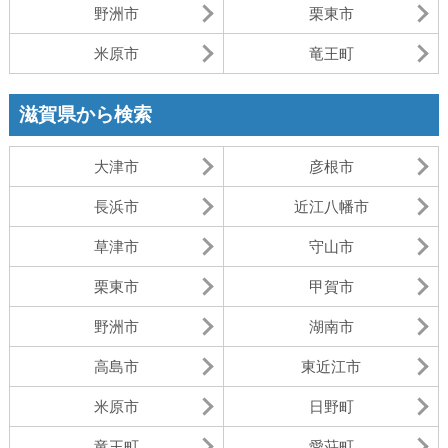
野洲市
栗東市
米原市
竜王町
滋賀県から検索
大津市
彦根市
長浜市
近江八幡市
草津市
守山市
栗東市
甲賀市
野洲市
湖南市
高島市
東近江市
米原市
日野町
竜王町
愛荘町