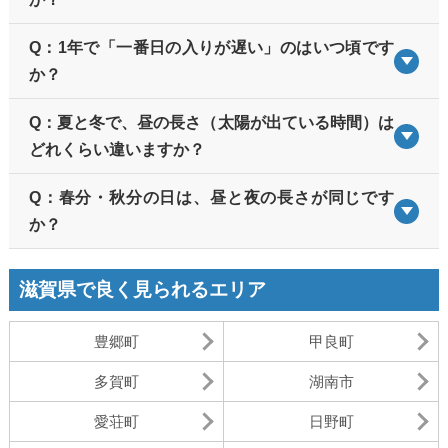
Q：1年で「一番日の入りが遅い」のはいつ頃です
か？
Q：夏と冬で、昼の長さ（太陽が出ている時間）は
どれくらい違いますか？
Q：春分・秋分の日は、昼と夜の長さが同じです
か？
滋賀県で良く見られるエリア
豊郷町
甲良町
多賀町
湖南市
愛荘町
日野町